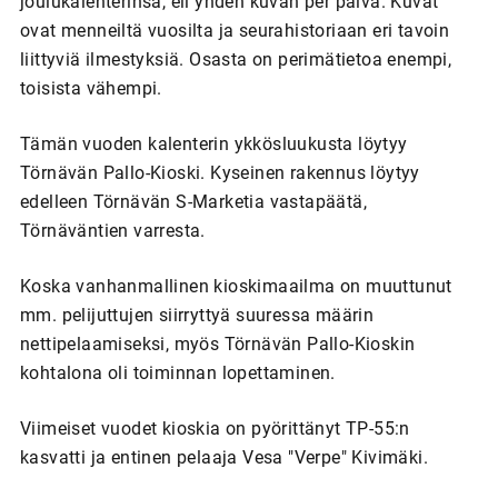
joulukalenterinsa, eli yhden kuvan per päivä. Kuvat
ovat menneiltä vuosilta ja seurahistoriaan eri tavoin
liittyviä ilmestyksiä. Osasta on perimätietoa enempi,
toisista vähempi.
Tämän vuoden kalenterin ykkösluukusta löytyy
Törnävän Pallo-Kioski. Kyseinen rakennus löytyy
edelleen Törnävän S-Marketia vastapäätä,
Törnäväntien varresta.
Koska vanhanmallinen kioskimaailma on muuttunut
mm. pelijuttujen siirryttyä suuressa määrin
nettipelaamiseksi, myös Törnävän Pallo-Kioskin
kohtalona oli toiminnan lopettaminen.
Viimeiset vuodet kioskia on pyörittänyt TP-55:n
kasvatti ja entinen pelaaja Vesa "Verpe" Kivimäki.