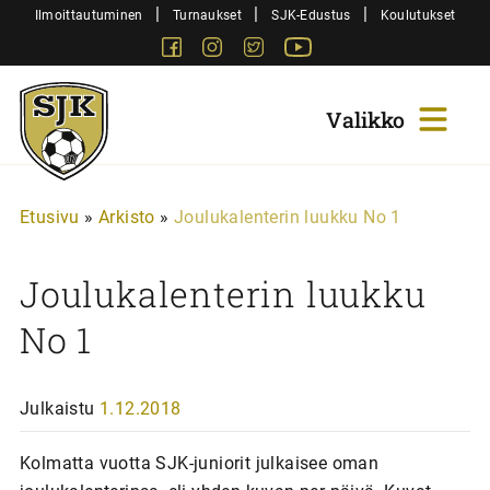
Siirry
|
|
|
Ilmoittautuminen
Turnaukset
SJK-Edustus
Koulutukset
sisältöön
Facebook
Instagram
Twitter
Youtube
Sjk-
Juniorit
Etusivu
»
Arkisto
»
Joulukalenterin luukku No 1
Joulukalenterin luukku
No 1
Julkaistu
1.12.2018
Kolmatta vuotta SJK-juniorit julkaisee oman