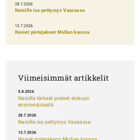
e
28.7.2026
n
Naisille iso pettymys Vaasassa
s
13.7.2026
e
Naiset pistejakoon MuSan kanssa
l
a
u
s
Viimeisimmät artikkelit
5.8.2026
Naisille tärkeät pisteet elokuun
ensimmäisestä
28.7.2026
Naisille iso pettymys Vaasassa
13.7.2026
Naiset pistejakoon MuSan kanssa