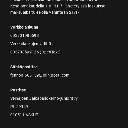
Kesälomakaudella 1.6.-31.7. lähetetyissä laskuissa
maksuaika tulee olla vähintään 21vrk.
Verkkolaskuna
003701985593
Verkkolaskujen välittäjä
003708599126 (OpenText)
Sähköpostitse
fennoa.506159@erin.posti.com
Postitse
Seinäjoen Jalkapallokerho-juniorit ry
PL 59149
01051 LASKUT