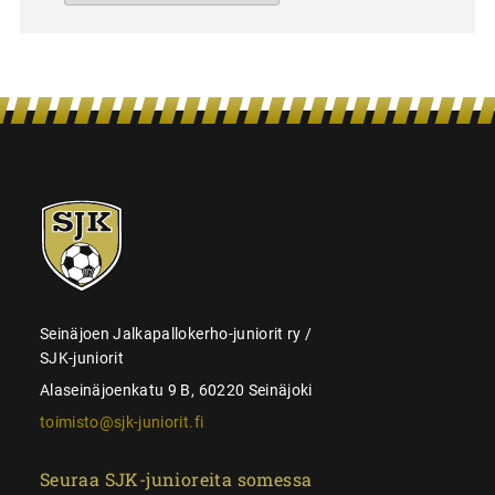
SJK-
juniorit
Seinäjoen Jalkapallokerho-juniorit ry /
SJK-juniorit
Alaseinäjoenkatu 9 B, 60220 Seinäjoki
toimisto@sjk-juniorit.fi
Seuraa SJK-junioreita somessa