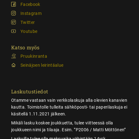
Facebook
Instagram
Twitter
Youtube
Katso myös
Pruukinranta
Seinäjoen leirintäalue
Laskutustiedot
Otamme vastaan vain verkkolaskuja alla olevien kanavien
kautta. Toimistolle tulleita sähköposti- tai paperilaskuja ei
käsitellä 1.11.2021 jälkeen.
Mikäli lasku koskee joukkuetta, tulee viitteessä olla
joukkueen nimi ja tilaaja. Esim. ”P2006 / Matti Möttönen”
Laskuilla tulee olla maksuaika vähintään 14vrk.