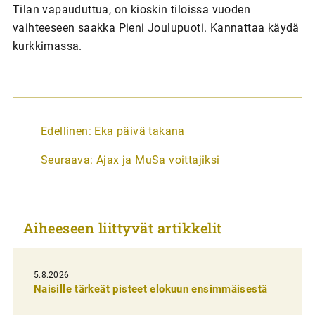
Tilan vapauduttua, on kioskin tiloissa vuoden
vaihteeseen saakka Pieni Joulupuoti. Kannattaa käydä
kurkkimassa.
A
Edellinen:
Eka päivä takana
r
Seuraava:
Ajax ja MuSa voittajiksi
t
i
k
Aiheeseen liittyvät artikkelit
k
e
l
5.8.2026
Naisille tärkeät pisteet elokuun ensimmäisestä
i