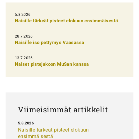
e
l
5.8.2026
Naisille tärkeät pisteet elokuun ensimmäisestä
i
e
28.7.2026
n
Naisille iso pettymys Vaasassa
s
13.7.2026
e
Naiset pistejakoon MuSan kanssa
l
a
u
s
Viimeisimmät artikkelit
5.8.2026
Naisille tärkeät pisteet elokuun
ensimmäisestä