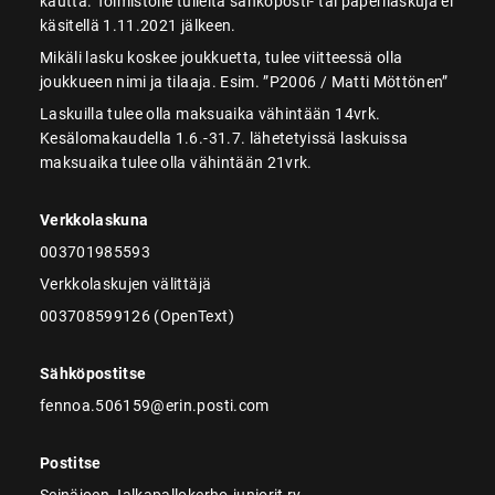
kautta. Toimistolle tulleita sähköposti- tai paperilaskuja ei
käsitellä 1.11.2021 jälkeen.
Mikäli lasku koskee joukkuetta, tulee viitteessä olla
joukkueen nimi ja tilaaja. Esim. ”P2006 / Matti Möttönen”
Laskuilla tulee olla maksuaika vähintään 14vrk.
Kesälomakaudella 1.6.-31.7. lähetetyissä laskuissa
maksuaika tulee olla vähintään 21vrk.
Verkkolaskuna
003701985593
Verkkolaskujen välittäjä
003708599126 (OpenText)
Sähköpostitse
fennoa.506159@erin.posti.com
Postitse
Seinäjoen Jalkapallokerho-juniorit ry