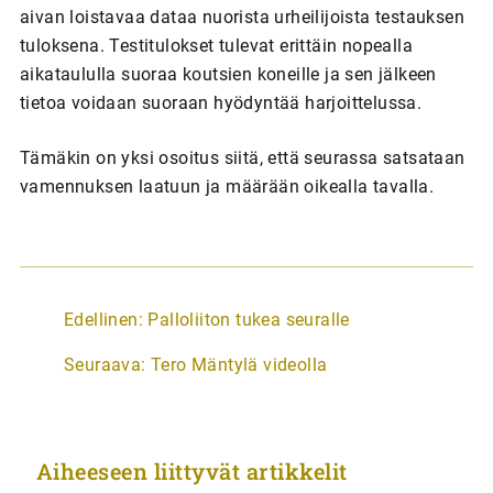
aivan loistavaa dataa nuorista urheilijoista testauksen
tuloksena. Testitulokset tulevat erittäin nopealla
aikataululla suoraa koutsien koneille ja sen jälkeen
tietoa voidaan suoraan hyödyntää harjoittelussa.
Tämäkin on yksi osoitus siitä, että seurassa satsataan
vamennuksen laatuun ja määrään oikealla tavalla.
A
Edellinen:
Palloliiton tukea seuralle
r
Seuraava:
Tero Mäntylä videolla
t
i
k
Aiheeseen liittyvät artikkelit
k