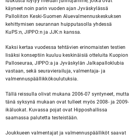
luukusta löytyy meidän junnujamme, jotka ovat
käyneet noin parin vuoden ajan Jyväskylässä
Palloliiton Keski-Suomen Aluevalmennuskeskuksen
kehittymisen seurannan huipputasolla yhdessä
KuPS:n, JIPPO:n ja JJK:n kanssa.
Kaksi kertaa vuodessa tehtävien erinomaisten testien
lisäksi konseptiin kuuluu keskinäisiä otteluita Kuopion
Palloseuraa, JIPPO:a ja Jyväskylän Jalkapalloklubia
vastaan, sekä seuravierailuja, valmentaja- ja
valmennuspäällikkökoulutuksia.
Tällä reissulla olivat mukana 2006-07 syntyneet, mutta
tänä syksynä mukaan ovat tulleet myös 2008- ja 2009-
ikäluokat. Kuvassa pojat ovat Hipposhallissa
saamassa palutetta testeistään.
Joukkueen valmentajat ja valmennuspäälliköt saavat