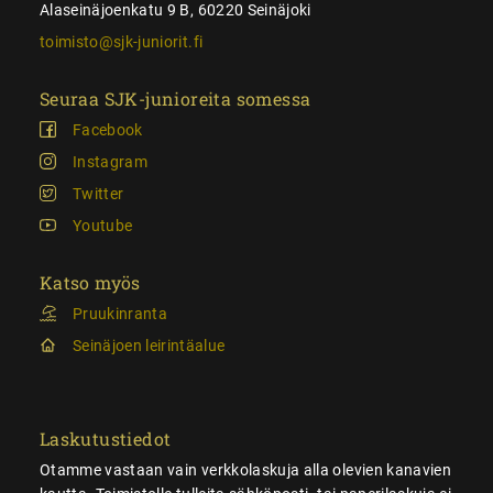
Alaseinäjoenkatu 9 B, 60220 Seinäjoki
toimisto@sjk-juniorit.fi
Seuraa SJK-junioreita somessa
Facebook
Instagram
Twitter
Youtube
Katso myös
Pruukinranta
Seinäjoen leirintäalue
Laskutustiedot
Otamme vastaan vain verkkolaskuja alla olevien kanavien