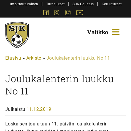
Siirry
|
|
|
Ilmoittautuminen
Turnaukset
SJK-Edustus
Koulutukset
sisältöön
Facebook
Instagram
Twitter
Youtube
Sjk-
Juniorit
Etusivu
»
Arkisto
»
Joulukalenterin luukku No 11
Joulukalenterin luukku
No 11
Julkaistu
11.12.2019
Loskaisen joulukuun 11. päivän joulukalenterin