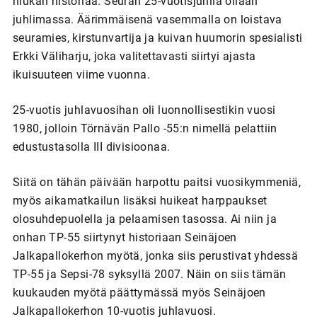
hiukan historiaa. Seuran 25-vuotisjuhlia ollaan
juhlimassa. Äärimmäisenä vasemmalla on loistava
seuramies, kirstunvartija ja kuivan huumorin spesialisti
Erkki Väliharju, joka valitettavasti siirtyi ajasta
ikuisuuteen viime vuonna.
25-vuotis juhlavuosihan oli luonnollisestikin vuosi
1980, jolloin Törnävän Pallo -55:n nimellä pelattiin
edustustasolla III divisioonaa.
Siitä on tähän päivään harpottu paitsi vuosikymmeniä,
myös aikamatkailun lisäksi huikeat harppaukset
olosuhdepuolella ja pelaamisen tasossa. Ai niin ja
onhan TP-55 siirtynyt historiaan Seinäjoen
Jalkapallokerhon myötä, jonka siis perustivat yhdessä
TP-55 ja Sepsi-78 syksyllä 2007. Näin on siis tämän
kuukauden myötä päättymässä myös Seinäjoen
Jalkapallokerhon 10-vuotis juhlavuosi.