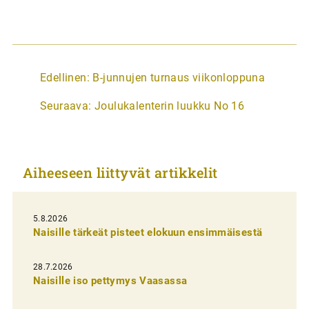
A
Edellinen:
B-junnujen turnaus viikonloppuna
r
Seuraava:
Joulukalenterin luukku No 16
t
i
k
Aiheeseen liittyvät artikkelit
k
e
l
5.8.2026
Naisille tärkeät pisteet elokuun ensimmäisestä
i
e
28.7.2026
n
Naisille iso pettymys Vaasassa
s