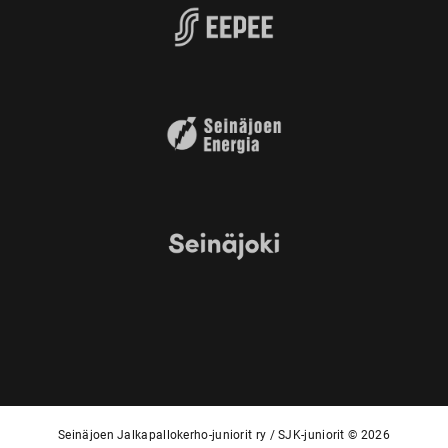
Seinäjoen Jalkapallokerho-juniorit ry / SJK-juniorit © 2026