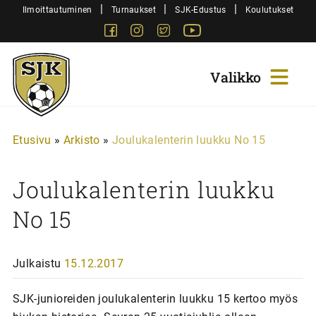
Siirry
|
|
|
Ilmoittautuminen
Turnaukset
SJK-Edustus
Koulutukset
sisältöön
Facebook
Instagram
Twitter
Youtube
Sjk-
Juniorit
Etusivu
»
Arkisto
»
Joulukalenterin luukku No 15
Joulukalenterin luukku
No 15
Julkaistu
15.12.2017
SJK-junioreiden joulukalenterin luukku 15 kertoo myös