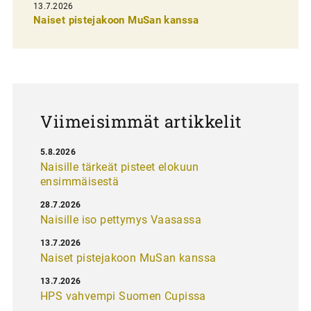
13.7.2026
e
Naiset pistejakoon MuSan kanssa
l
a
u
s
Viimeisimmät artikkelit
5.8.2026
Naisille tärkeät pisteet elokuun
ensimmäisestä
28.7.2026
Naisille iso pettymys Vaasassa
13.7.2026
Naiset pistejakoon MuSan kanssa
13.7.2026
HPS vahvempi Suomen Cupissa