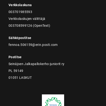
Verkkolaskuna
003701985593
Verkkolaskujen välittäjä
003708599126 (OpenText)
Sähköpostitse
fennoa.506159@erin.posti.com
Postitse
Seinäjoen Jalkapallokerho-juniorit ry
PL 59149
01051 LASKUT