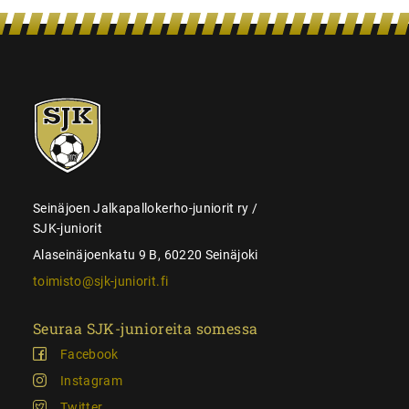
SJK-
juniorit
Seinäjoen Jalkapallokerho-juniorit ry /
SJK-juniorit
Alaseinäjoenkatu 9 B, 60220 Seinäjoki
toimisto@sjk-juniorit.fi
Seuraa SJK-junioreita somessa
Facebook
Instagram
Twitter