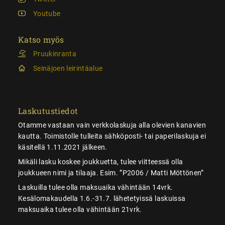
Youtube
Katso myös
Pruukinranta
Seinäjoen leirintäalue
Laskutustiedot
Otamme vastaan vain verkkolaskuja alla olevien kanavien
kautta. Toimistolle tulleita sähköposti- tai paperilaskuja ei
käsitellä 1.11.2021 jälkeen.
Mikäli lasku koskee joukkuetta, tulee viitteessä olla
joukkueen nimi ja tilaaja. Esim. ”P2006 / Matti Möttönen”
Laskuilla tulee olla maksuaika vähintään 14vrk.
Kesälomakaudella 1.6.-31.7. lähetetyissä laskuissa
maksuaika tulee olla vähintään 21vrk.