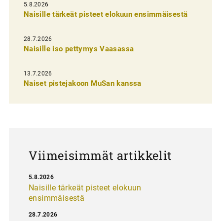
l
5.8.2026
Naisille tärkeät pisteet elokuun ensimmäisestä
i
e
28.7.2026
n
Naisille iso pettymys Vaasassa
s
13.7.2026
e
Naiset pistejakoon MuSan kanssa
l
a
u
s
Viimeisimmät artikkelit
5.8.2026
Naisille tärkeät pisteet elokuun
ensimmäisestä
28.7.2026