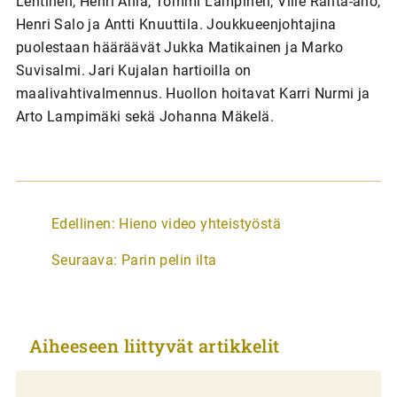
Lehtinen, Henri Ania, Tommi Lampinen, Ville Ranta-aho,
Henri Salo ja Antti Knuuttila. Joukkueenjohtajina
puolestaan hääräävät Jukka Matikainen ja Marko
Suvisalmi. Jari Kujalan hartioilla on
maalivahtivalmennus. Huollon hoitavat Karri Nurmi ja
Arto Lampimäki sekä Johanna Mäkelä.
A
Edellinen:
Hieno video yhteistyöstä
r
Seuraava:
Parin pelin ilta
t
i
k
Aiheeseen liittyvät artikkelit
k
e