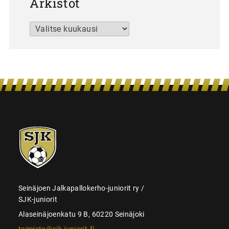
Arkistot
Arkistot
SJK-
juniorit
Seinäjoen Jalkapallokerho-juniorit ry /
SJK-juniorit
Alaseinäjoenkatu 9 B, 60220 Seinäjoki
toimisto@sjk-juniorit.fi