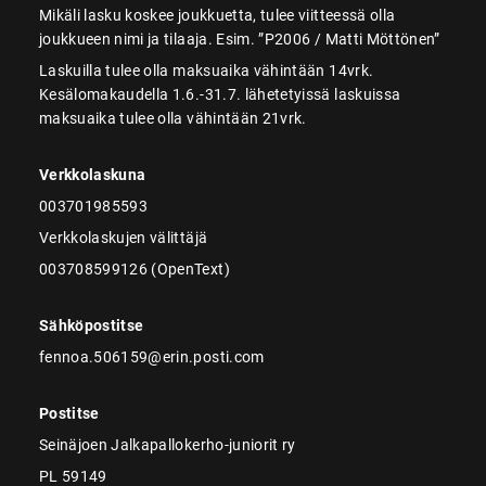
Mikäli lasku koskee joukkuetta, tulee viitteessä olla
joukkueen nimi ja tilaaja. Esim. ”P2006 / Matti Möttönen”
Laskuilla tulee olla maksuaika vähintään 14vrk.
Kesälomakaudella 1.6.-31.7. lähetetyissä laskuissa
maksuaika tulee olla vähintään 21vrk.
Verkkolaskuna
003701985593
Verkkolaskujen välittäjä
003708599126 (OpenText)
Sähköpostitse
fennoa.506159@erin.posti.com
Postitse
Seinäjoen Jalkapallokerho-juniorit ry
PL 59149