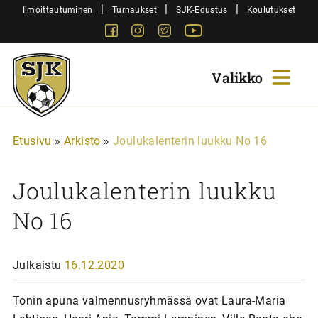
Siirry
|
|
|
Ilmoittautuminen
Turnaukset
SJK-Edustus
Koulutukset
sisältöön
Facebook
Instagram
Twitter
Youtube
Sjk-
Juniorit
Etusivu
»
Arkisto
»
Joulukalenterin luukku No 16
Joulukalenterin luukku
No 16
Julkaistu
16.12.2020
Tonin apuna valmennusryhmässä ovat Laura-Maria