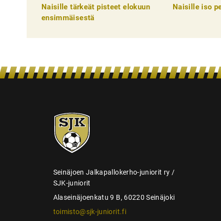
k
Naisille tärkeät pisteet elokuun
Naisille iso 
e
ensimmäisestä
l
i
e
n
s
e
SJK-
l
juniorit
a
u
s
Seinäjoen Jalkapallokerho-juniorit ry /
SJK-juniorit
Alaseinäjoenkatu 9 B, 60220 Seinäjoki
toimisto@sjk-juniorit.fi