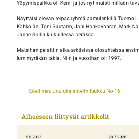
Yöpymispaikka oli Kemi ja jos nyt muisti millään taval
Näyttäisi olevan reipas ryhmä aamulenkillä Tuomo L
Kähkölän, Toni Suutarin, Jani Honkavaaran, Mark Na
Janne Sallin kuikuillessa perässä.
Matsihan pelattiin aika arktisissa olosuhteissa ens
lumimyräkän takia. Niin ja vuosihan oli 1997.
A
Edellinen:
Joulukalenterin luukku No 16
r
t
Aiheeseen liittyvät artikkelit
i
k
5.8.2026
28.7.2026