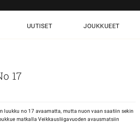
UUTISET
JOUKKUEET
No 17
in luukku no 17 avaamatta, mutta nuon vaan saatiin sekin
sjoukkue matkalla Veikkausliigavuoden avausmatsiin