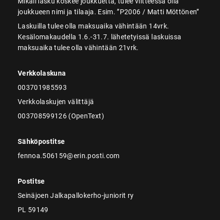
Mikäli lasku koskee joukkuetta, tulee viitteessä olla
joukkueen nimi ja tilaaja. Esim. ”P2006 / Matti Möttönen”
Laskuilla tulee olla maksuaika vähintään 14vrk.
Kesälomakaudella 1.6.-31.7. lähetetyissä laskuissa
maksuaika tulee olla vähintään 21vrk.
Verkkolaskuna
003701985593
Verkkolaskujen välittäjä
003708599126 (OpenText)
Sähköpostitse
fennoa.506159@erin.posti.com
Postitse
Seinäjoen Jalkapallokerho-juniorit ry
PL 59149