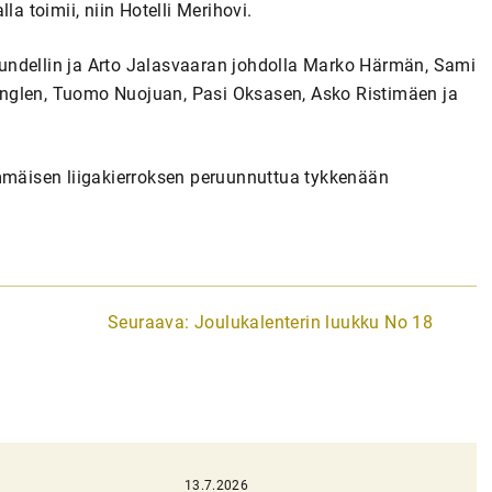
la toimii, niin Hotelli Merihovi.
undellin ja Arto Jalasvaaran johdolla Marko Härmän, Sami
nglen, Tuomo Nuojuan, Pasi Oksasen, Asko Ristimäen ja
immäisen liigakierroksen peruunnuttua tykkenään
Seuraava:
Joulukalenterin luukku No 18
13.7.2026