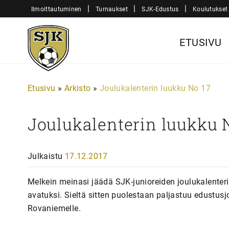
Siirry
|
|
|
Ilmoittautuminen
Turnaukset
SJK-Edustus
Koulutukset
sisältöön
Sjk-
ETUSIVU
Juniorit
Etusivu
»
Arkisto
»
Joulukalenterin luukku No 17
Joulukalenterin luukku 
Julkaistu
17.12.2017
Melkein meinasi jäädä SJK-junioreiden joulukalenter
avatuksi. Sieltä sitten puolestaan paljastuu edustu
Rovaniemelle.