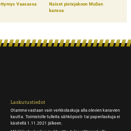
pettymys Vaasassa
Naiset pistejakoon MuSan
kanssa
Laskutustiedot
Otamme vastaan vain verkkolaskuja alla olevien kanavien
kautta. Toimistolle tulleita sähköposti- tai paperilaskuja ei
käsitellä 1.11.2021 jälkeen.