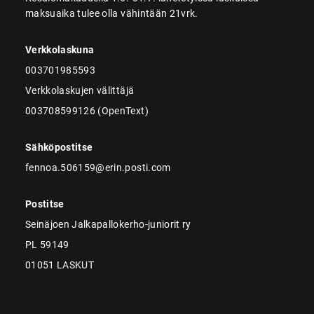
maksuaika tulee olla vähintään 21vrk.
Verkkolaskuna
003701985593
Verkkolaskujen välittäjä
003708599126 (OpenText)
Sähköpostitse
fennoa.506159@erin.posti.com
Postitse
Seinäjoen Jalkapallokerho-juniorit ry
PL 59149
01051 LASKUT