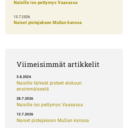
Naisille iso pettymys Vaasassa
s
e
13.7.2026
l
Naiset pistejakoon MuSan kanssa
a
u
s
Viimeisimmät artikkelit
5.8.2026
Naisille tärkeät pisteet elokuun
ensimmäisestä
28.7.2026
Naisille iso pettymys Vaasassa
13.7.2026
Naiset pistejakoon MuSan kanssa