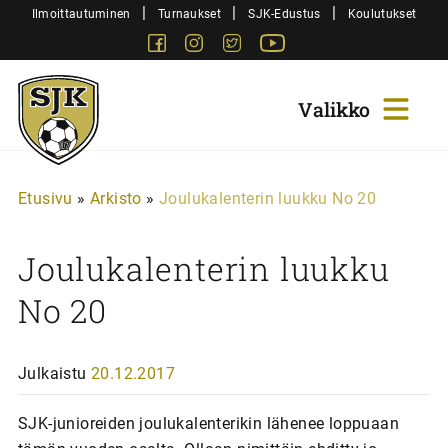
Siirry
|
|
|
Ilmoittautuminen
Turnaukset
SJK-Edustus
Koulutukset
sisältöön
Facebook
Instagram
Twitter
Youtube
Sjk-
Juniorit
Etusivu
»
Arkisto
»
Joulukalenterin luukku No 20
Joulukalenterin luukku
No 20
Julkaistu
20.12.2017
SJK-junioreiden joulukalenterikin lähenee loppuaan