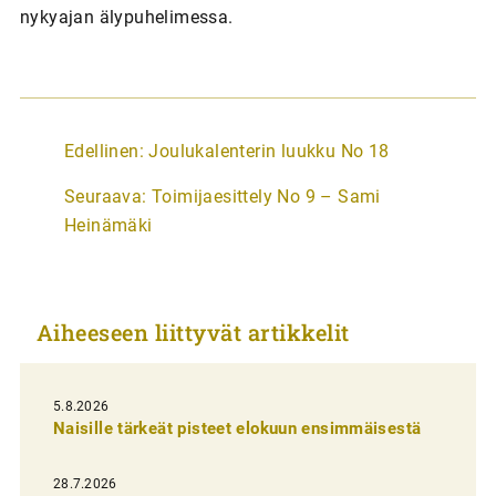
nykyajan älypuhelimessa.
A
Edellinen:
Joulukalenterin luukku No 18
r
Seuraava:
Toimijaesittely No 9 – Sami
t
Heinämäki
i
k
k
Aiheeseen liittyvät artikkelit
e
l
i
5.8.2026
Naisille tärkeät pisteet elokuun ensimmäisestä
e
n
28.7.2026