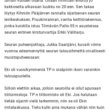
tämän vuoden osalta. Ollaan nimittäin ehditty jo
kakkosella alkavaan luukku no 20:een. Sen takaa
löytyy Kihniön Pääjärven rannalla sijaitsevan seuran
leirikeskuksen, Pruukinrannan, vanha keittiörakennus,
jonka kuistilla istuu Törnävän Pallo-55:n asusteissa
seuran entinen kirstunvartija Erkki Väliharju.
Seuran puheenjohtaja, Jukka Saarijärvi, kuvaili viime
vuonna edesmennyttä seuran talousihmettä oivallisesti
muistopuheessaan:
Eki oli vuosikymmeniä TP:n sisäpiirin ikoni varsinkin
talouspuolella.
Silloin elettiin aikaa, jolloin seuroilla ei ollut apunaan
tilitoimistoja. TP:n tilitoimisto oli Eki. Jos halutaan
tietää sijainti vielä tarkemmin, niin se oli Ekin
rintataskussa. Tieto kulki aina mukana vähän niin kuin