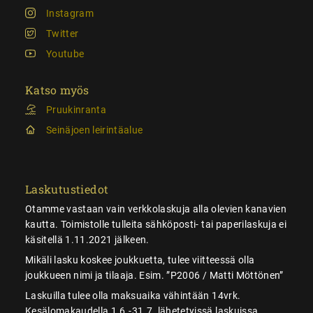
Instagram
Twitter
Youtube
Katso myös
Pruukinranta
Seinäjoen leirintäalue
Laskutustiedot
Otamme vastaan vain verkkolaskuja alla olevien kanavien
kautta. Toimistolle tulleita sähköposti- tai paperilaskuja ei
käsitellä 1.11.2021 jälkeen.
Mikäli lasku koskee joukkuetta, tulee viitteessä olla
joukkueen nimi ja tilaaja. Esim. ”P2006 / Matti Möttönen”
Laskuilla tulee olla maksuaika vähintään 14vrk.
Kesälomakaudella 1.6.-31.7. lähetetyissä laskuissa