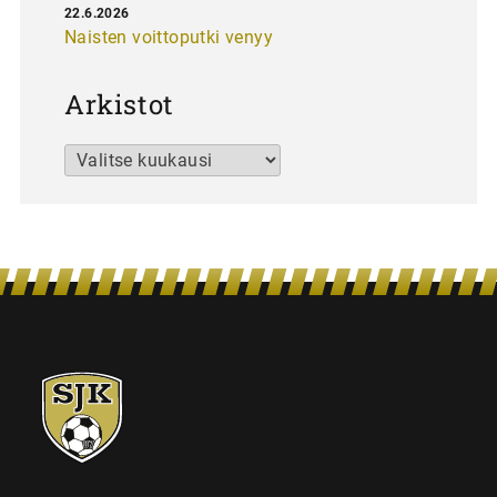
22.6.2026
Naisten voittoputki venyy
Arkistot
Arkistot
SJK-
juniorit