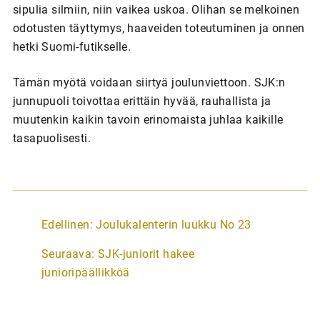
sipulia silmiin, niin vaikea uskoa. Olihan se melkoinen
odotusten täyttymys, haaveiden toteutuminen ja onnen
hetki Suomi-futikselle.
Tämän myötä voidaan siirtyä joulunviettoon. SJK:n
junnupuoli toivottaa erittäin hyvää, rauhallista ja
muutenkin kaikin tavoin erinomaista juhlaa kaikille
tasapuolisesti.
A
Edellinen:
Joulukalenterin luukku No 23
r
Seuraava:
SJK-juniorit hakee
t
junioripäällikköä
i
k