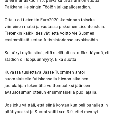
tulee marraskuun 15. päivä kuluvaa armon vuotta.
Paikkana Helsingin Töölön jalkapallostadion.
Ottelu oli tietenkin Euro2020 -karsinnan toiseksi
viimeinen matsi ja vastassa piskuinen Liechtenstein.
Tietenkin kaikki tiesivät, että voitto vie Suomen
ensimmäistä kertaa futishistoriassa arvokisoihin.
Se näkyi myös siinä, että siellä oli ns. mökki täynnä, eli
stadion oli loppuunmyyty. Eikä suotta.
Kuvassa tuulettava Jasse Tuominen antoi
suomalaiselle futiskansalla hienon aikaisen
joululahjan tekemällä voittomaaliksi jääneen
avausosuman ottelun ensimmäisellä puoliajalla.
Jos joku väittää, että siinä kohtaa kun peli puhallettiin
päättyneeksi ja Suomi voitti sen 3-0, ettei mennyt