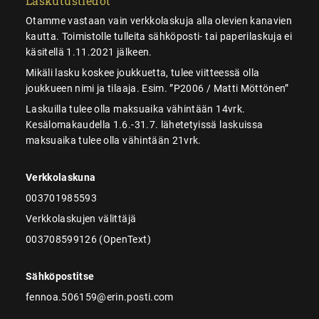
Laskutustiedot
Otamme vastaan vain verkkolaskuja alla olevien kanavien
kautta. Toimistolle tulleita sähköposti- tai paperilaskuja ei
käsitellä 1.11.2021 jälkeen.
Mikäli lasku koskee joukkuetta, tulee viitteessä olla
joukkueen nimi ja tilaaja. Esim. ”P2006 / Matti Möttönen”
Laskuilla tulee olla maksuaika vähintään 14vrk.
Kesälomakaudella 1.6.-31.7. lähetetyissä laskuissa
maksuaika tulee olla vähintään 21vrk.
Verkkolaskuna
003701985593
Verkkolaskujen välittäjä
003708599126 (OpenText)
Sähköpostitse
fennoa.506159@erin.posti.com