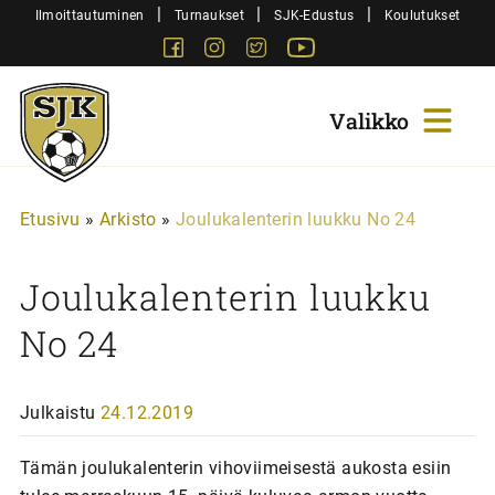
Siirry
|
|
|
Ilmoittautuminen
Turnaukset
SJK-Edustus
Koulutukset
sisältöön
Facebook
Instagram
Twitter
Youtube
Sjk-
Juniorit
Etusivu
»
Arkisto
»
Joulukalenterin luukku No 24
Joulukalenterin luukku
No 24
Julkaistu
24.12.2019
Tämän joulukalenterin vihoviimeisestä aukosta esiin