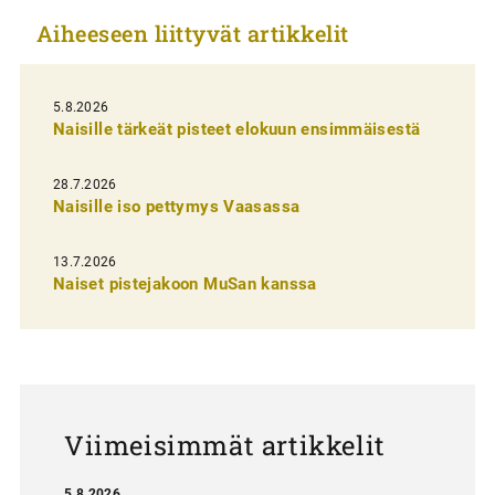
k
Aiheeseen liittyvät artikkelit
e
l
i
5.8.2026
Naisille tärkeät pisteet elokuun ensimmäisestä
e
n
28.7.2026
Naisille iso pettymys Vaasassa
s
e
13.7.2026
l
Naiset pistejakoon MuSan kanssa
a
u
s
Viimeisimmät artikkelit
5.8.2026