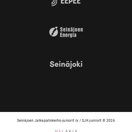
Seinäjoen Jalkapallokerho-juniorit ry / SJK-juniorit © 2026