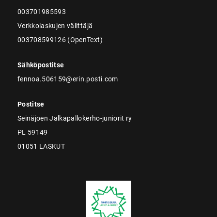
003701985593
Verkkolaskujen välittäjä
003708599126 (OpenText)
Sähköpostitse
fennoa.506159@erin.posti.com
Postitse
Seinäjoen Jalkapallokerho-juniorit ry
PL 59149
01051 LASKUT