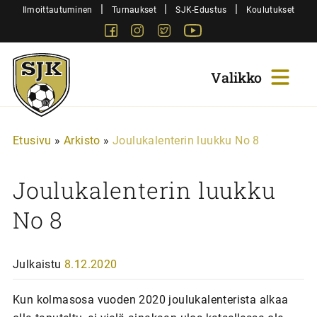
Siirry
|
|
|
Ilmoittautuminen
Turnaukset
SJK-Edustus
Koulutukset
sisältöön
Facebook
Instagram
Twitter
Youtube
Sjk-
Juniorit
Etusivu
»
Arkisto
»
Joulukalenterin luukku No 8
Joulukalenterin luukku
No 8
Julkaistu
8.12.2020
Kun kolmasosa vuoden 2020 joulukalenterista alkaa