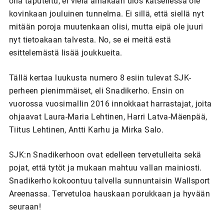
olla taputeltu, ei vielä ainakaan ulos katsellessa ole
kovinkaan jouluinen tunnelma. Ei sillä, että siellä nyt
mitään poroja muutenkaan olisi, mutta eipä ole juuri
nyt tietoakaan talvesta. No, se ei meitä estä
esittelemästä lisää joukkueita.
Tällä kertaa luukusta numero 8 esiin tulevat SJK-
perheen pienimmäiset, eli Snadikerho. Ensin on
vuorossa vuosimallin 2016 innokkaat harrastajat, joita
ohjaavat Laura-Maria Lehtinen, Harri Latva-Mäenpää,
Tiitus Lehtinen, Antti Karhu ja Mirka Salo.
SJK:n Snadikerhoon ovat edelleen tervetulleita sekä
pojat, että tytöt ja mukaan mahtuu vallan mainiosti.
Snadikerho kokoontuu talvella sunnuntaisin Wallsport
Areenassa. Tervetuloa hauskaan porukkaan ja hyvään
seuraan!