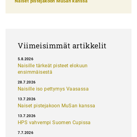
Naiset pistejakoon MuSan kanssa
l
a
u
s
Viimeisimmät artikkelit
5.8.2026
Naisille tärkeät pisteet elokuun
ensimmäisestä
28.7.2026
Naisille iso pettymys Vaasassa
13.7.2026
Naiset pistejakoon MuSan kanssa
13.7.2026
HPS vahvempi Suomen Cupissa
7.7.2026