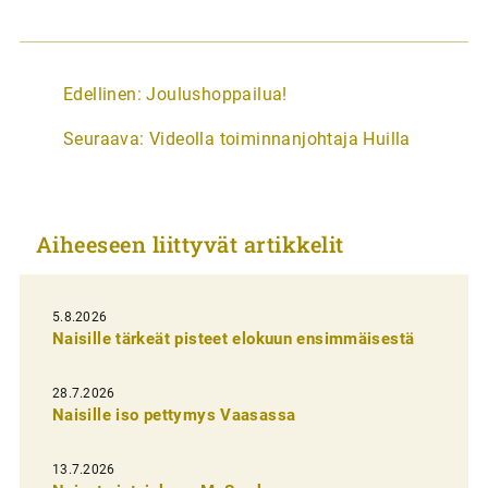
A
Edellinen:
Joulushoppailua!
r
Seuraava:
Videolla toiminnanjohtaja Huilla
t
i
k
Aiheeseen liittyvät artikkelit
k
e
l
5.8.2026
Naisille tärkeät pisteet elokuun ensimmäisestä
i
e
28.7.2026
n
Naisille iso pettymys Vaasassa
s
13.7.2026
e