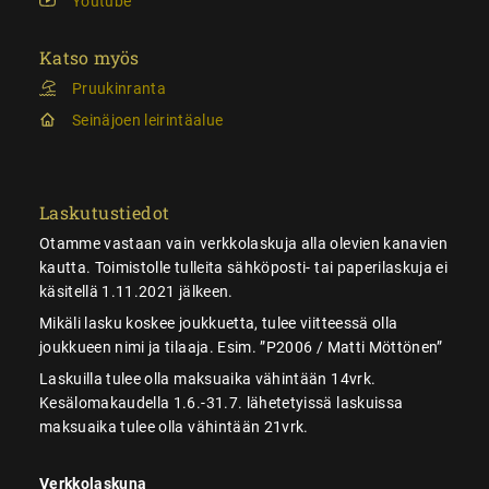
Youtube
Katso myös
Pruukinranta
Seinäjoen leirintäalue
Laskutustiedot
Otamme vastaan vain verkkolaskuja alla olevien kanavien
kautta. Toimistolle tulleita sähköposti- tai paperilaskuja ei
käsitellä 1.11.2021 jälkeen.
Mikäli lasku koskee joukkuetta, tulee viitteessä olla
joukkueen nimi ja tilaaja. Esim. ”P2006 / Matti Möttönen”
Laskuilla tulee olla maksuaika vähintään 14vrk.
Kesälomakaudella 1.6.-31.7. lähetetyissä laskuissa
maksuaika tulee olla vähintään 21vrk.
Verkkolaskuna