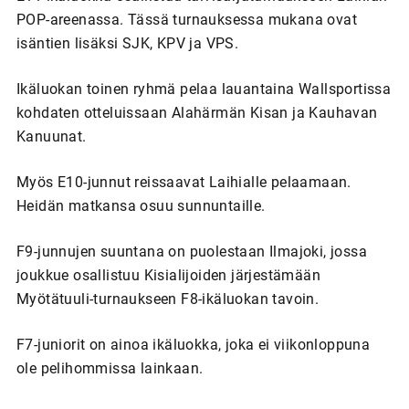
POP-areenassa. Tässä turnauksessa mukana ovat
isäntien lisäksi SJK, KPV ja VPS.
Ikäluokan toinen ryhmä pelaa lauantaina Wallsportissa
kohdaten otteluissaan Alahärmän Kisan ja Kauhavan
Kanuunat.
Myös E10-junnut reissaavat Laihialle pelaamaan.
Heidän matkansa osuu sunnuntaille.
F9-junnujen suuntana on puolestaan Ilmajoki, jossa
joukkue osallistuu Kisialijoiden järjestämään
Myötätuuli-turnaukseen F8-ikäluokan tavoin.
F7-juniorit on ainoa ikäluokka, joka ei viikonloppuna
ole pelihommissa lainkaan.