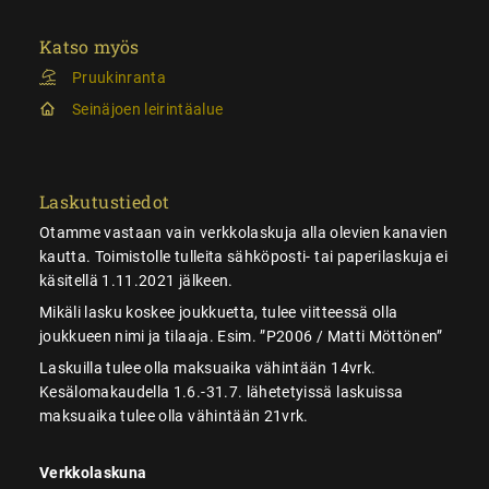
Katso myös
Pruukinranta
Seinäjoen leirintäalue
Laskutustiedot
Otamme vastaan vain verkkolaskuja alla olevien kanavien
kautta. Toimistolle tulleita sähköposti- tai paperilaskuja ei
käsitellä 1.11.2021 jälkeen.
Mikäli lasku koskee joukkuetta, tulee viitteessä olla
joukkueen nimi ja tilaaja. Esim. ”P2006 / Matti Möttönen”
Laskuilla tulee olla maksuaika vähintään 14vrk.
Kesälomakaudella 1.6.-31.7. lähetetyissä laskuissa
maksuaika tulee olla vähintään 21vrk.
Verkkolaskuna