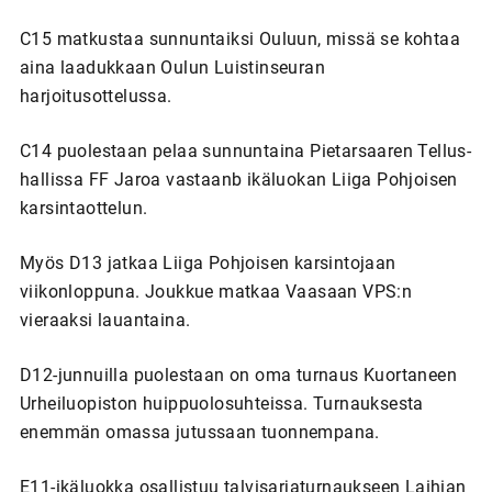
C15 matkustaa sunnuntaiksi Ouluun, missä se kohtaa
aina laadukkaan Oulun Luistinseuran
harjoitusottelussa.
C14 puolestaan pelaa sunnuntaina Pietarsaaren Tellus-
hallissa FF Jaroa vastaanb ikäluokan Liiga Pohjoisen
karsintaottelun.
Myös D13 jatkaa Liiga Pohjoisen karsintojaan
viikonloppuna. Joukkue matkaa Vaasaan VPS:n
vieraaksi lauantaina.
D12-junnuilla puolestaan on oma turnaus Kuortaneen
Urheiluopiston huippuolosuhteissa. Turnauksesta
enemmän omassa jutussaan tuonnempana.
E11-ikäluokka osallistuu talvisarjaturnaukseen Laihian