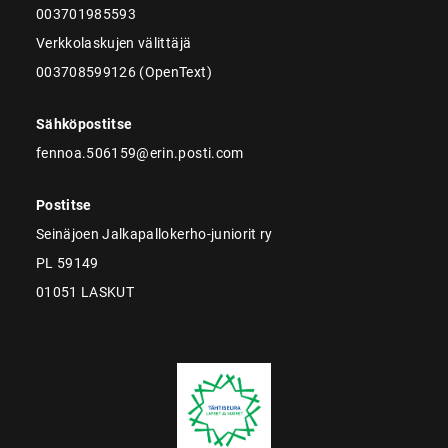
003701985593
Verkkolaskujen välittäjä
003708599126 (OpenText)
Sähköpostitse
fennoa.506159@erin.posti.com
Postitse
Seinäjoen Jalkapallokerho-juniorit ry
PL 59149
01051 LASKUT