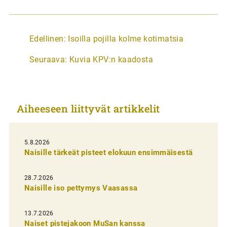
A
Edellinen:
Isoilla pojilla kolme kotimatsia
r
Seuraava:
Kuvia KPV:n kaadosta
t
i
k
Aiheeseen liittyvät artikkelit
k
e
l
5.8.2026
Naisille tärkeät pisteet elokuun ensimmäisestä
i
e
28.7.2026
n
Naisille iso pettymys Vaasassa
s
13.7.2026
e
Naiset pistejakoon MuSan kanssa