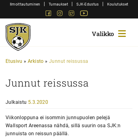
Siirry
|
|
|
Ilmoittautuminen
Turnaukset
SJK-Edustus
Koulutukset
sisältöön
Facebook
Instagram
Twitter
Youtube
Sjk-
Juniorit
Etusivu
»
Arkisto
»
Junnut reissussa
Junnut reissussa
Julkaistu
5.3.2020
Viikonloppuna ei isommin junnupuolen pelejä
Wallsport Areenassa nähdä, sillä suurin osa SJK:n
junnuista on reissun päällä.