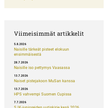
l
a
u
s
Viimeisimmät artikkelit
5.8.2026
Naisille tärkeät pisteet elokuun
ensimmäisestä
28.7.2026
Naisille iso pettymys Vaasassa
13.7.2026
Naiset pistejakoon MuSan kanssa
13.7.2026
HPS vahvempi Suomen Cupissa
7.7.2026
SJK-junioreiden uutiskirje kesä 2026