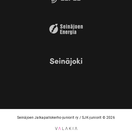
Seinäjoen Jalkapallokerho-juniorit ry / SJK-juniorit © 2026