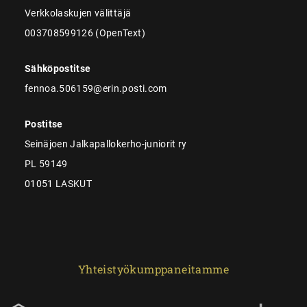
Verkkolaskujen välittäjä
003708599126 (OpenText)
Sähköpostitse
fennoa.506159@erin.posti.com
Postitse
Seinäjoen Jalkapallokerho-juniorit ry
PL 59149
01051 LASKUT
Yhteistyökumppaneitamme