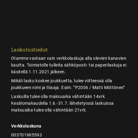
Laskutustiedot
Otamme vastaan vain verkkolaskuja alla olevien kanavien
kautta. Toimistolle tulleita sähköposti- tai paperilaskuja ei
käsitellä 1.11.2021 jälkeen.
Mikäli lasku koskee joukkuetta, tulee viitteessä olla
joukkueen nimi ja tilaaja. Esim. ”P2006 / Matti Möttönen”
Laskuilla tulee olla maksuaika vähintään 14vrk.
Kesälomakaudella 1.6.-31.7. lähetetyissä laskuissa
maksuaika tulee olla vähintään 21vrk.
Verkkolaskuna
003701985593