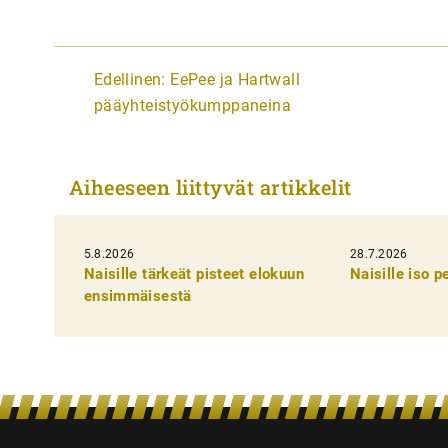
A
Edellinen:
EePee ja Hartwall
r
pääyhteistyökumppaneina
t
i
Aiheeseen liittyvät artikkelit
k
k
5.8.2026
28.7.2026
e
Naisille tärkeät pisteet elokuun
Naisille iso 
l
ensimmäisestä
i
e
n
s