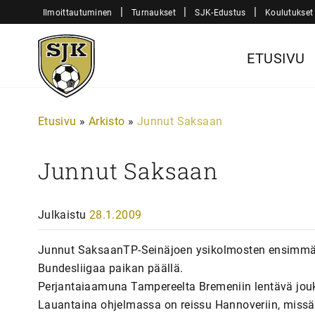
Siirry
|
|
|
Ilmoittautuminen
Turnaukset
SJK-Edustus
Koulutukset
sisältöön
Sjk-
ETUSIVU
Juniorit
Etusivu
»
Arkisto
»
Junnut Saksaan
Junnut Saksaan
Julkaistu
28.1.2009
Junnut SaksaanTP-Seinäjoen ysikolmosten ensimmä
Bundesliigaa paikan päällä.
Perjantaiaamuna Tampereelta Bremeniin lentävä jou
Lauantaina ohjelmassa on reissu Hannoveriin, missä