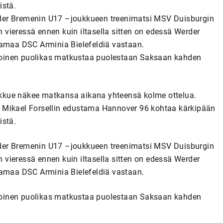
istä.
der Bremenin U17 –joukkueen treenimatsi MSV Duisburgin
vieressä ennen kuin iltasella sitten on edessä Werder
tamaa DSC Arminia Bielefeldiä vastaan.
toinen puolikas matkustaa puolestaan Saksaan kahden
kkue näkee matkansa aikana yhteensä kolme ottelua.
 Mikael Forsellin edustama Hannover 96 kohtaa kärkipään
istä.
der Bremenin U17 –joukkueen treenimatsi MSV Duisburgin
vieressä ennen kuin iltasella sitten on edessä Werder
tamaa DSC Arminia Bielefeldiä vastaan.
toinen puolikas matkustaa puolestaan Saksaan kahden