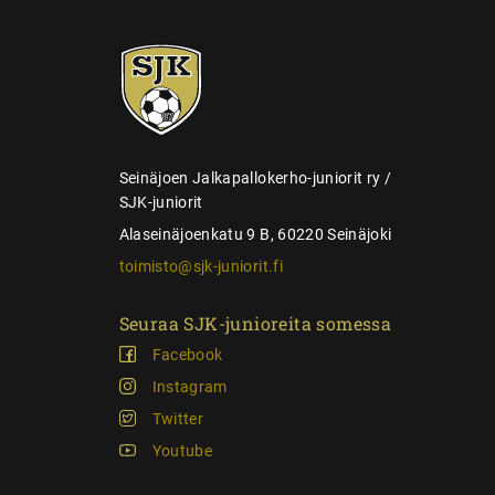
e
l
SJK-
a
juniorit
u
s
Seinäjoen Jalkapallokerho-juniorit ry /
SJK-juniorit
Alaseinäjoenkatu 9 B, 60220 Seinäjoki
toimisto@sjk-juniorit.fi
Seuraa SJK-junioreita somessa
Facebook
Instagram
Twitter
Youtube