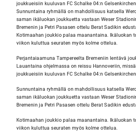
joukkueisiin kuuluvan FC Schalke 04:n Gelsenkirchen
Sunnuntaina ryhmällä on mahdollisuus katsella Wer
saman ikäluokan joukkuetta vastaan Weser Stadionin 
Bremenin ja Petri Pasasen ottelu Berat Sadikin edus
Kotimaahan joukkio palaa maanantaina. Ikäluokan 
viikon kuluttua seuraten myös kolme ottelua.
Perjantaiaamuna Tampereelta Bremeniin lentävä jou
Lauantaina ohjelmassa on reissu Hannoveriin, missä
joukkueisiin kuuluvan FC Schalke 04:n Gelsenkirchen
Sunnuntaina ryhmällä on mahdollisuus katsella Wer
saman ikäluokan joukkuetta vastaan Weser Stadionin 
Bremenin ja Petri Pasasen ottelu Berat Sadikin edus
Kotimaahan joukkio palaa maanantaina. Ikäluokan 
viikon kuluttua seuraten myös kolme ottelua.