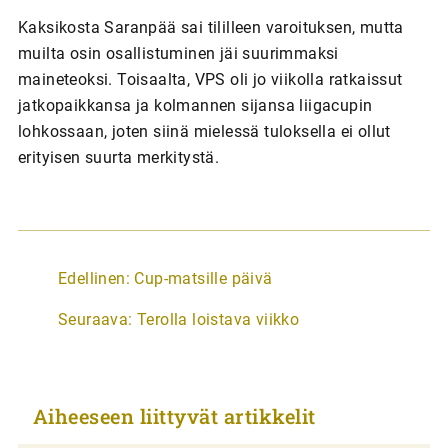
Kaksikosta Saranpää sai tililleen varoituksen, mutta
muilta osin osallistuminen jäi suurimmaksi
maineteoksi. Toisaalta, VPS oli jo viikolla ratkaissut
jatkopaikkansa ja kolmannen sijansa liigacupin
lohkossaan, joten siinä mielessä tuloksella ei ollut
erityisen suurta merkitystä.
A
Edellinen:
Cup-matsille päivä
r
Seuraava:
Terolla loistava viikko
t
i
k
Aiheeseen liittyvät artikkelit
k