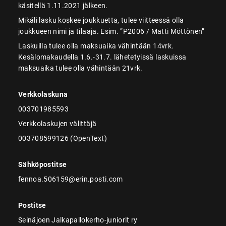
käsitellä 1.11.2021 jälkeen.
Mikäli lasku koskee joukkuetta, tulee viitteessä olla
joukkueen nimi ja tilaaja. Esim. ”P2006 / Matti Möttönen”
Laskuilla tulee olla maksuaika vähintään 14vrk.
Kesälomakaudella 1.6.-31.7. lähetetyissä laskuissa
maksuaika tulee olla vähintään 21vrk.
Verkkolaskuna
003701985593
Verkkolaskujen välittäjä
003708599126 (OpenText)
Sähköpostitse
fennoa.506159@erin.posti.com
Postitse
Seinäjoen Jalkapallokerho-juniorit ry