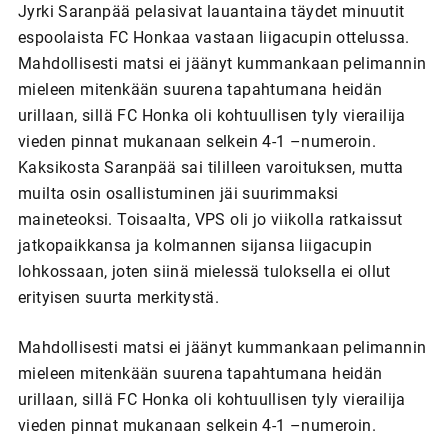
Jyrki Saranpää pelasivat lauantaina täydet minuutit
espoolaista FC Honkaa vastaan liigacupin ottelussa.
Mahdollisesti matsi ei jäänyt kummankaan pelimannin
mieleen mitenkään suurena tapahtumana heidän
urillaan, sillä FC Honka oli kohtuullisen tyly vierailija
vieden pinnat mukanaan selkein 4-1 –numeroin.
Kaksikosta Saranpää sai tililleen varoituksen, mutta
muilta osin osallistuminen jäi suurimmaksi
maineteoksi. Toisaalta, VPS oli jo viikolla ratkaissut
jatkopaikkansa ja kolmannen sijansa liigacupin
lohkossaan, joten siinä mielessä tuloksella ei ollut
erityisen suurta merkitystä.
Mahdollisesti matsi ei jäänyt kummankaan pelimannin
mieleen mitenkään suurena tapahtumana heidän
urillaan, sillä FC Honka oli kohtuullisen tyly vierailija
vieden pinnat mukanaan selkein 4-1 –numeroin.