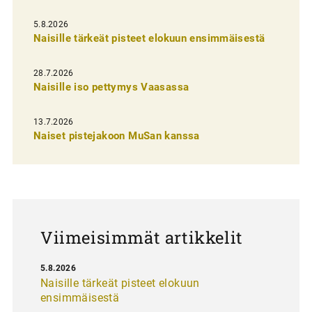
e
l
5.8.2026
Naisille tärkeät pisteet elokuun ensimmäisestä
i
e
28.7.2026
n
Naisille iso pettymys Vaasassa
s
13.7.2026
e
Naiset pistejakoon MuSan kanssa
l
a
u
s
Viimeisimmät artikkelit
5.8.2026
Naisille tärkeät pisteet elokuun
ensimmäisestä