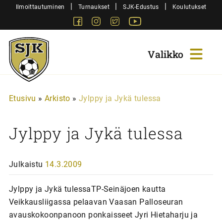
Siirry
|
|
|
Ilmoittautuminen
Turnaukset
SJK-Edustus
Koulutukset
sisältöön
Facebook
Instagram
Twitter
Youtube
Sjk-
Juniorit
Etusivu
»
Arkisto
»
Jylppy ja Jykä tulessa
Jylppy ja Jykä tulessa
Julkaistu
14.3.2009
Jylppy ja Jykä tulessaTP-Seinäjoen kautta
Veikkausliigassa pelaavan Vaasan Palloseuran
avauskokoonpanoon ponkaisseet Jyri Hietaharju ja