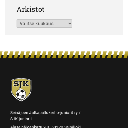
Arkistot
Arkistot
SJK-
juniorit
Seinäjoen Jalkapallokerho-juniorit ry /
SJK-juniorit
Alaseinäjoenkatu 9 B, 60220 Seinäjoki