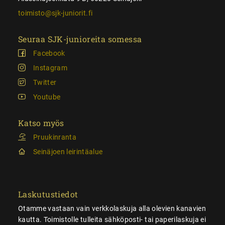
toimisto@sjk-juniorit.fi
Seuraa SJK-junioreita somessa
Facebook
Instagram
Twitter
Youtube
Katso myös
Pruukinranta
Seinäjoen leirintäalue
Laskutustiedot
Otamme vastaan vain verkkolaskuja alla olevien kanavien
kautta. Toimistolle tulleita sähköposti- tai paperilaskuja ei