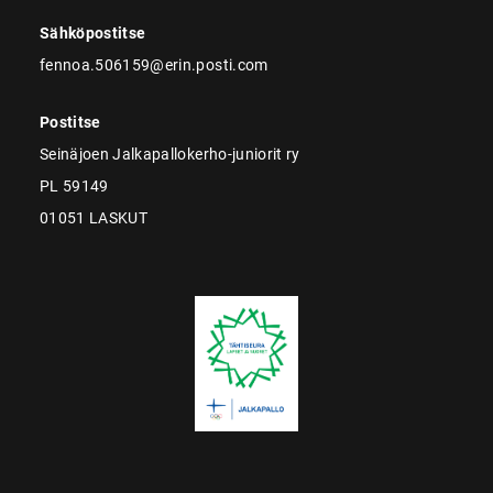
Sähköpostitse
fennoa.506159@erin.posti.com
Postitse
Seinäjoen Jalkapallokerho-juniorit ry
PL 59149
01051 LASKUT