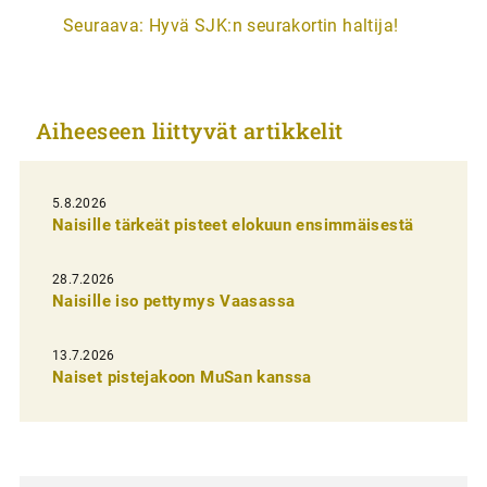
Seuraava:
Hyvä SJK:n seurakortin haltija!
t
i
k
Aiheeseen liittyvät artikkelit
k
e
l
5.8.2026
Naisille tärkeät pisteet elokuun ensimmäisestä
i
e
28.7.2026
n
Naisille iso pettymys Vaasassa
s
13.7.2026
e
Naiset pistejakoon MuSan kanssa
l
a
u