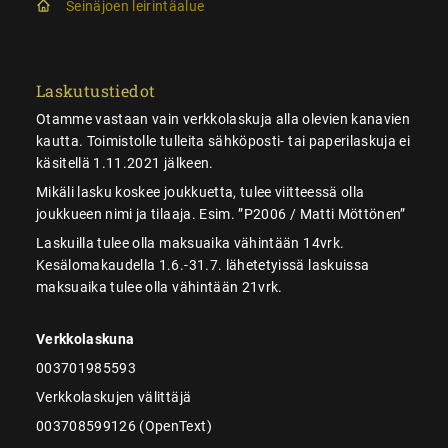
Seinäjoen leirintäalue
Laskutustiedot
Otamme vastaan vain verkkolaskuja alla olevien kanavien
kautta. Toimistolle tulleita sähköposti- tai paperilaskuja ei
käsitellä 1.11.2021 jälkeen.
Mikäli lasku koskee joukkuetta, tulee viitteessä olla
joukkueen nimi ja tilaaja. Esim. ”P2006 / Matti Möttönen”
Laskuilla tulee olla maksuaika vähintään 14vrk.
Kesälomakaudella 1.6.-31.7. lähetetyissä laskuissa
maksuaika tulee olla vähintään 21vrk.
Verkkolaskuna
003701985593
Verkkolaskujen välittäjä
003708599126 (OpenText)