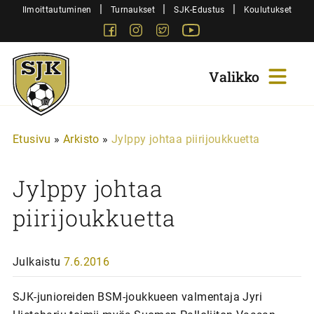
Siirry
|
|
|
Ilmoittautuminen
Turnaukset
SJK-Edustus
Koulutukset
sisältöön
Facebook
Instagram
Twitter
Youtube
Sjk-
Juniorit
Etusivu
»
Arkisto
»
Jylppy johtaa piirijoukkuetta
Jylppy johtaa
piirijoukkuetta
Julkaistu
7.6.2016
SJK-junioreiden BSM-joukkueen valmentaja Jyri