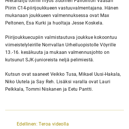
Hietaharju toimii myös Suomen Palloliiton Vaasan
Piirin C14-piirijoukkueen vastuuvalmentajana. Hänen
mukanaan joukkueen valmennuksessa ovat Max
Peltonen, Esa Kurki ja huoltaja Jesse Koskela.
Piirijoukkuecupiin valmistautuva joukkue kokoontuu
viimeistelyleirille Norrvallan Urheiluopistolle Vöyrille
13.-16. kesäkuuta ja mukaan valmennusjohto on
kutsunut SJK-junioreista neljä pelimiestä.
Kutsun ovat saaneet Veikko Tusa, Mikael Uusi-Hakala,
Niko Uutela ja Say Reh. Lisäksi varalla ovat Lauri
Pelkkala, Tommi Niskanen ja Eetu Pantti.
A
Edellinen:
Teroa videolla
r