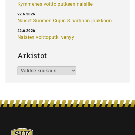
Kymmenes voitto putkeen naisille
22.6.2026
Naiset Suomen Cupin 8 parhaan joukkoon
22.6.2026
Naisten voittoputki venyy
Arkistot
Arkistot
SJK-