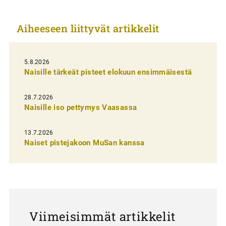
k
Aiheeseen liittyvät artikkelit
k
e
l
5.8.2026
Naisille tärkeät pisteet elokuun ensimmäisestä
i
e
28.7.2026
n
Naisille iso pettymys Vaasassa
s
13.7.2026
e
Naiset pistejakoon MuSan kanssa
l
a
u
s
Viimeisimmät artikkelit