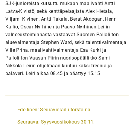
SJK-junioreista kutsuttu mukaan maalivahti Antti
Latva-Kivistö, sekä kenttäpelaajista Alex Hietala,
Viljami Kivinen, Antti Takala, Berat Akdogan, Henri
Kallio, Oscar Nyrhinen ja Paavo Nyrhinen.Leirin
valneeustoiminnasta vastaavat Suomen Palloliiton
aluevalmentaja Stephen Ward, sekä talenttivalmentaja
Ville Priha, maalivahtivalmentaja Esa Kurki ja
Palloliiton Vaasan Piirin nuorisopäällikkö Sami
Nikkola.Leirin ohjelmaan kuuluu kaksi treeniä ja
palaveri. Leiri alkaa 08.45 ja päättyy 15.15
A
Edellinen:
Seuravierailu torstaina
r
Seuraava:
Syysvuosikokous 30.11.
t
i