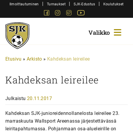
Siirry
|
|
|
Ilmoittautuminen
Turnaukset
SJK-Edustus
Koulutukset
sisältöön
Facebook
Instagram
Twitter
Youtube
Sjk-
Juniorit
Etusivu
»
Arkisto
»
Kahdeksan leireilee
Kahdeksan leireilee
Julkaistu
20.11.2017
Kahdeksan SJK-junioreidennollanelosta leireilee 23.
marraskuuta Wallsport Areenassa järjestettävässä
leiritapahtumassa. Pohjanmaan osa-alueleirille on