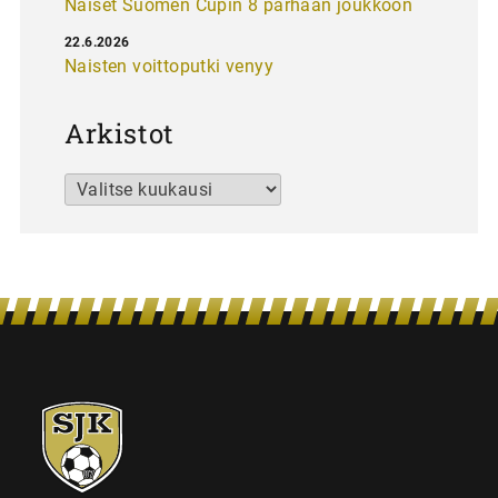
Naiset Suomen Cupin 8 parhaan joukkoon
22.6.2026
Naisten voittoputki venyy
Arkistot
Arkistot
SJK-
juniorit