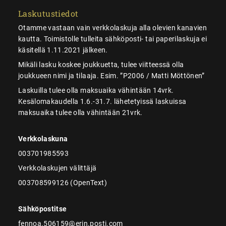
Laskutustiedot
Otamme vastaan vain verkkolaskuja alla olevien kanavien
kautta. Toimistolle tulleita sähköposti- tai paperilaskuja ei
käsitellä 1.11.2021 jälkeen.
Mikäli lasku koskee joukkuetta, tulee viitteessä olla
joukkueen nimi ja tilaaja. Esim. ”P2006 / Matti Möttönen”
Laskuilla tulee olla maksuaika vähintään 14vrk.
Kesälomakaudella 1.6.-31.7. lähetetyissä laskuissa
maksuaika tulee olla vähintään 21vrk.
Verkkolaskuna
003701985593
Verkkolaskujen välittäjä
003708599126 (OpenText)
Sähköpostitse
fennoa.506159@erin.posti.com