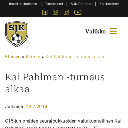
Siirry
|
|
|
Ilmoittautuminen
Turnaukset
SJK-Edustus
Koulutukset
sisältöön
Facebook
Instagram
Twitter
Youtube
Sjk-
Juniorit
Etusivu
»
Arkisto
»
Kai Pahlman -turnaus alkaa
Kai Pahlman -turnaus
alkaa
Julkaistu
23.7.2014
C15-junioreiden seurajoukkueiden valtakunnallinen Kai