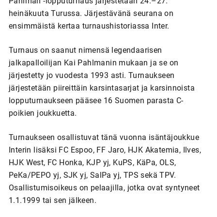
Pahlman -lopputurnaus järjestetään 24.–27.
heinäkuuta Turussa. Järjestävänä seurana on
ensimmäistä kertaa turnaushistoriassa Inter.
Turnaus on saanut nimensä legendaarisen
jalkapalloilijan Kai Pahlmanin mukaan ja se on
järjestetty jo vuodesta 1993 asti. Turnaukseen
järjestetään piireittäin karsintasarjat ja karsinnoista
lopputurnaukseen pääsee 16 Suomen parasta C-
poikien joukkuetta.
Turnaukseen osallistuvat tänä vuonna isäntäjoukkue
Interin lisäksi FC Espoo, FF Jaro, HJK Akatemia, Ilves,
HJK West, FC Honka, KJP yj, KuPS, KäPa, OLS,
PeKa/PEPO yj, SJK yj, SalPa yj, TPS sekä TPV.
Osallistumisoikeus on pelaajilla, jotka ovat syntyneet
1.1.1999 tai sen jälkeen.