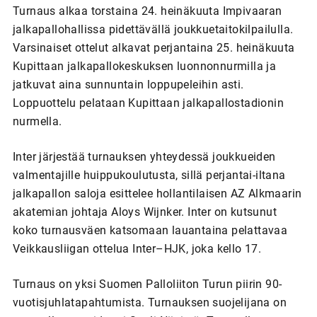
Turnaus alkaa torstaina 24. heinäkuuta Impivaaran
jalkapallohallissa pidettävällä joukkuetaitokilpailulla.
Varsinaiset ottelut alkavat perjantaina 25. heinäkuuta
Kupittaan jalkapallokeskuksen luonnonnurmilla ja
jatkuvat aina sunnuntain loppupeleihin asti.
Loppuottelu pelataan Kupittaan jalkapallostadionin
nurmella.
Inter järjestää turnauksen yhteydessä joukkueiden
valmentajille huippukoulutusta, sillä perjantai-iltana
jalkapallon saloja esittelee hollantilaisen AZ Alkmaarin
akatemian johtaja Aloys Wijnker. Inter on kutsunut
koko turnausväen katsomaan lauantaina pelattavaa
Veikkausliigan ottelua Inter–HJK, joka kello 17.
Turnaus on yksi Suomen Palloliiton Turun piirin 90-
vuotisjuhlatapahtumista. Turnauksen suojelijana on