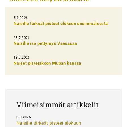
e
l
i
5.8.2026
Naisille tärkeät pisteet elokuun ensimmäisestä
e
n
28.7.2026
Naisille iso pettymys Vaasassa
s
e
13.7.2026
l
Naiset pistejakoon MuSan kanssa
a
u
s
Viimeisimmät artikkelit
5.8.2026
Naisille tärkeät pisteet elokuun