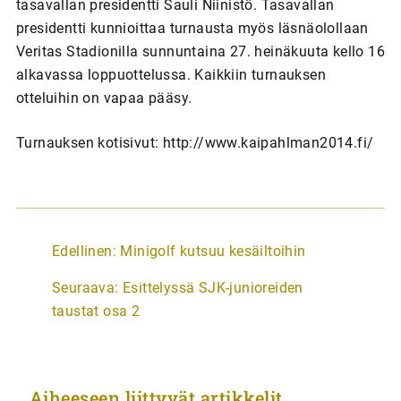
tasavallan presidentti Sauli Niinistö. Tasavallan
presidentti kunnioittaa turnausta myös läsnäolollaan
Veritas Stadionilla sunnuntaina 27. heinäkuuta kello 16
alkavassa loppuottelussa. Kaikkiin turnauksen
otteluihin on vapaa pääsy.
Turnauksen kotisivut: http://www.kaipahlman2014.fi/
A
Edellinen:
Minigolf kutsuu kesäiltoihin
r
Seuraava:
Esittelyssä SJK-junioreiden
t
taustat osa 2
i
k
k
Aiheeseen liittyvät artikkelit