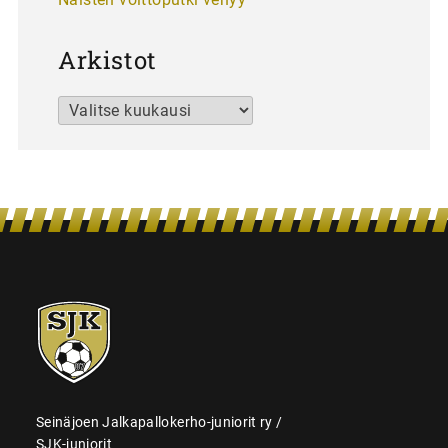
Arkistot
Arkistot
SJK-
juniorit
Seinäjoen Jalkapallokerho-juniorit ry /
SJK-juniorit