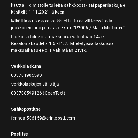
kautta. Toimistolle tulleita sähköposti- tai paperilaskuja ei
käsitellä 1.11.2021 jälkeen.
Mikäli lasku koskee joukkuetta, tulee viitteessä olla
joukkueen nimi ja tilaaja. Esim. ”P2006 / Matti Möttönen”
Laskuilla tulee olla maksuaika vähintään 14vrk.
Kesälomakaudella 1.6.-31.7. lähetetyissä laskuissa
maksuaika tulee olla vähintään 21vrk.
Verkkolaskuna
003701985593
Verkkolaskujen välittäjä
003708599126 (OpenText)
Sähköpostitse
fennoa.506159@erin.posti.com
Postitse