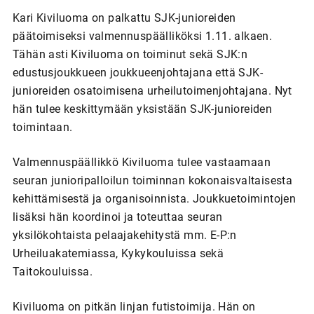
Kari Kiviluoma on palkattu SJK-junioreiden
päätoimiseksi valmennuspäälliköksi 1.11. alkaen.
Tähän asti Kiviluoma on toiminut sekä SJK:n
edustusjoukkueen joukkueenjohtajana että SJK-
junioreiden osatoimisena urheilutoimenjohtajana. Nyt
hän tulee keskittymään yksistään SJK-junioreiden
toimintaan.
Valmennuspäällikkö Kiviluoma tulee vastaamaan
seuran junioripalloilun toiminnan kokonaisvaltaisesta
kehittämisestä ja organisoinnista. Joukkuetoimintojen
lisäksi hän koordinoi ja toteuttaa seuran
yksilökohtaista pelaajakehitystä mm. E-P:n
Urheiluakatemiassa, Kykykouluissa sekä
Taitokouluissa.
Kiviluoma on pitkän linjan futistoimija. Hän on