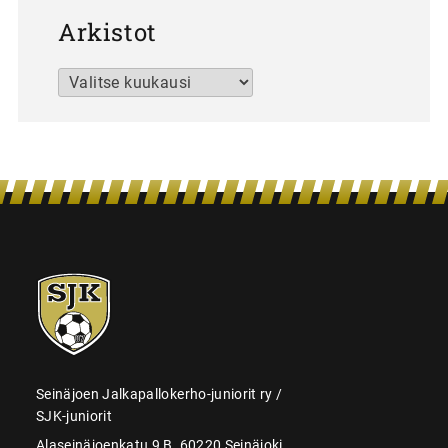
Arkistot
Arkistot
SJK-
juniorit
Seinäjoen Jalkapallokerho-juniorit ry /
SJK-juniorit
Alaseinäjoenkatu 9 B, 60220 Seinäjoki