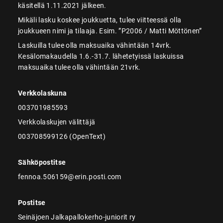
käsitellä 1.11.2021 jälkeen.
Mikäli lasku koskee joukkuetta, tulee viitteessä olla
joukkueen nimi ja tilaaja. Esim. ”P2006 / Matti Möttönen”
Laskuilla tulee olla maksuaika vähintään 14vrk.
Kesälomakaudella 1.6.-31.7. lähetetyissä laskuissa
maksuaika tulee olla vähintään 21vrk.
Verkkolaskuna
003701985593
Verkkolaskujen välittäjä
003708599126 (OpenText)
Sähköpostitse
fennoa.506159@erin.posti.com
Postitse
Seinäjoen Jalkapallokerho-juniorit ry