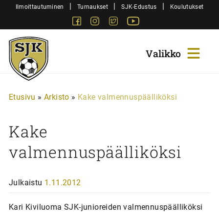
Siirry
|
|
|
Ilmoittautuminen
Turnaukset
SJK-Edustus
Koulutukset
sisältöön
Facebook
Instagram
Twitter
Youtube
Sjk-
Juniorit
Etusivu
»
Arkisto
»
Kake valmennuspäälliköksi
Kake
valmennuspäälliköksi
Julkaistu
1.11.2012
Kari Kiviluoma SJK-junioreiden valmennuspäälliköksi