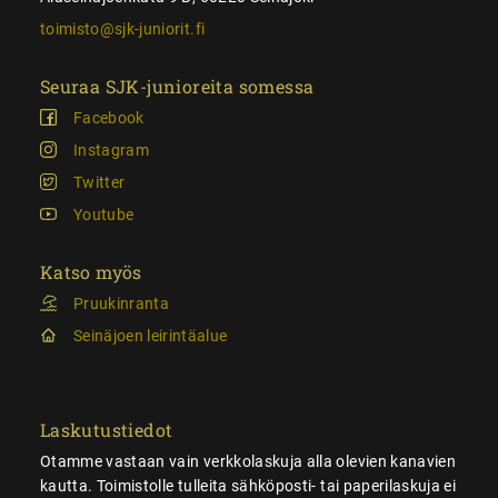
toimisto@sjk-juniorit.fi
Seuraa SJK-junioreita somessa
Facebook
Instagram
Twitter
Youtube
Katso myös
Pruukinranta
Seinäjoen leirintäalue
Laskutustiedot
Otamme vastaan vain verkkolaskuja alla olevien kanavien
kautta. Toimistolle tulleita sähköposti- tai paperilaskuja ei