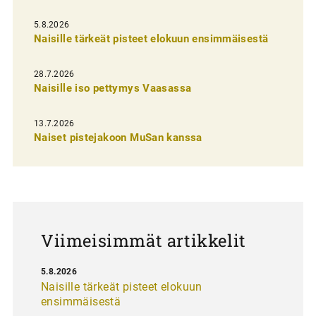
l
i
5.8.2026
Naisille tärkeät pisteet elokuun ensimmäisestä
e
n
28.7.2026
Naisille iso pettymys Vaasassa
s
e
13.7.2026
l
Naiset pistejakoon MuSan kanssa
a
u
s
Viimeisimmät artikkelit
5.8.2026
Naisille tärkeät pisteet elokuun
ensimmäisestä