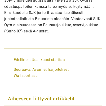
SJK-junioreiden uutissivulta.Yhteistyö SJK Oy:n ja
edustuspalloilun kanssa tulee myös selkeytymään.
Ensi kaudella SJK-juniorit vastaa itsenäisesti
junioripalloilusta B-nuorista alaspäin. Vastaavasti SJK
Oy:n alaisuudessa on Edustusjoukkue, reservijoukkue
(Kerho 07) sekä A-nuoret.
A
Edellinen:
Uusi kausi starttaa
r
Seuraava:
Avoimet harjoitukset
t
Wallsportissa
i
k
k
Aiheeseen liittyvät artikkelit
e