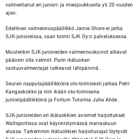
valmentanut eri juniori- ja miesjoukkueita yli 20 vuoden
ajan.
Edellinen valmennuspäällikkö Jamie Shore ei jatka
SJK-junioreissa, vaan toimii SJK Oy:n palveluksessa.
Muutenkin SJK-junioreiden valmennuskuviot alkavat
pääosin olla valmiit. Parin ikäluokan
vastuuvalmentajat ratkeavat lähipäivinä.
Seuran nappulapäällikkönä oto-toimisesti jatkaa Petri
Kangaskokko ja niin ikään oto-toimisena
junioripäällikkönä ja Fortum Tutorina Juha Ahde.
SJK-junioreiden eri ikäluokkien avoimet harjoitukset
Wallsportissa ovat käynnistymässä marraskuun
alussa. Tarkemmin ikäluokkien harjoitusajat löytyvät