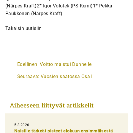
(Närpes Kraft)2* Igor Volotek (PS Kemi)1* Pekka
Paukkonen (Närpes Kraft)
Takaisin uutisiin
A
Edellinen:
Voitto maistui Dunnelle
r
Seuraava:
Vuosien saatossa Osa I
t
i
k
Aiheeseen liittyvät artikkelit
k
e
l
5.8.2026
Naisille tärkeät pisteet elokuun ensimmäisestä