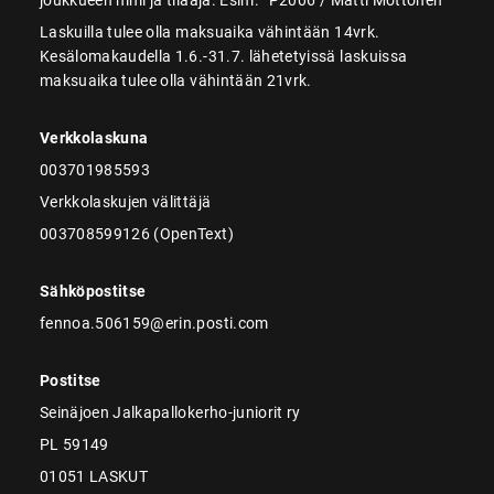
Laskuilla tulee olla maksuaika vähintään 14vrk.
Kesälomakaudella 1.6.-31.7. lähetetyissä laskuissa
maksuaika tulee olla vähintään 21vrk.
Verkkolaskuna
003701985593
Verkkolaskujen välittäjä
003708599126 (OpenText)
Sähköpostitse
fennoa.506159@erin.posti.com
Postitse
Seinäjoen Jalkapallokerho-juniorit ry
PL 59149
01051 LASKUT