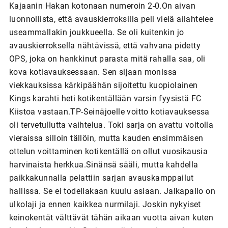
Kajaanin Hakan kotonaan numeroin 2-0.On aivan
luonnollista, että avauskierroksilla peli vielä ailahtelee
useammallakin joukkueella. Se oli kuitenkin jo
avauskierroksella nähtävissä, että vahvana pidetty
OPS, joka on hankkinut parasta mitä rahalla saa, oli
kova kotiavauksessaan. Sen sijaan monissa
viekkauksissa kärkipäähän sijoitettu kuopiolainen
Kings karahti heti kotikentällään varsin fyysistä FC
Kiistoa vastaan.TP-Seinäjoelle voitto kotiavauksessa
oli tervetullutta vaihtelua. Toki sarja on avattu voitolla
vieraissa silloin tällöin, mutta kauden ensimmäisen
ottelun voittaminen kotikentällä on ollut vuosikausia
harvinaista herkkua.Sinänsä sääli, mutta kahdella
paikkakunnalla pelattiin sarjan avauskamppailut
hallissa. Se ei todellakaan kuulu asiaan. Jalkapallo on
ulkolaji ja ennen kaikkea nurmilaji. Joskin nykyiset
keinokentät välttävät tähän aikaan vuotta aivan kuten