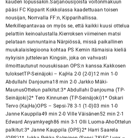
kauden lopussakin.Sarjanousijoista voitonmakuun
pääsi FC Kipparit Kokkolassa kaadettuaan toisen
nousijan, Norrvalla FF:n, Kipparihallissa.
Merkillepantavaa on myös se, että kaikki kuusi ottelua
pelattiin keinoalustalla.Kierroksen viimeinen matsi
pelataan sunnuntaina Närpiössä, missä paikallinen
muukalaislegioona kohtaa PS Kemin itämaisia kieliä
nykyisin juttelevan Kingsin, joka on vahvasti
ilmoittautunut nousukisaan OPS:n kanssa.Kakkosen
tuloksetTP-Seinäjoki – KajHa 2-0 (2-0)12 min 1-0
Abdullahi Danjouma18 min 2-0 Jarkko Mäki-
MaunusOttelun palkitut:3* Abdullahi Danjouma (TP-
Seinäjoki)2* Tero Kinnunen (TP-Seinäjoki)1* Oskari
Tervo (KajHa)OPS – Sepsi-78 3-1 (1-0)03 min 1-0
Janne Kauppila49 min 2-0 Ville Väisänen52 min 2-1
Edward Anyamkyegh86 min 3-1 Olli Luoma-AhoOttelun
palkitut:3* Janne Kauppila (OPS)2* Harri Saarela
(OPS)1* Jukka-Pekka Salminen (Sepsi-78)FC Lynx –