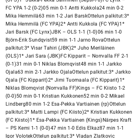
FC YPA 1-2 (0-2)05 min 0-1 Antti Kukkola24 min 0-2
Mika Hemmilä63 min 1-2 Jari BarskOttelun palkitut:3*
Mika Hemmilä (FC YPA)2* Antti Kukkola (FC YPA)1*
Jari Barsk (FC Lynx)JBK – OLS 1-1 (1-0)06 min 1-0
Björn-Erik Sundqvist59 min 1-1 Jarno RovaOttelun
palkitut:3* Visar Tahiri (JBK)2* Juho Meriläinen
(OLS)1* Jari Sara (JBK)FC Kipparit – Norrvalla FF 2-1
(0-1)31 min 0-1 Niklas Blomqvist48 min 1-1 Jarkko
Ojala63 min 2-1 Jarkko OjalaOttelun palkitut:3* Jarkko
Ojala (FC Kipparit)2* Jimi Tuomaala (FC Kipparit)1*
Niklas Blomqvist (Norrvalla FF)Kings – FC Kiisto 1-2
(0-0)50 min 0-1 Kristian Kukkonen52 min 0-2 Mikael
Lindberg80 min 1-2 Esa-Pekka Vartiainen (rp)Ottelun
palkitut:3* Matti Lampi (FC Kiisto)2* Kristian Kukkonen
(FC Kiisto)1* Esa-Pekka Vartiainen (Kings)Närpes Kraft
– PS Kemi 1-1 (0-0)47 min 1-0 Edis Elkaz87 min 1-1
Igor VolotekOttelun palkitut:3* Vladan Zlatkovic