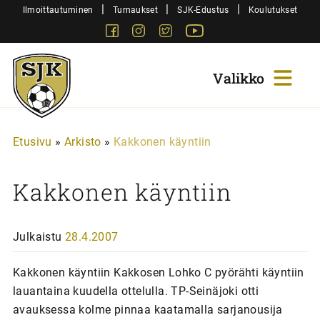
Siirry
|
|
|
Ilmoittautuminen
Turnaukset
SJK-Edustus
Koulutukset
sisältöön
Facebook
Instagram
Twitter
Youtube
Sjk-
Juniorit
Etusivu
»
Arkisto
»
Kakkonen käyntiin
Kakkonen käyntiin
Julkaistu
28.4.2007
Kakkonen käyntiin Kakkosen Lohko C pyörähti käyntiin
lauantaina kuudella ottelulla. TP-Seinäjoki otti
avauksessa kolme pinnaa kaatamalla sarjanousija