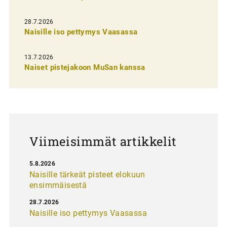
i
e
28.7.2026
n
Naisille iso pettymys Vaasassa
s
13.7.2026
e
Naiset pistejakoon MuSan kanssa
l
a
u
s
Viimeisimmät artikkelit
5.8.2026
Naisille tärkeät pisteet elokuun
ensimmäisestä
28.7.2026
Naisille iso pettymys Vaasassa