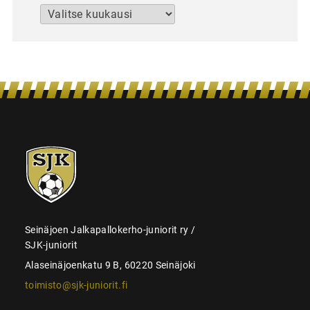
Arkistot
SJK-
juniorit
Seinäjoen Jalkapallokerho-juniorit ry /
SJK-juniorit
Alaseinäjoenkatu 9 B, 60220 Seinäjoki
toimisto@sjk-juniorit.fi