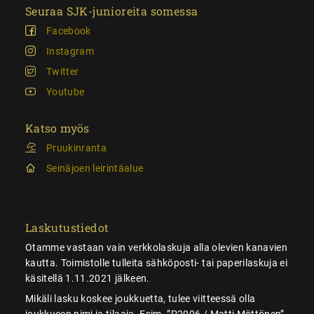
Seuraa SJK-junioreita somessa
Facebook
Instagram
Twitter
Youtube
Katso myös
Pruukinranta
Seinäjoen leirintäalue
Laskutustiedot
Otamme vastaan vain verkkolaskuja alla olevien kanavien
kautta. Toimistolle tulleita sähköposti- tai paperilaskuja ei
käsitellä 1.11.2021 jälkeen.
Mikäli lasku koskee joukkuetta, tulee viitteessä olla
joukkueen nimi ja tilaaja. Esim. ”P2006 / Matti Möttönen”