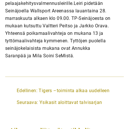
pelaajakehitysvalmennusleirille.Leiri pidetään
Seinäjoella Wallsport Areenassa lauantaina 28.
marraskuuta alkaen klo 09.00. TP-Seinäjoesta on
mukaan kutsuttu Valtteri Peitso ja Jarkko Orava.
Yhteensä poikamaalivahteja on mukana 13 ja
tyttömaalivahteja kymmenen. Tyttöjen puolella
seinäjokelaisista mukana ovat Annukka
Saranpää ja Mila Soini SeMistä.
A
Edellinen:
Tigers –toiminta alkaa uudelleen
r
Seuraava:
Ysikasit aloittavat talvisarjan
t
i
k