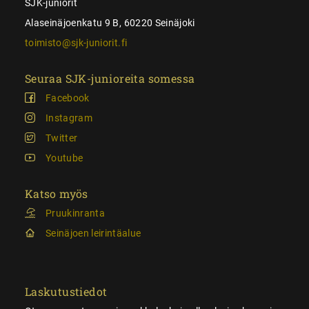
SJK-juniorit
Alaseinäjoenkatu 9 B, 60220 Seinäjoki
toimisto@sjk-juniorit.fi
Seuraa SJK-junioreita somessa
Facebook
Instagram
Twitter
Youtube
Katso myös
Pruukinranta
Seinäjoen leirintäalue
Laskutustiedot