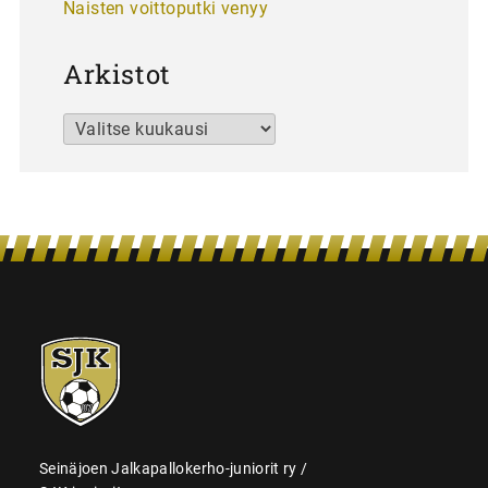
Naisten voittoputki venyy
Arkistot
Arkistot
SJK-
juniorit
Seinäjoen Jalkapallokerho-juniorit ry /