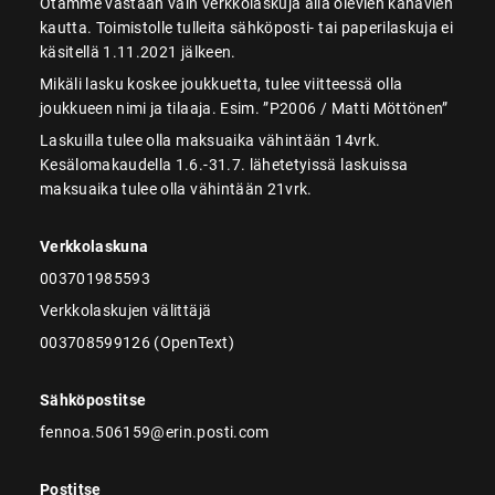
Otamme vastaan vain verkkolaskuja alla olevien kanavien
kautta. Toimistolle tulleita sähköposti- tai paperilaskuja ei
käsitellä 1.11.2021 jälkeen.
Mikäli lasku koskee joukkuetta, tulee viitteessä olla
joukkueen nimi ja tilaaja. Esim. ”P2006 / Matti Möttönen”
Laskuilla tulee olla maksuaika vähintään 14vrk.
Kesälomakaudella 1.6.-31.7. lähetetyissä laskuissa
maksuaika tulee olla vähintään 21vrk.
Verkkolaskuna
003701985593
Verkkolaskujen välittäjä
003708599126 (OpenText)
Sähköpostitse
fennoa.506159@erin.posti.com
Postitse