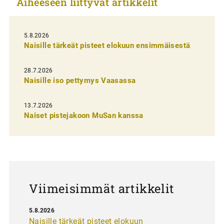
Aiheeseen liittyvät artikkelit
k
e
l
5.8.2026
Naisille tärkeät pisteet elokuun ensimmäisestä
i
e
28.7.2026
n
Naisille iso pettymys Vaasassa
s
13.7.2026
e
Naiset pistejakoon MuSan kanssa
l
a
u
s
Viimeisimmät artikkelit
5.8.2026
Naisille tärkeät pisteet elokuun