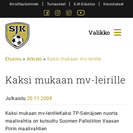
Siirry
|
|
|
Ilmoittautuminen
Turnaukset
SJK-Edustus
Koulutukset
sisältöön
Facebook
Instagram
Twitter
Youtube
Sjk-
Juniorit
Etusivu
»
Arkisto
»
Kaksi mukaan mv-leirille
Kaksi mukaan mv-leirille
Julkaistu
20.11.2009
Kaksi mukaan mv-leirilleKaksi TP-Seinäjoen nuorta
maalivahtia on kutsuttu Suomen Palloliiton Vaasan
Piirin maalivahtien