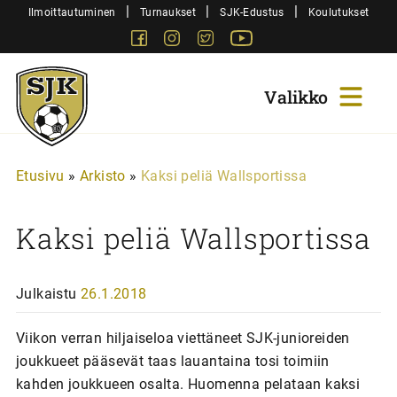
Siirry
|
|
|
Ilmoittautuminen
Turnaukset
SJK-Edustus
Koulutukset
sisältöön
Facebook
Instagram
Twitter
Youtube
Sjk-
Juniorit
Etusivu
»
Arkisto
»
Kaksi peliä Wallsportissa
Kaksi peliä Wallsportissa
Julkaistu
26.1.2018
Viikon verran hiljaiseloa viettäneet SJK-junioreiden
joukkueet pääsevät taas lauantaina tosi toimiin
kahden joukkueen osalta. Huomenna pelataan kaksi