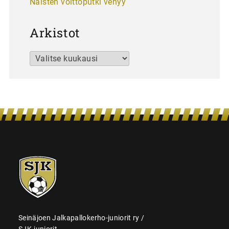
Naisten voittoputki venyy
Arkistot
Arkistot
SJK-
juniorit
Seinäjoen Jalkapallokerho-juniorit ry /
SJK-juniorit