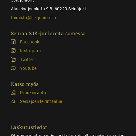
Alaseinäjoenkatu 9 B, 60220 Seinäjoki
toimisto@sjk-juniorit.fi
Seuraa SJK-junioreita somessa
Facebook
Instagram
Twitter
Youtube
Katso myös
Pruukinranta
Seinäjoen leirintäalue
Laskutustiedot
Otamme vastaan vain verkkolaskuja alla olevien kanavien