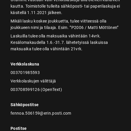
kautta. Toimistolle tulleita sähköposti- tai paperilaskuja ei
käsitellä 1.11.2021 jälkeen.
Mikäli lasku koskee joukkuetta, tulee viitteessä olla
joukkueen nimi ja tilaaja. Esim. ”P2006 / Matti Möttönen”
Laskuilla tulee olla maksuaika vähintään 14vrk.
Kesälomakaudella 1.6.-31.7. lähetetyissä laskuissa
maksuaika tulee olla vähintään 21vrk.
Verkkolaskuna
003701985593
Verkkolaskujen välittäjä
003708599126 (OpenText)
Sähköpostitse
fennoa.506159@erin.posti.com
Postitse