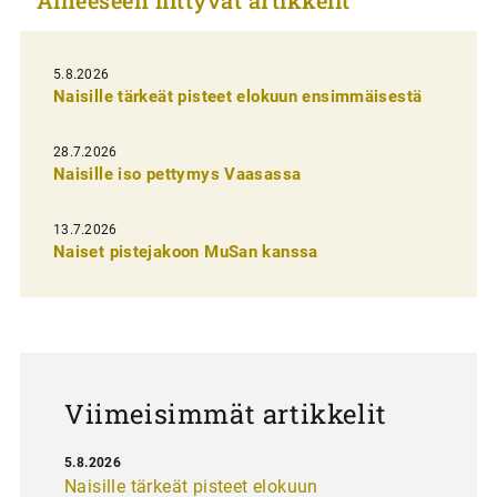
e
l
i
5.8.2026
Naisille tärkeät pisteet elokuun ensimmäisestä
e
n
28.7.2026
Naisille iso pettymys Vaasassa
s
e
13.7.2026
l
Naiset pistejakoon MuSan kanssa
a
u
s
Viimeisimmät artikkelit
5.8.2026
Naisille tärkeät pisteet elokuun