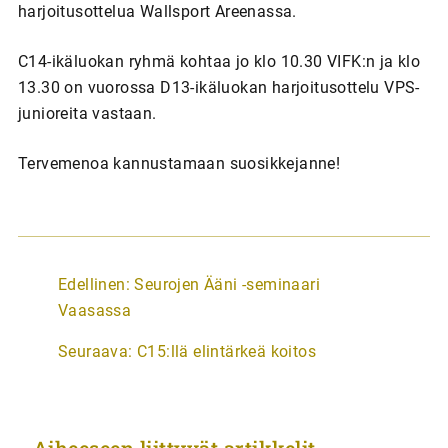
harjoitusottelua Wallsport Areenassa.
C14-ikäluokan ryhmä kohtaa jo klo 10.30 VIFK:n ja klo
13.30 on vuorossa D13-ikäluokan harjoitusottelu VPS-
junioreita vastaan.
Tervemenoa kannustamaan suosikkejanne!
A
Edellinen:
Seurojen Ääni -seminaari
r
Vaasassa
t
Seuraava:
C15:llä elintärkeä koitos
i
k
k
Aiheeseen liittyvät artikkelit