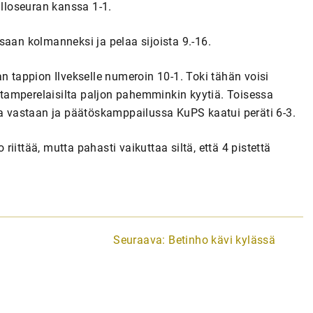
alloseuran kanssa 1-1.
ossaan kolmanneksi ja pelaa sijoista 9.-16.
tappion Ilvekselle numeroin 10-1. Toki tähän voisi
t tamperelaisilta paljon pahemminkin kyytiä. Toisessa
ta vastaan ja päätöskamppailussa KuPS kaatui peräti 6-3.
 riittää, mutta pahasti vaikuttaa siltä, että 4 pistettä
Seuraava:
Betinho kävi kylässä