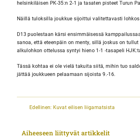
helsinkiläisen PK-35:n 2-1 ja tasaten pisteet Turun P
Näillä tuloksilla joukkue sijoittui valitettavasti lohk
D13 puolestaan kärsi ensimmäisessä kamppailussaan 
sanoa, että eteenpäin on menty, sillä joskus on tullu
alkulohkon ottelussa syntyi hieno 1-1 -tasapeli HJK:
Tässä kohtaa ei ole vielä takuita siitä, mihin tuo saldo
jättää joukkueen pelaamaan sijoista 9.-16.
A
Edellinen:
Kuvat eilisen liigamatsista
r
t
Aiheeseen liittyvät artikkelit
i