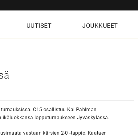
UUTISET
JOUKKUEET
sä
uturnauksissa. C15 osallistuu Kai Pahlman -
n ikäluokkansa lopputurnaukseen Jyväskylässä.
Uusimaata vastaan kärsien 2-0 -tappio, Kaataen