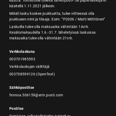
kautta. Toimistolle tulleita sähköposti- tai paperilaskuja ei
käsitellä 1.11.2021 jälkeen.
Mikäli lasku koskee joukkuetta, tulee viitteessä olla
joukkueen nimi ja tilaaja. Esim. ”P2006 / Matti Möttönen”
Laskuilla tulee olla maksuaika vähintään 14vrk.
Kesälomakaudella 1.6.-31.7. lähetetyissä laskuissa
maksuaika tulee olla vähintään 21vrk.
Verkkolaskuna
003701985593
Verkkolaskujen välittäjä
003708599126 (OpenText)
Sähköpostitse
fennoa.506159@erin.posti.com
Postitse
Seinäjoen Jalkapallokerho-juniorit ry