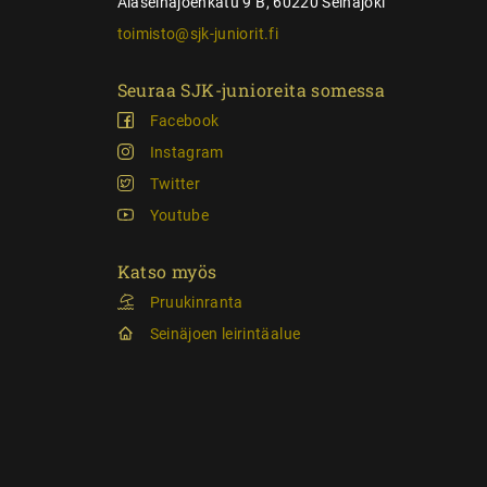
Alaseinäjoenkatu 9 B, 60220 Seinäjoki
toimisto@sjk-juniorit.fi
Seuraa SJK-junioreita somessa
Facebook
Instagram
Twitter
Youtube
Katso myös
Pruukinranta
Seinäjoen leirintäalue