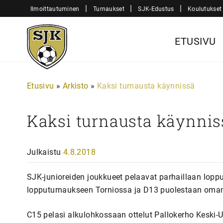
Siirry
|
|
|
Ilmoittautuminen
Turnaukset
SJK-Edustus
Koulutukset
sisältöön
Sjk-
ETUSIVU
Juniorit
Etusivu
»
Arkisto
»
Kaksi turnausta käynnissä
Kaksi turnausta käynnis
Julkaistu
4.8.2018
SJK-junioreiden joukkueet pelaavat parhaillaan lopp
lopputurnaukseen Torniossa ja D13 puolestaan oma
C15 pelasi alkulohkossaan ottelut Pallokerho Keski-