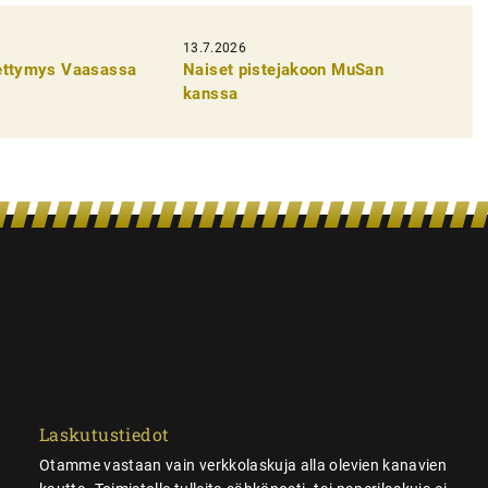
13.7.2026
pettymys Vaasassa
Naiset pistejakoon MuSan
kanssa
Laskutustiedot
Otamme vastaan vain verkkolaskuja alla olevien kanavien