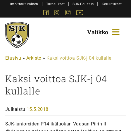
Siirry
|
|
|
Ilmoittautuminen
Turnaukset
SJK-Edustus
Koulutukset
sisältöön
Facebook
Instagram
Twitter
Youtube
Sjk-
Juniorit
Etusivu
»
Arkisto
»
Kaksi voittoa SJK-j 04 kullalle
Kaksi voittoa SJK-j 04
kullalle
Julkaistu
15.5.2018
SJK-junioreiden P14 ikäluokan Vaasan Piirin II