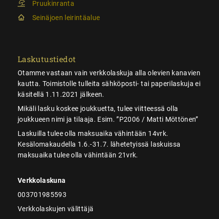
Pruukinranta
Seinäjoen leirintäalue
Laskutustiedot
Otamme vastaan vain verkkolaskuja alla olevien kanavien
kautta. Toimistolle tulleita sähköposti- tai paperilaskuja ei
käsitellä 1.11.2021 jälkeen.
Mikäli lasku koskee joukkuetta, tulee viitteessä olla
joukkueen nimi ja tilaaja. Esim. ”P2006 / Matti Möttönen”
Laskuilla tulee olla maksuaika vähintään 14vrk.
Kesälomakaudella 1.6.-31.7. lähetetyissä laskuissa
maksuaika tulee olla vähintään 21vrk.
Verkkolaskuna
003701985593
Verkkolaskujen välittäjä