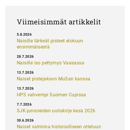
u
s
Viimeisimmät artikkelit
5.8.2026
Naisille tärkeät pisteet elokuun
ensimmäisestä
28.7.2026
Naisille iso pettymys Vaasassa
13.7.2026
Naiset pistejakoon MuSan kanssa
13.7.2026
HPS vahvempi Suomen Cupissa
7.7.2026
SJK-junioreiden uutiskirje kesä 2026
30.6.2026
Naiset valmiina historialliseen otteluun