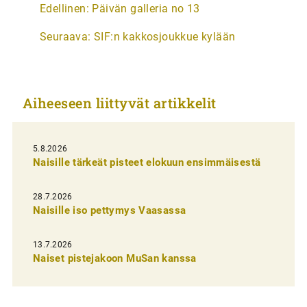
Edellinen:
Päivän galleria no 13
r
Seuraava:
SIF:n kakkosjoukkue kylään
t
i
k
Aiheeseen liittyvät artikkelit
k
e
l
5.8.2026
Naisille tärkeät pisteet elokuun ensimmäisestä
i
e
28.7.2026
n
Naisille iso pettymys Vaasassa
s
13.7.2026
e
Naiset pistejakoon MuSan kanssa
l
a