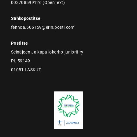
003708599126 (OpenText)
Sähköpostitse
fennoa.506159@erin.posti.com
Postitse
Seinäjoen Jalkapallokerho-juniorit ry
PL 59149
01051 LASKUT