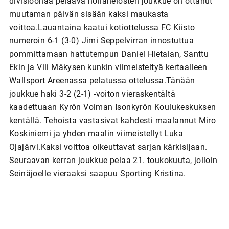
divisioonaa pelaava nollanelosten joukkue on ottanut
muutaman päivän sisään kaksi maukasta
voittoa.Lauantaina kaatui kotiottelussa FC Kiisto
numeroin 6-1 (3-0) Jimi Seppelvirran innostuttua
pommittamaan hattutempun Daniel Hietalan, Santtu
Ekin ja Vili Mäkysen kunkin viimeisteltyä kertaalleen
Wallsport Areenassa pelatussa ottelussa.Tänään
joukkue haki 3-2 (2-1) -voiton vieraskentältä
kaadettuaan Kyrön Voiman Isonkyrön Koulukeskuksen
kentällä. Tehoista vastasivat kahdesti maalannut Miro
Koskiniemi ja yhden maalin viimeistellyt Luka
Ojajärvi.Kaksi voittoa oikeuttavat sarjan kärkisijaan.
Seuraavan kerran joukkue pelaa 21. toukokuuta, jolloin
Seinäjoelle vieraaksi saapuu Sporting Kristina.
A