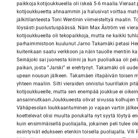
paikkoja kotijoukkueella oli iskeä 5-6 maalia.Vieraat 
kotijoukkueetta ahnaammin ja halusivat voittaa mat
jälkitilanteesta Toni Wentinin viimeisteltyä maalin. T
löysästi puolustuspäässä. Näin Max Åström vei viera
kotijoukkueella oli tekopaikkoja, mutta ne kaikki tuhl
parhaimmistoon kuulunut Jarno Takamäki petasi Henri
kuitenkaan saatu verkkoon ja näin tauolle mentiin ka
Seinäjoki sai juonesta kiinni ja kun puoliaikaa oli pe
paikan, josta ”Jarski” ei erehtynyt. Takamäki oli u
upean nousun jälkeen. Takamäen iltapäivän toisen maa
yhteen maaliin. Silti vieraiden onnistui tuurillakin pit
kotijoukkueelle, mutta sen enempää joukkue ei oikei
ansainnutkaan.Joukkueesta olivat sivussa kolhujen
Vähäpesolan loukkaantuminen jo vajaan vartin jälkeen
koettelevat olisi muulta porukalta nyt syytä löytyä 
kuin ensimmäisellä puoliajalla, jokainen peli tulee
esiintyivät edukseen etenkin toisella puoliajalla. Vil