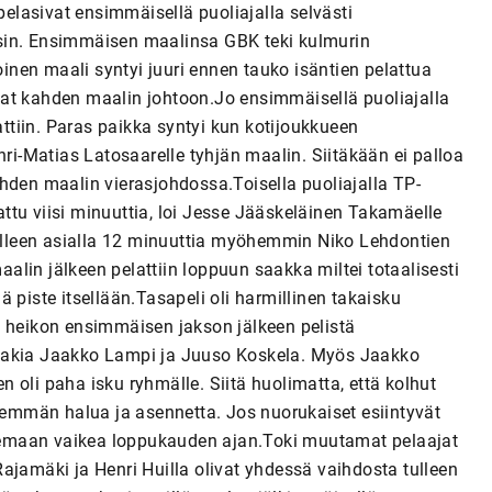
pelasivat ensimmäisellä puoliajalla selvästi
sin. Ensimmäisen maalinsa GBK teki kulmurin
oinen maali syntyi juuri ennen tauko isäntien pelattua
at kahden maalin johtoon.Jo ensimmäisellä puoliajalla
attiin. Paras paikka syntyi kun kotijoukkueen
-Matias Latosaarelle tyhjän maalin. Siitäkään ei palloa
hden maalin vierasjohdossa.Toisella puoliajalla TP-
lattu viisi minuuttia, loi Jesse Jääskeläinen Takamäelle
udelleen asialla 12 minuuttia myöhemmin Niko Lehdontien
lin jälkeen pelattiin loppuun saakka miltei totaalisesti
ää piste itsellään.Tasapeli oli harmillinen takaisku
n heikon ensimmäisen jakson jälkeen pelistä
 takia Jaakko Lampi ja Juuso Koskela. Myös Jaakko
 oli paha isku ryhmälle. Siitä huolimatta, että kolhut
enemmän halua ja asennetta. Jos nuorukaiset esiintyvät
 olemaan vaikea loppukauden ajan.Toki muutamat pelaajat
i Rajamäki ja Henri Huilla olivat yhdessä vaihdosta tulleen