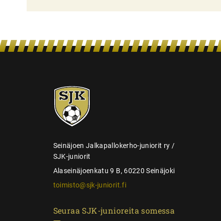
l
i
e
n
s
e
SJK-
l
juniorit
a
u
s
Seinäjoen Jalkapallokerho-juniorit ry /
SJK-juniorit
Alaseinäjoenkatu 9 B, 60220 Seinäjoki
toimisto@sjk-juniorit.fi
Seuraa SJK-junioreita somessa