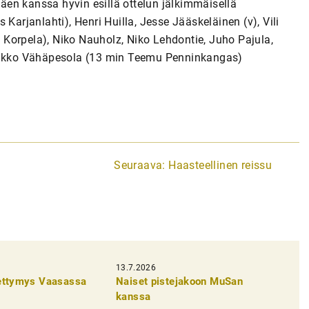
en kanssa hyvin esillä ottelun jälkimmäisellä
Karjanlahti), Henri Huilla, Jesse Jääskeläinen (v), Vili
Korpela), Niko Nauholz, Niko Lehdontie, Juho Pajula,
Jaakko Vähäpesola (13 min Teemu Penninkangas)
Seuraava:
Haasteellinen reissu
13.7.2026
pettymys Vaasassa
Naiset pistejakoon MuSan
kanssa