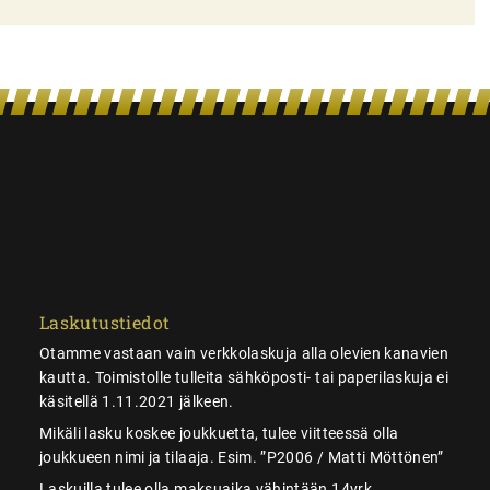
Laskutustiedot
Otamme vastaan vain verkkolaskuja alla olevien kanavien
kautta. Toimistolle tulleita sähköposti- tai paperilaskuja ei
käsitellä 1.11.2021 jälkeen.
Mikäli lasku koskee joukkuetta, tulee viitteessä olla
joukkueen nimi ja tilaaja. Esim. ”P2006 / Matti Möttönen”
Laskuilla tulee olla maksuaika vähintään 14vrk.