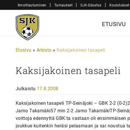
Siirry
|
|
|
Ilmoittautuminen
Turnaukset
SJK-Edustus
Koulutukset
sisältöön
Sjk-
ETUSIVU
Juniorit
Etusivu
»
Arkisto
»
Kaksijakoinen tasapeli
Kaksijakoinen tasapeli
Julkaistu
17.8.2008
Kaksijakoinen tasapeli TP-Seinäjoki – GBK 2-2 (0-2
Jarno Takamäki57 min 2-2 Jarno TakamäkiTP-Seinäjoen
voittoja edennyttä GBK:ta vastaan oli ensimmäisen pu
joukkue kuitenkin heräsi pelaamaan ja sai noustua tas