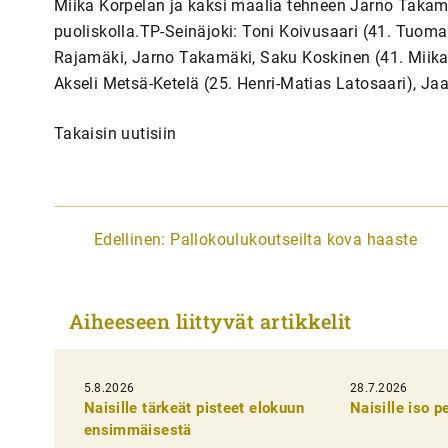
Miika Korpelan ja kaksi maalia tehneen Jarno Takamä
puoliskolla.TP-Seinäjoki: Toni Koivusaari (41. Tuomas 
Rajamäki, Jarno Takamäki, Saku Koskinen (41. Miika 
Akseli Metsä-Ketelä (25. Henri-Matias Latosaari), 
Takaisin uutisiin
A
Edellinen:
Pallokoulukoutseilta kova haaste
r
t
Aiheeseen liittyvät artikkelit
i
k
5.8.2026
k
28.7.2026
Naisille tärkeät pisteet elokuun
Naisille iso 
e
ensimmäisestä