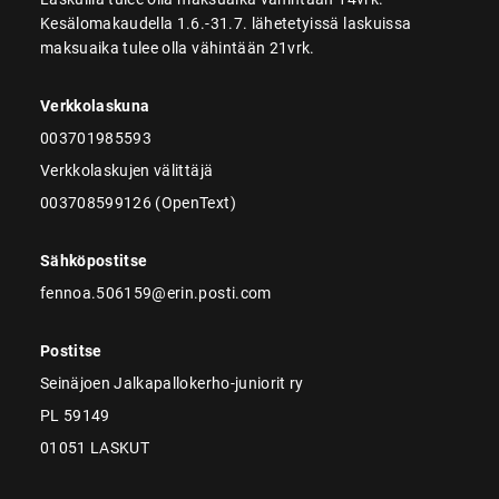
Kesälomakaudella 1.6.-31.7. lähetetyissä laskuissa
maksuaika tulee olla vähintään 21vrk.
Verkkolaskuna
003701985593
Verkkolaskujen välittäjä
003708599126 (OpenText)
Sähköpostitse
fennoa.506159@erin.posti.com
Postitse
Seinäjoen Jalkapallokerho-juniorit ry
PL 59149
01051 LASKUT