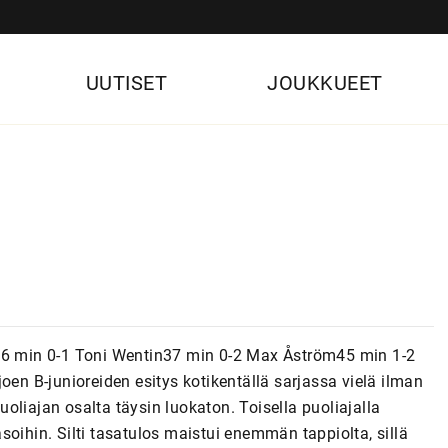
UUTISET
JOUKKUEET
)26 min 0-1 Toni Wentin37 min 0-2 Max Åström45 min 1-2
 B-junioreiden esitys kotikentällä sarjassa vielä ilman
oliajan osalta täysin luokaton. Toisella puoliajalla
oihin. Silti tasatulos maistui enemmän tappiolta, sillä