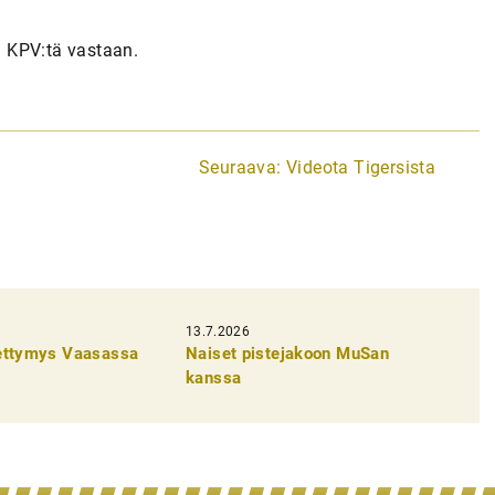
la KPV:tä vastaan.
Seuraava:
Videota Tigersista
13.7.2026
pettymys Vaasassa
Naiset pistejakoon MuSan
kanssa