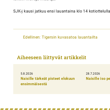
SJK-j kausi jatkuu ensi lauantaina klo 14 kotiottelul
A
Edellinen:
Tigersin kuvasatoa lauantailta
r
t
Aiheeseen liittyvät artikkelit
i
k
5.8.2026
k
28.7.2026
Naisille tärkeät pisteet elokuun
Naisille iso 
e
ensimmäisestä
l
i
e