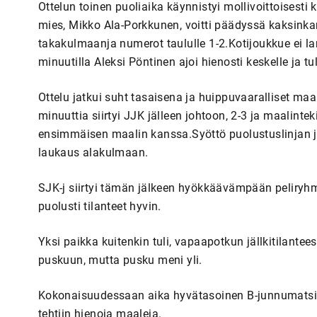
Ottelun toinen puoliaika käynnistyi mollivoittoisesti
mies, Mikko Ala-Porkkunen, voitti päädyssä kaksinka
takakulmaanja numerot taululle 1-2.Kotijoukkue ei l
minuutilla Aleksi Pöntinen ajoi hienosti keskelle ja t
Ottelu jatkui suht tasaisena ja huippuvaaralliset maa
minuuttia siirtyi JJK jälleen johtoon, 2-3 ja maalint
ensimmäisen maalin kanssa.Syöttö puolustuslinjan ja
laukaus alakulmaan.
SJK-j siirtyi tämän jälkeen hyökkäävämpään peliryhm
puolusti tilanteet hyvin.
Yksi paikka kuitenkin tuli, vapaapotkun jällkitilante
puskuun, mutta pusku meni yli.
Kokonaisuudessaan aika hyvätasoinen B-junnumatsi. P
tehtiin hienoja maaleja.