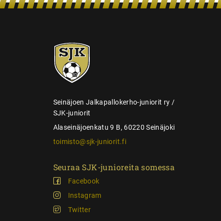
n
s
e
SJK-
l
juniorit
a
u
s
Seinäjoen Jalkapallokerho-juniorit ry /
SJK-juniorit
Alaseinäjoenkatu 9 B, 60220 Seinäjoki
toimisto@sjk-juniorit.fi
Seuraa SJK-junioreita somessa
Facebook
Instagram
Twitter