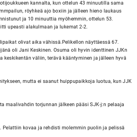
 kotijoukkueen kannalta, kun ottelun 43 minuutilla sama
mmpailun, röyhkeä ajo boxiin ja jälleen hieno laukaus
annistunut ja 10 minuuttia myöhemmin, ottelun 53.
ulitti upeasti alakulmaan ja lukemat 2-2.
lipaikat olivat aika vähissä.Pelikellon näyttäessä 67.
ekijänä oli Jani Keskinen. Osuma oli hyvin identtinen JJKn
 keskikentän väliin, terävä kääntyminen ja jälleen hyvä
itykseen, mutta ei saanut huippupaikkoja luotua, kun JJK
esta maalivahdin torjunnan jälkeen pääsi SJK-j:n pelaaja
elattiin kovaa ja rehdisti molemmin puolin ja pelissä