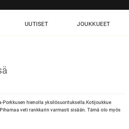
UUTISET
JOUKKUEET
sä
la-Porkkusen hienolla yksilösuorituksella.Kotijoukkue
rik Pihamaa veti rankkarin varmasti sisään. Tämä olo myös