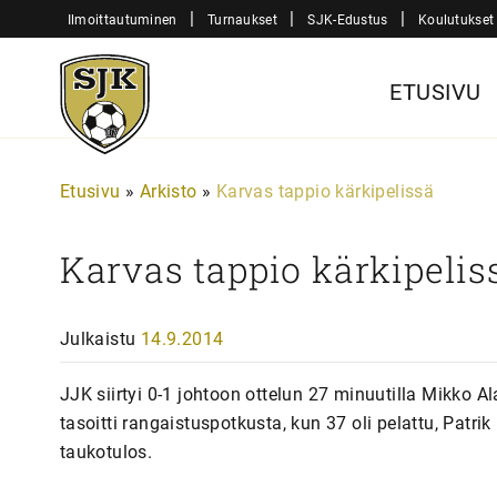
Siirry
|
|
|
Ilmoittautuminen
Turnaukset
SJK-Edustus
Koulutukset
sisältöön
Sjk-
ETUSIVU
Juniorit
Etusivu
»
Arkisto
»
Karvas tappio kärkipelissä
Karvas tappio kärkipelis
Julkaistu
14.9.2014
JJK siirtyi 0-1 johtoon ottelun 27 minuutilla Mikko A
tasoitti rangaistuspotkusta, kun 37 oli pelattu, Pat
taukotulos.