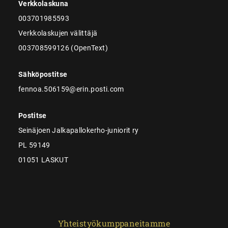
Verkkolaskuna
003701985593
Verkkolaskujen välittäjä
003708599126 (OpenText)
Sähköpostitse
fennoa.506159@erin.posti.com
Postitse
Seinäjoen Jalkapallokerho-juniorit ry
PL 59149
01051 LASKUT
Yhteistyökumppaneitamme