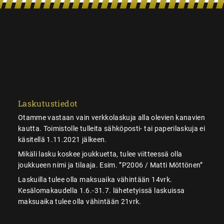
Laskutustiedot
Otamme vastaan vain verkkolaskuja alla olevien kanavien
kautta. Toimistolle tulleita sähköposti- tai paperilaskuja ei
käsitellä 1.11.2021 jälkeen.
Mikäli lasku koskee joukkuetta, tulee viitteessä olla
joukkueen nimi ja tilaaja. Esim. ”P2006 / Matti Möttönen”
Laskuilla tulee olla maksuaika vähintään 14vrk.
Kesälomakaudella 1.6.-31.7. lähetetyissä laskuissa
maksuaika tulee olla vähintään 21vrk.