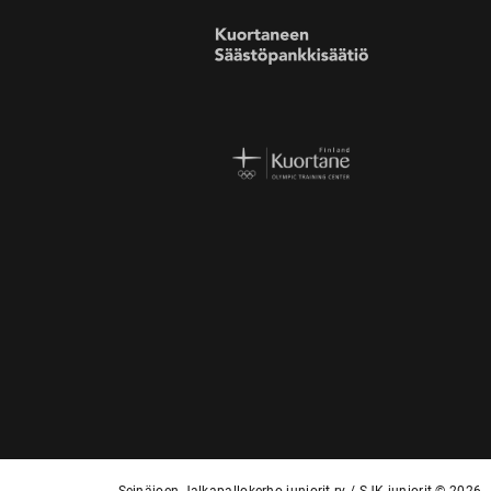
Seinäjoen Jalkapallokerho-juniorit ry / SJK-juniorit © 2026