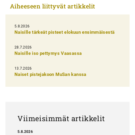
Aiheeseen liittyvät artikkelit
k
e
l
5.8.2026
Naisille tärkeät pisteet elokuun ensimmäisestä
i
e
28.7.2026
n
Naisille iso pettymys Vaasassa
s
13.7.2026
e
Naiset pistejakoon MuSan kanssa
l
a
u
s
Viimeisimmät artikkelit
5.8.2026