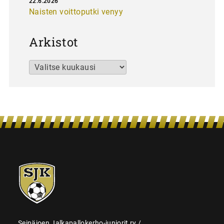
22.6.2026
Naisten voittoputki venyy
Arkistot
Arkistot
SJK-
juniorit
Seinäjoen Jalkapallokerho-juniorit ry /