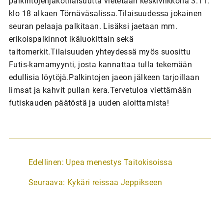
palkintojenjakotilaisuutta vietetään keskiviikkona 3.11.
klo 18 alkaen Törnäväsalissa.Tilaisuudessa jokainen
seuran pelaaja palkitaan. Lisäksi jaetaan mm.
erikoispalkinnot ikäluokittain sekä
taitomerkit.Tilaisuuden yhteydessä myös suosittu
Futis-kamamyynti, josta kannattaa tulla tekemään
edullisia löytöjä.Palkintojen jaeon jälkeen tarjoillaan
limsat ja kahvit pullan kera.Tervetuloa viettämään
futiskauden päätöstä ja uuden aloittamista!
A
Edellinen:
Upea menestys Taitokisoissa
r
Seuraava:
Kykäri reissaa Jeppikseen
t
i
k