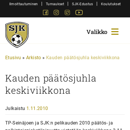
Siirry
|
|
|
Ilmoittautuminen
Turnaukset
SJK-Edustus
Koulutukset
sisältöön
Facebook
Instagram
Twitter
Youtube
Sjk-
Juniorit
Etusivu
»
Arkisto
»
Kauden päätösjuhla keskiviikkona
Kauden päätösjuhla
keskiviikkona
Julkaistu
1.11.2010
TP-Seinäjoen ja SJK:n pelikauden 2010 päätös- ja