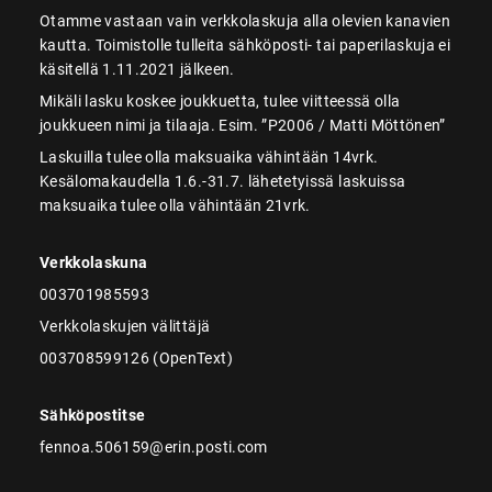
Otamme vastaan vain verkkolaskuja alla olevien kanavien
kautta. Toimistolle tulleita sähköposti- tai paperilaskuja ei
käsitellä 1.11.2021 jälkeen.
Mikäli lasku koskee joukkuetta, tulee viitteessä olla
joukkueen nimi ja tilaaja. Esim. ”P2006 / Matti Möttönen”
Laskuilla tulee olla maksuaika vähintään 14vrk.
Kesälomakaudella 1.6.-31.7. lähetetyissä laskuissa
maksuaika tulee olla vähintään 21vrk.
Verkkolaskuna
003701985593
Verkkolaskujen välittäjä
003708599126 (OpenText)
Sähköpostitse
fennoa.506159@erin.posti.com