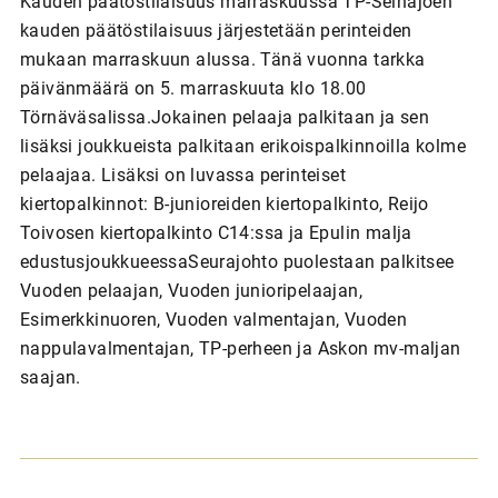
Kauden päätöstilaisuus marraskuussa TP-Seinäjoen
kauden päätöstilaisuus järjestetään perinteiden
mukaan marraskuun alussa. Tänä vuonna tarkka
päivänmäärä on 5. marraskuuta klo 18.00
Törnäväsalissa.Jokainen pelaaja palkitaan ja sen
lisäksi joukkueista palkitaan erikoispalkinnoilla kolme
pelaajaa. Lisäksi on luvassa perinteiset
kiertopalkinnot: B-junioreiden kiertopalkinto, Reijo
Toivosen kiertopalkinto C14:ssa ja Epulin malja
edustusjoukkueessaSeurajohto puolestaan palkitsee
Vuoden pelaajan, Vuoden junioripelaajan,
Esimerkkinuoren, Vuoden valmentajan, Vuoden
nappulavalmentajan, TP-perheen ja Askon mv-maljan
saajan.
A