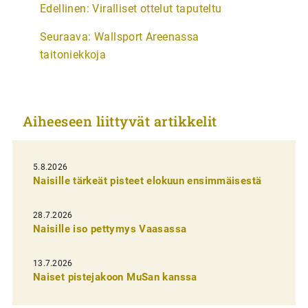
Edellinen:
Viralliset ottelut taputeltu
r
Seuraava:
Wallsport Areenassa
t
taitoniekkoja
i
k
k
Aiheeseen liittyvät artikkelit
e
l
i
5.8.2026
Naisille tärkeät pisteet elokuun ensimmäisestä
e
n
28.7.2026
Naisille iso pettymys Vaasassa
s
e
13.7.2026
l
Naiset pistejakoon MuSan kanssa
a