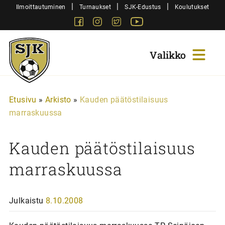
Siirry
|
|
|
Ilmoittautuminen
Turnaukset
SJK-Edustus
Koulutukset
sisältöön
Facebook
Instagram
Twitter
Youtube
Sjk-
Juniorit
Etusivu
»
Arkisto
»
Kauden päätöstilaisuus
marraskuussa
Kauden päätöstilaisuus
marraskuussa
Julkaistu
8.10.2008