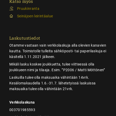
Katso myös
Pruukinranta
Seinäjoen leirintäalue
Laskutustiedot
Otamme vastaan vain verkkolaskuja alla olevien kanavien
kautta. Toimistolle tulleita sähköposti- tai paperilaskuja ei
käsitellä 1.11.2021 jälkeen.
Mikäli lasku koskee joukkuetta, tulee viitteessä olla
joukkueen nimi ja tilaaja. Esim. ”P2006 / Matti Möttönen”
Laskuilla tulee olla maksuaika vähintään 14vrk.
Kesälomakaudella 1.6.-31.7. lähetetyissä laskuissa
maksuaika tulee olla vähintään 21vrk.
Verkkolaskuna
003701985593