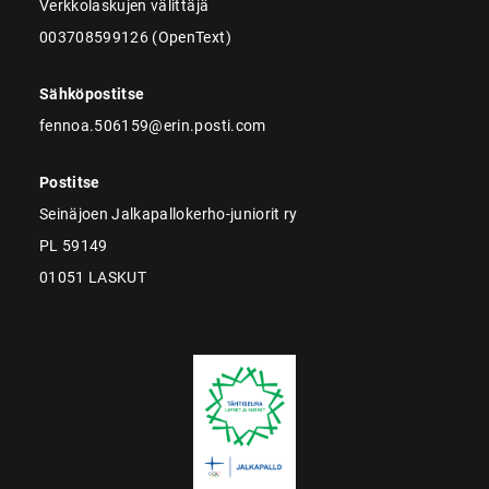
Verkkolaskujen välittäjä
003708599126 (OpenText)
Sähköpostitse
fennoa.506159@erin.posti.com
Postitse
Seinäjoen Jalkapallokerho-juniorit ry
PL 59149
01051 LASKUT