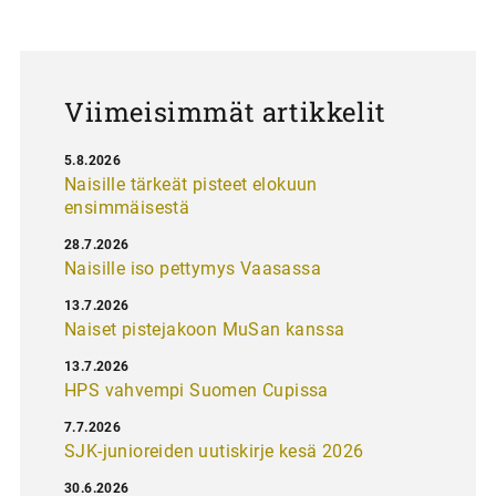
u
s
Viimeisimmät artikkelit
5.8.2026
Naisille tärkeät pisteet elokuun
ensimmäisestä
28.7.2026
Naisille iso pettymys Vaasassa
13.7.2026
Naiset pistejakoon MuSan kanssa
13.7.2026
HPS vahvempi Suomen Cupissa
7.7.2026
SJK-junioreiden uutiskirje kesä 2026
30.6.2026