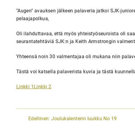
"Augen" avauksen jälkeen palaveria jatkoi SJK-juniore
pelaajapolkua,
Oli ilahduttavaa, että myös yhteistyöseuroista oli saa
seurantatehtäviä SJK:n ja Keith Armstrongin valme
Yhteensä noin 30 valmentajaa oli mukana niin palave
Tästä voi katsella palaverista kuvia ja tästä kuunne
Linkki 1
Linkki 2
A
Edellinen:
Joulukalenterin luukku No 19
r