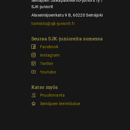
Seinäjoen Jalkapallokerho-juniorit ry /
SJK-juniorit
Alaseinäjoenkatu 9 B, 60220 Seinäjoki
toimisto@sjk-juniorit.fi
Seuraa SJK-junioreita somessa
Facebook
Instagram
Twitter
Youtube
Katso myös
Pruukinranta
Seinäjoen leirintäalue