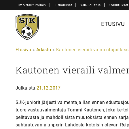
Siirry
|
|
|
Ilmoittautuminen
Turnaukset
SJK-Edustus
Koulutukset
sisältöön
Sjk-
ETUSIVU
Juniorit
Etusivu
»
Arkisto
»
Kautonen vieraili valmentajaillas
Kautonen vieraili valmen
Julkaistu
21.12.2017
SJK-juniorit järjesti valmentajaillan ennen edustusjou
tuore vastuuvalmentaja Tommi Kautonen, joka kertoi
pelitavasta ja mahdollisista muutoksista ennen sarj
suhtautuvan alunperin Lahdesta kotoisin olevan Reip