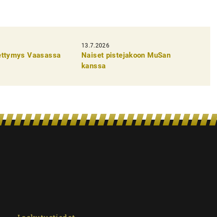
13.7.2026
pettymys Vaasassa
Naiset pistejakoon MuSan
kanssa