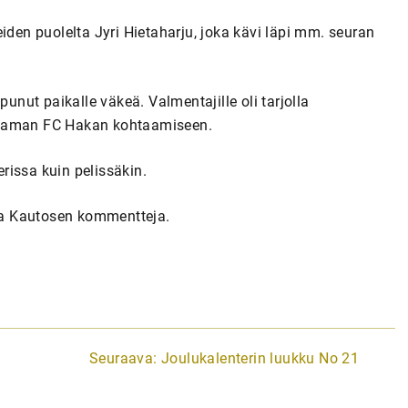
iden puolelta Jyri Hietaharju, joka kävi läpi mm. seuran
punut paikalle väkeä. Valmentajille oli tarjolla
ntaman FC Hakan kohtaamiseen.
rissa kuin pelissäkin.
lla Kautosen kommentteja.
Seuraava:
Joulukalenterin luukku No 21