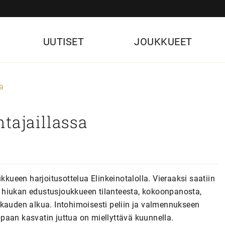
UUTISET
JOUKKUEET
sa
tajaillassa
kkueen harjoitusottelua Elinkeinotalolla. Vieraaksi saatiin
 hiukan edustusjoukkueen tilanteesta, kokoonpanosta,
akauden alkua. Intohimoisesti peliin ja valmennukseen
paan kasvatin juttua on miellyttävä kuunnella.