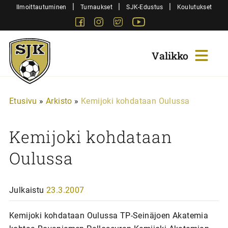
Siirry
|
|
|
Ilmoittautuminen
Turnaukset
SJK-Edustus
Koulutukset
sisältöön
Facebook
Instagram
Twitter
Youtube
Sjk-
Juniorit
Etusivu
»
Arkisto
»
Kemijoki kohdataan Oulussa
Kemijoki kohdataan
Oulussa
Julkaistu
23.3.2007
Kemijoki kohdataan Oulussa TP-Seinäjoen Akatemia