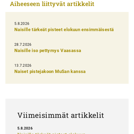
Aiheeseen liittyvät artikkelit
k
e
l
5.8.2026
Naisille tärkeät pisteet elokuun ensimmäisestä
i
e
28.7.2026
n
Naisille iso pettymys Vaasassa
s
13.7.2026
e
Naiset pistejakoon MuSan kanssa
l
a
u
s
Viimeisimmät artikkelit
5.8.2026