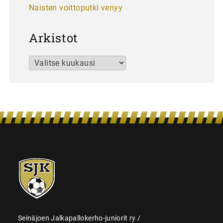
Naisten voittoputki venyy
Arkistot
Arkistot
SJK-
juniorit
Seinäjoen Jalkapallokerho-juniorit ry /