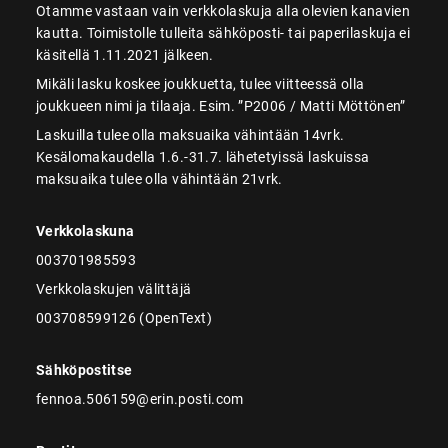
Otamme vastaan vain verkkolaskuja alla olevien kanavien
kautta. Toimistolle tulleita sähköposti- tai paperilaskuja ei
käsitellä 1.11.2021 jälkeen.
Mikäli lasku koskee joukkuetta, tulee viitteessä olla
joukkueen nimi ja tilaaja. Esim. ”P2006 / Matti Möttönen”
Laskuilla tulee olla maksuaika vähintään 14vrk.
Kesälomakaudella 1.6.-31.7. lähetetyissä laskuissa
maksuaika tulee olla vähintään 21vrk.
Verkkolaskuna
003701985593
Verkkolaskujen välittäjä
003708599126 (OpenText)
Sähköpostitse
fennoa.506159@erin.posti.com