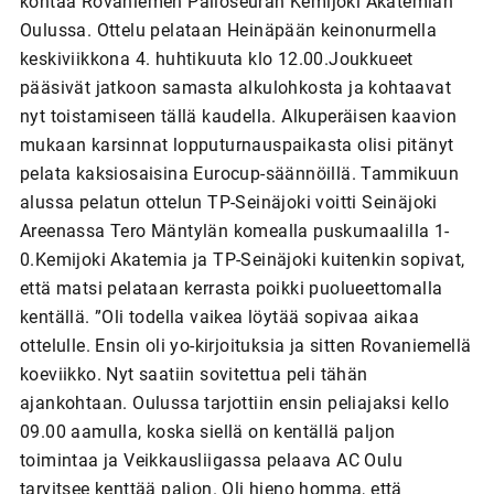
kohtaa Rovaniemen Palloseuran Kemijoki Akatemian
Oulussa. Ottelu pelataan Heinäpään keinonurmella
keskiviikkona 4. huhtikuuta klo 12.00.Joukkueet
pääsivät jatkoon samasta alkulohkosta ja kohtaavat
nyt toistamiseen tällä kaudella. Alkuperäisen kaavion
mukaan karsinnat lopputurnauspaikasta olisi pitänyt
pelata kaksiosaisina Eurocup-säännöillä. Tammikuun
alussa pelatun ottelun TP-Seinäjoki voitti Seinäjoki
Areenassa Tero Mäntylän komealla puskumaalilla 1-
0.Kemijoki Akatemia ja TP-Seinäjoki kuitenkin sopivat,
että matsi pelataan kerrasta poikki puolueettomalla
kentällä. ”Oli todella vaikea löytää sopivaa aikaa
ottelulle. Ensin oli yo-kirjoituksia ja sitten Rovaniemellä
koeviikko. Nyt saatiin sovitettua peli tähän
ajankohtaan. Oulussa tarjottiin ensin peliajaksi kello
09.00 aamulla, koska siellä on kentällä paljon
toimintaa ja Veikkausliigassa pelaava AC Oulu
tarvitsee kenttää paljon. Oli hieno homma, että