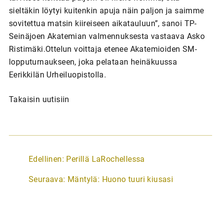
sieltäkin löytyi kuitenkin apuja näin paljon ja saimme
sovitettua matsin kiireiseen aikatauluun”, sanoi TP-
Seinäjoen Akatemian valmennuksesta vastaava Asko
Ristimäki.Ottelun voittaja etenee Akatemioiden SM-
lopputurnaukseen, joka pelataan heinäkuussa
Eerikkilän Urheiluopistolla.
Takaisin uutisiin
A
Edellinen:
Perillä LaRochellessa
r
Seuraava:
Mäntylä: Huono tuuri kiusasi
t
i
k