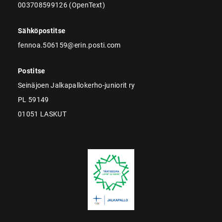
003708599126 (OpenText)
Sähköpostitse
fennoa.506159@erin.posti.com
Postitse
Seinäjoen Jalkapallokerho-juniorit ry
PL 59149
01051 LASKUT