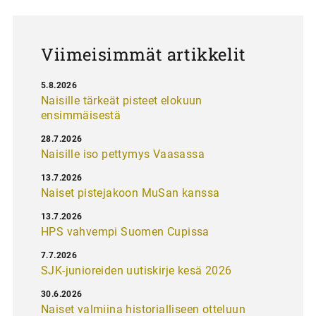
u
s
Viimeisimmät artikkelit
5.8.2026
Naisille tärkeät pisteet elokuun
ensimmäisestä
28.7.2026
Naisille iso pettymys Vaasassa
13.7.2026
Naiset pistejakoon MuSan kanssa
13.7.2026
HPS vahvempi Suomen Cupissa
7.7.2026
SJK-junioreiden uutiskirje kesä 2026
30.6.2026
Naiset valmiina historialliseen otteluun