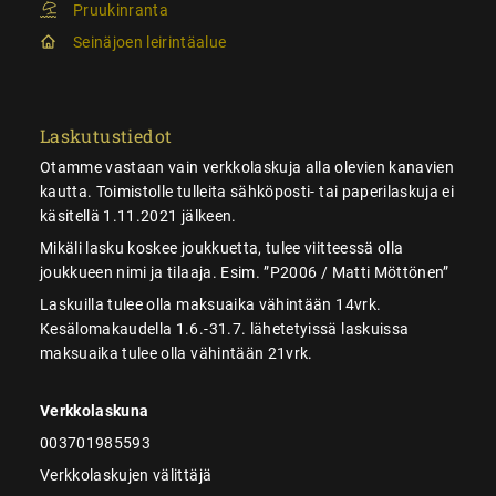
Pruukinranta
Seinäjoen leirintäalue
Laskutustiedot
Otamme vastaan vain verkkolaskuja alla olevien kanavien
kautta. Toimistolle tulleita sähköposti- tai paperilaskuja ei
käsitellä 1.11.2021 jälkeen.
Mikäli lasku koskee joukkuetta, tulee viitteessä olla
joukkueen nimi ja tilaaja. Esim. ”P2006 / Matti Möttönen”
Laskuilla tulee olla maksuaika vähintään 14vrk.
Kesälomakaudella 1.6.-31.7. lähetetyissä laskuissa
maksuaika tulee olla vähintään 21vrk.
Verkkolaskuna
003701985593
Verkkolaskujen välittäjä