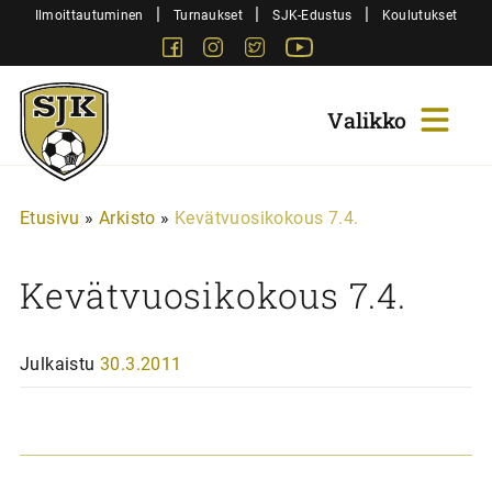
Siirry
|
|
|
Ilmoittautuminen
Turnaukset
SJK-Edustus
Koulutukset
sisältöön
Facebook
Instagram
Twitter
Youtube
Sjk-
Juniorit
Etusivu
»
Arkisto
»
Kevätvuosikokous 7.4.
Kevätvuosikokous 7.4.
Julkaistu
30.3.2011