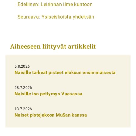
A
Edellinen:
Leirinnän ilme kuntoon
r
Seuraava:
Ysiseiskoista yhdeksän
t
i
k
Aiheeseen liittyvät artikkelit
k
e
l
5.8.2026
Naisille tärkeät pisteet elokuun ensimmäisestä
i
e
28.7.2026
n
Naisille iso pettymys Vaasassa
s
13.7.2026
e
Naiset pistejakoon MuSan kanssa
l
a