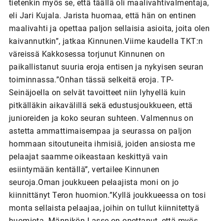
tietenkin myös se, että täällä oli maalivahtivalmentaja,
eli Jari Kujala. Jarista huomaa, että hän on entinen
maalivahti ja opettaa paljon sellaisia asioita, joita olen
kaivannutkin”, jatkaa Kinnunen.Viime kaudella TKT:n
väreissä Kakkosessa torjunut Kinnunen on
paikallistanut suuria eroja entisen ja nykyisen seuran
toiminnassa.”Onhan tässä selkeitä eroja. TP-
Seinäjoella on selvät tavoitteet niin lyhyellä kuin
pitkälläkin aikavälillä sekä edustusjoukkueen, että
junioreiden ja koko seuran suhteen. Valmennus on
astetta ammattimaisempaa ja seurassa on paljon
hommaan sitoutuneita ihmisiä, joiden ansiosta me
pelaajat saamme oikeastaan keskittyä vain
esiintymään kentällä”, vertailee Kinnunen
seuroja.Oman joukkueen pelaajista moni on jo
kiinnittänyt Teron huomion.”Kyllä joukkueessa on tosi
monta sellaista pelaajaa, joihin on tullut kiinnitettyä
huomiota. Männikön Lasse on opettanut, että myös