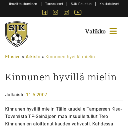
Siirry
|
|
|
Ilmoittautuminen
Turnaukset
SJK-Edustus
Koulutukset
sisältöön
Facebook
Instagram
Twitter
Youtube
Sjk-
Juniorit
Etusivu
»
Arkisto
»
Kinnunen hyvillä mielin
Kinnunen hyvillä mielin
Julkaistu
11.5.2007
Kinnunen hyvillä mielin Tälle kaudelle Tampereen Kisa-
Tovereista TP-Seinäjoen maalinsuulle tullut Tero
Kinnunen on aloittanut kauden vahvasti. Kahdessa