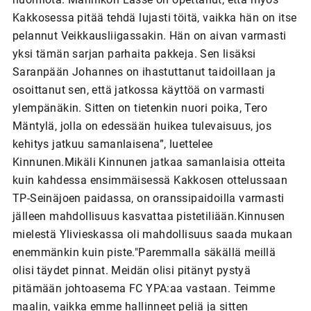
Kakkosessa pitää tehdä lujasti töitä, vaikka hän on itse
pelannut Veikkausliigassakin. Hän on aivan varmasti
yksi tämän sarjan parhaita pakkeja. Sen lisäksi
Saranpään Johannes on ihastuttanut taidoillaan ja
osoittanut sen, että jatkossa käyttöä on varmasti
ylempänäkin. Sitten on tietenkin nuori poika, Tero
Mäntylä, jolla on edessään huikea tulevaisuus, jos
kehitys jatkuu samanlaisena”, luettelee
Kinnunen.Mikäli Kinnunen jatkaa samanlaisia otteita
kuin kahdessa ensimmäisessä Kakkosen ottelussaan
TP-Seinäjoen paidassa, on oranssipaidoilla varmasti
jälleen mahdollisuus kasvattaa pistetiliään.Kinnusen
mielestä Ylivieskassa oli mahdollisuus saada mukaan
enemmänkin kuin piste."Paremmalla säkällä meillä
olisi täydet pinnat. Meidän olisi pitänyt pystyä
pitämään johtoasema FC YPA:aa vastaan. Teimme
maalin, vaikka emme hallinneet peliä ja sitten