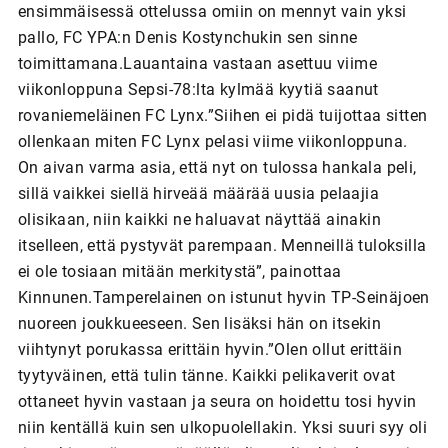
ensimmäisessä ottelussa omiin on mennyt vain yksi
pallo, FC YPA:n Denis Kostynchukin sen sinne
toimittamana.Lauantaina vastaan asettuu viime
viikonloppuna Sepsi-78:lta kylmää kyytiä saanut
rovaniemeläinen FC Lynx.”Siihen ei pidä tuijottaa sitten
ollenkaan miten FC Lynx pelasi viime viikonloppuna.
On aivan varma asia, että nyt on tulossa hankala peli,
sillä vaikkei siellä hirveää määrää uusia pelaajia
olisikaan, niin kaikki ne haluavat näyttää ainakin
itselleen, että pystyvät parempaan. Menneillä tuloksilla
ei ole tosiaan mitään merkitystä”, painottaa
Kinnunen.Tamperelainen on istunut hyvin TP-Seinäjoen
nuoreen joukkueeseen. Sen lisäksi hän on itsekin
viihtynyt porukassa erittäin hyvin.”Olen ollut erittäin
tyytyväinen, että tulin tänne. Kaikki pelikaverit ovat
ottaneet hyvin vastaan ja seura on hoidettu tosi hyvin
niin kentällä kuin sen ulkopuolellakin. Yksi suuri syy oli