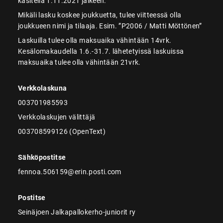
käsitellä 1.11.2021 jälkeen.
Mikäli lasku koskee joukkuetta, tulee viitteessä olla
joukkueen nimi ja tilaaja. Esim. ”P2006 / Matti Möttönen”
Laskuilla tulee olla maksuaika vähintään 14vrk.
Kesälomakaudella 1.6.-31.7. lähetetyissä laskuissa
maksuaika tulee olla vähintään 21vrk.
Verkkolaskuna
003701985593
Verkkolaskujen välittäjä
003708599126 (OpenText)
Sähköpostitse
fennoa.506159@erin.posti.com
Postitse
Seinäjoen Jalkapallokerho-juniorit ry