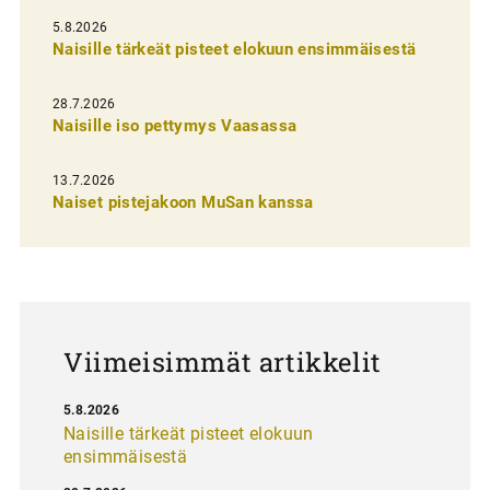
l
5.8.2026
Naisille tärkeät pisteet elokuun ensimmäisestä
i
e
28.7.2026
n
Naisille iso pettymys Vaasassa
s
13.7.2026
e
Naiset pistejakoon MuSan kanssa
l
a
u
s
Viimeisimmät artikkelit
5.8.2026
Naisille tärkeät pisteet elokuun
ensimmäisestä