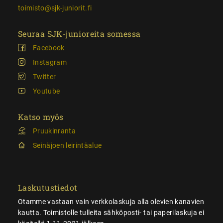
toimisto@sjk-juniorit.fi
Seuraa SJK-junioreita somessa
Facebook
Instagram
Twitter
Youtube
Katso myös
Pruukinranta
Seinäjoen leirintäalue
Laskutustiedot
Otamme vastaan vain verkkolaskuja alla olevien kanavien
kautta. Toimistolle tulleita sähköposti- tai paperilaskuja ei