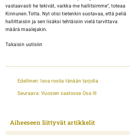
vastaavasti he tekivät, vaikka me hallitsimme", toteaa
Kinnunen.Totta. Nyt olisi tietenkin suotavaa, että peliä
hallittaisiin ja sen lisäksi tehtäisiin vielä tarvittava
määrä maalejakin.
Takaisin uutisiin
A
Edellinen:
Isoa roolia tänään tarjolla
r
Seuraava:
Vuosien saatossa Osa III
t
i
k
Aiheeseen liittyvät artikkelit
k
e