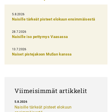
e
l
5.8.2026
Naisille tärkeät pisteet elokuun ensimmäisestä
i
e
28.7.2026
n
Naisille iso pettymys Vaasassa
s
13.7.2026
e
Naiset pistejakoon MuSan kanssa
l
a
u
s
Viimeisimmät artikkelit
5.8.2026
Naisille tärkeät pisteet elokuun