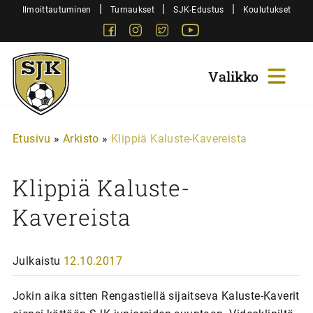
Siirry
|
|
|
Ilmoittautuminen
Turnaukset
SJK-Edustus
Koulutukset
sisältöön
Facebook
Instagram
Twitter
Youtube
Sjk-
Juniorit
Etusivu
»
Arkisto
»
Klippiä Kaluste-Kavereista
Klippiä Kaluste-
Kavereista
Julkaistu
12.10.2017
Jokin aika sitten Rengastiellä sijaitseva Kaluste-Kaverit