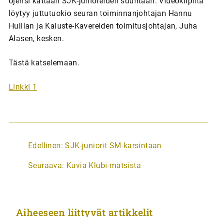
ojensi kättään SJK-junioreiden suuntaan. Videoklipiltä
löytyy juttutuokio seuran toiminnanjohtajan Hannu
Huillan ja Kaluste-Kavereiden toimitusjohtajan, Juha
Alasen, kesken.
Tästä katselemaan.
Linkki 1
A
Edellinen:
SJK-juniorit SM-karsintaan
r
Seuraava:
Kuvia Klubi-matsista
t
i
k
Aiheeseen liittyvät artikkelit
k