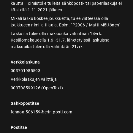
kautta. Toimistolle tulleita sähköposti- tai paperilaskuja ei
käsitellä 1.11.2021 jälkeen.
Mikäli lasku koskee joukkuetta, tulee viitteessä olla
joukkueen nimi ja tilaaja. Esim. ”P2006 / Matti Möttönen”
Laskuilla tulee olla maksuaika vähintään 14vrk.
Kesälomakaudella 1.6.-31.7. lähetetyissä laskuissa
maksuaika tulee olla vähintään 21vrk.
Verkkolaskuna
003701985593
Verkkolaskujen välittäjä
003708599126 (OpenText)
Sähköpostitse
fennoa.506159@erin.posti.com
Postitse