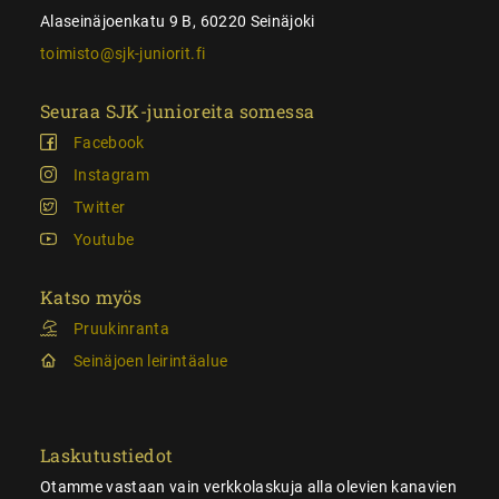
Alaseinäjoenkatu 9 B, 60220 Seinäjoki
toimisto@sjk-juniorit.fi
Seuraa SJK-junioreita somessa
Facebook
Instagram
Twitter
Youtube
Katso myös
Pruukinranta
Seinäjoen leirintäalue
Laskutustiedot
Otamme vastaan vain verkkolaskuja alla olevien kanavien