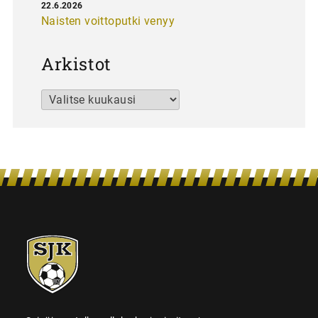
22.6.2026
Naisten voittoputki venyy
Arkistot
Arkistot
SJK-
juniorit