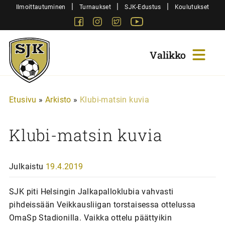
Siirry
|
|
|
Ilmoittautuminen
Turnaukset
SJK-Edustus
Koulutukset
sisältöön
Facebook
Instagram
Twitter
Youtube
Sjk-
Juniorit
Etusivu
»
Arkisto
»
Klubi-matsin kuvia
Klubi-matsin kuvia
Julkaistu
19.4.2019
SJK piti Helsingin Jalkapalloklubia vahvasti
pihdeissään Veikkausliigan torstaisessa ottelussa
OmaSp Stadionilla. Vaikka ottelu päättyikin