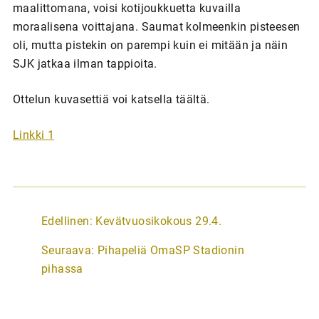
maalittomana, voisi kotijoukkuetta kuvailla
moraalisena voittajana. Saumat kolmeenkin pisteesen
oli, mutta pistekin on parempi kuin ei mitään ja näin
SJK jatkaa ilman tappioita.
Ottelun kuvasettiä voi katsella täältä.
Linkki 1
A
Edellinen:
Kevätvuosikokous 29.4.
r
Seuraava:
Pihapeliä OmaSP Stadionin
t
pihassa
i
k