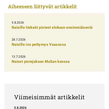
k
Aiheeseen liittyvät artikkelit
e
l
i
5.8.2026
Naisille tärkeät pisteet elokuun ensimmäisestä
e
n
28.7.2026
Naisille iso pettymys Vaasassa
s
e
13.7.2026
l
Naiset pistejakoon MuSan kanssa
a
u
s
Viimeisimmät artikkelit
5.8.2026