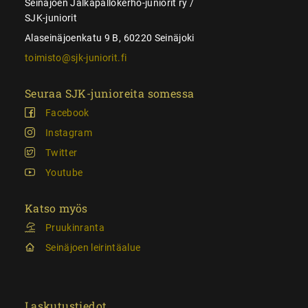
Seinäjoen Jalkapallokerho-juniorit ry /
SJK-juniorit
Alaseinäjoenkatu 9 B, 60220 Seinäjoki
toimisto@sjk-juniorit.fi
Seuraa SJK-junioreita somessa
Facebook
Instagram
Twitter
Youtube
Katso myös
Pruukinranta
Seinäjoen leirintäalue
Laskutustiedot