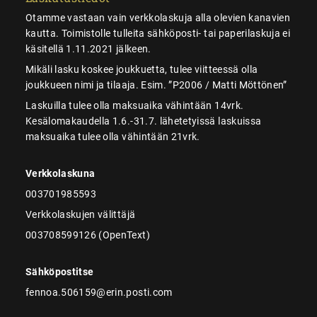
Otamme vastaan vain verkkolaskuja alla olevien kanavien
kautta. Toimistolle tulleita sähköposti- tai paperilaskuja ei
käsitellä 1.11.2021 jälkeen.
Mikäli lasku koskee joukkuetta, tulee viitteessä olla
joukkueen nimi ja tilaaja. Esim. ”P2006 / Matti Möttönen”
Laskuilla tulee olla maksuaika vähintään 14vrk.
Kesälomakaudella 1.6.-31.7. lähetetyissä laskuissa
maksuaika tulee olla vähintään 21vrk.
Verkkolaskuna
003701985593
Verkkolaskujen välittäjä
003708599126 (OpenText)
Sähköpostitse
fennoa.506159@erin.posti.com