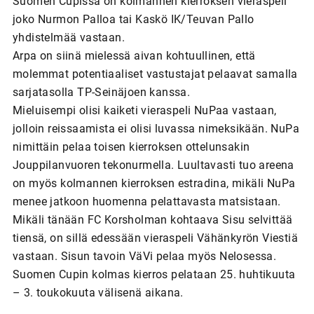
Suomen Cupissa on kolmannen kierroksen vieraspeli
joko Nurmon Palloa tai Kaskö IK/Teuvan Pallo
yhdistelmää vastaan.
Arpa on siinä mielessä aivan kohtuullinen, että
molemmat potentiaaliset vastustajat pelaavat samalla
sarjatasolla TP-Seinäjoen kanssa.
Mieluisempi olisi kaiketi vieraspeli NuPaa vastaan,
jolloin reissaamista ei olisi luvassa nimeksikään. NuPa
nimittäin pelaa toisen kierroksen ottelunsakin
Jouppilanvuoren tekonurmella. Luultavasti tuo areena
on myös kolmannen kierroksen estradina, mikäli NuPa
menee jatkoon huomenna pelattavasta matsistaan.
Mikäli tänään FC Korsholman kohtaava Sisu selvittää
tiensä, on sillä edessään vieraspeli Vähänkyrön Viestiä
vastaan. Sisun tavoin VäVi pelaa myös Nelosessa.
Suomen Cupin kolmas kierros pelataan 25. huhtikuuta
– 3. toukokuuta välisenä aikana.