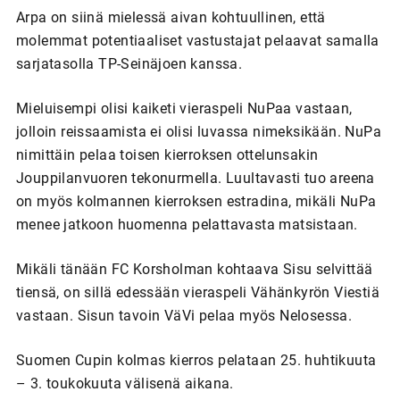
Arpa on siinä mielessä aivan kohtuullinen, että
molemmat potentiaaliset vastustajat pelaavat samalla
sarjatasolla TP-Seinäjoen kanssa.
Mieluisempi olisi kaiketi vieraspeli NuPaa vastaan,
jolloin reissaamista ei olisi luvassa nimeksikään. NuPa
nimittäin pelaa toisen kierroksen ottelunsakin
Jouppilanvuoren tekonurmella. Luultavasti tuo areena
on myös kolmannen kierroksen estradina, mikäli NuPa
menee jatkoon huomenna pelattavasta matsistaan.
Mikäli tänään FC Korsholman kohtaava Sisu selvittää
tiensä, on sillä edessään vieraspeli Vähänkyrön Viestiä
vastaan. Sisun tavoin VäVi pelaa myös Nelosessa.
Suomen Cupin kolmas kierros pelataan 25. huhtikuuta
– 3. toukokuuta välisenä aikana.