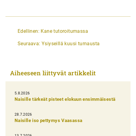
A
Edellinen:
Kane tutoroitumassa
r
Seuraava:
Ysiyseillä kuusi turnausta
t
i
k
Aiheeseen liittyvät artikkelit
k
e
l
5.8.2026
Naisille tärkeät pisteet elokuun ensimmäisestä
i
e
28.7.2026
n
Naisille iso pettymys Vaasassa
s
13.7.2026