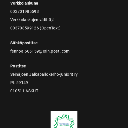
Verkkolaskuna
003701985593
Verkkolaskujen välittäjä
003708599126 (OpenText)
Sähköpostitse
fennoa.506159@erin.posti.com
Postitse
Seinäjoen Jalkapallokerho-juniorit ry
PL 59149
01051 LASKUT