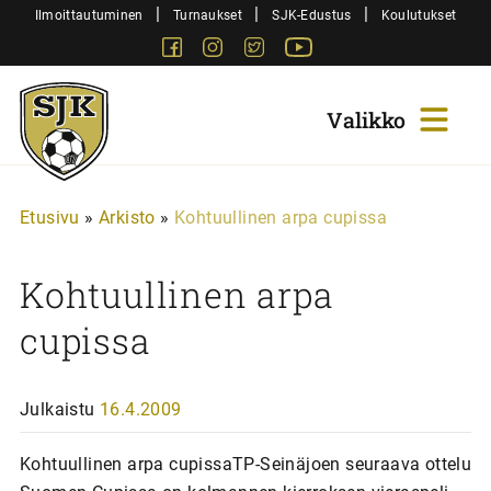
Siirry
|
|
|
Ilmoittautuminen
Turnaukset
SJK-Edustus
Koulutukset
sisältöön
Facebook
Instagram
Twitter
Youtube
Sjk-
Juniorit
Etusivu
»
Arkisto
»
Kohtuullinen arpa cupissa
Kohtuullinen arpa
cupissa
Julkaistu
16.4.2009
Kohtuullinen arpa cupissaTP-Seinäjoen seuraava ottelu