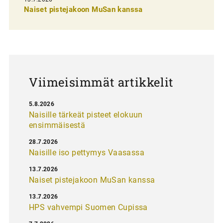
e
Naiset pistejakoon MuSan kanssa
l
a
u
s
Viimeisimmät artikkelit
5.8.2026
Naisille tärkeät pisteet elokuun
ensimmäisestä
28.7.2026
Naisille iso pettymys Vaasassa
13.7.2026
Naiset pistejakoon MuSan kanssa
13.7.2026
HPS vahvempi Suomen Cupissa