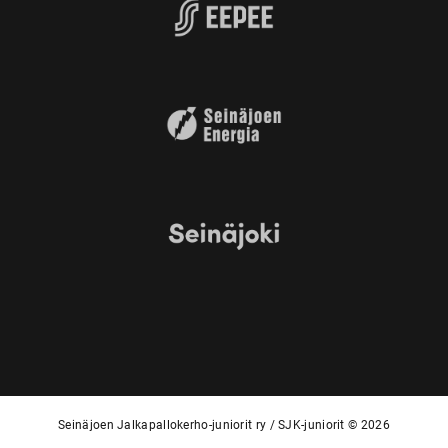
Seinäjoen Jalkapallokerho-juniorit ry / SJK-juniorit © 2026