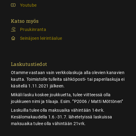
Youtube
Katso myös
Pruukinranta
Seinäjoen leirintäalue
Laskutustiedot
Otamme vastaan vain verkkolaskuja alla olevien kanavien
kautta. Toimistolle tulleita sähköposti- tai paperilaskuja ei
käsitellä 1.11.2021 jälkeen.
Mikäli lasku koskee joukkuetta, tulee viitteessä olla
joukkueen nimi ja tilaaja. Esim. ”P2006 / Matti Möttönen”
Laskuilla tulee olla maksuaika vähintään 14vrk.
Kesälomakaudella 1.6.-31.7. lähetetyissä laskuissa
maksuaika tulee olla vähintään 21vrk.