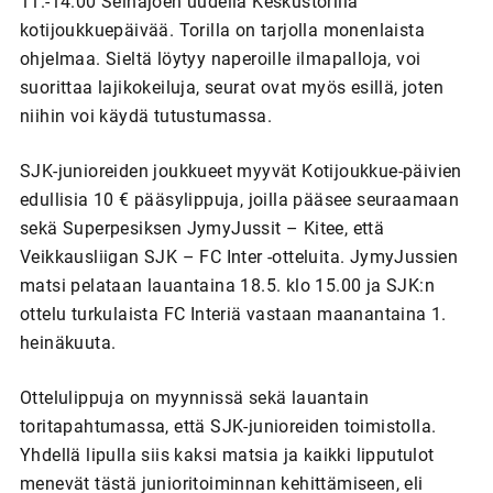
11.-14.00 Seinäjoen uudella Keskustorilla
kotijoukkuepäivää. Torilla on tarjolla monenlaista
ohjelmaa. Sieltä löytyy naperoille ilmapalloja, voi
suorittaa lajikokeiluja, seurat ovat myös esillä, joten
niihin voi käydä tutustumassa.
SJK-junioreiden joukkueet myyvät Kotijoukkue-päivien
edullisia 10 € pääsylippuja, joilla pääsee seuraamaan
sekä Superpesiksen JymyJussit – Kitee, että
Veikkausliigan SJK – FC Inter -otteluita. JymyJussien
matsi pelataan lauantaina 18.5. klo 15.00 ja SJK:n
ottelu turkulaista FC Interiä vastaan maanantaina 1.
heinäkuuta.
Ottelulippuja on myynnissä sekä lauantain
toritapahtumassa, että SJK-junioreiden toimistolla.
Yhdellä lipulla siis kaksi matsia ja kaikki lipputulot
menevät tästä junioritoiminnan kehittämiseen, eli