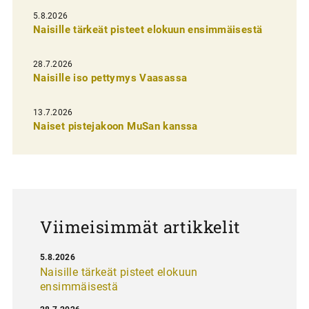
l
5.8.2026
Naisille tärkeät pisteet elokuun ensimmäisestä
i
e
28.7.2026
n
Naisille iso pettymys Vaasassa
s
13.7.2026
e
Naiset pistejakoon MuSan kanssa
l
a
u
s
Viimeisimmät artikkelit
5.8.2026
Naisille tärkeät pisteet elokuun
ensimmäisestä