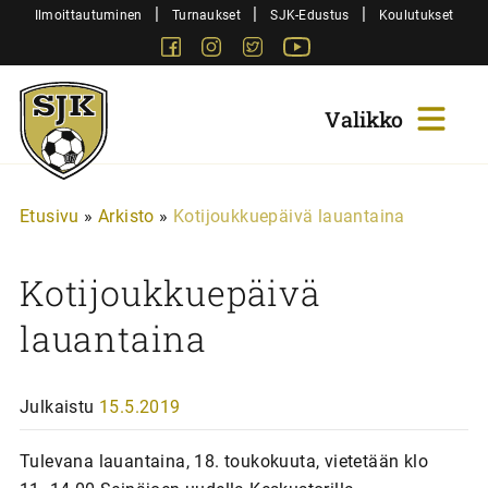
Siirry
|
|
|
Ilmoittautuminen
Turnaukset
SJK-Edustus
Koulutukset
sisältöön
Facebook
Instagram
Twitter
Youtube
Sjk-
Juniorit
Etusivu
»
Arkisto
»
Kotijoukkuepäivä lauantaina
Kotijoukkuepäivä
lauantaina
Julkaistu
15.5.2019
Tulevana lauantaina, 18. toukokuuta, vietetään klo