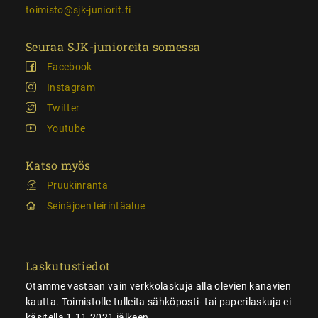
toimisto@sjk-juniorit.fi
Seuraa SJK-junioreita somessa
Facebook
Instagram
Twitter
Youtube
Katso myös
Pruukinranta
Seinäjoen leirintäalue
Laskutustiedot
Otamme vastaan vain verkkolaskuja alla olevien kanavien
kautta. Toimistolle tulleita sähköposti- tai paperilaskuja ei
käsitellä 1.11.2021 jälkeen.