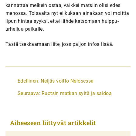
kannattaa melkein ostaa, vaikkei matsiin olisi edes
menossa. Toisaalta nyt ei kukaan ainakaan voi moittia
lipun hintaa syyksi, ettei lähde katsomaan huippu-
urheilua paikalle.
Tästä tsekkaamaan liite, joss paljon infoa lisää.
A
Edellinen:
Neljäs voitto Nelosessa
r
Seuraava:
Ruotsin matkan syitä ja saldoa
t
i
k
Aiheeseen liittyvät artikkelit
k
e