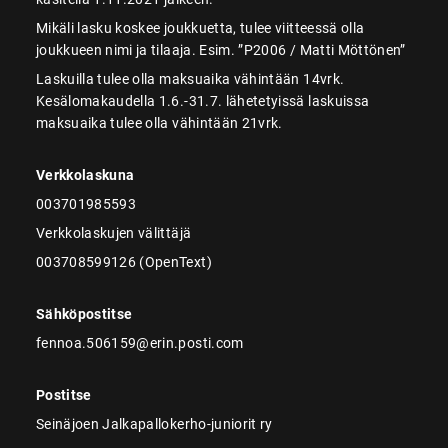
Mikäli lasku koskee joukkuetta, tulee viitteessä olla
joukkueen nimi ja tilaaja. Esim. ”P2006 / Matti Möttönen”
Laskuilla tulee olla maksuaika vähintään 14vrk.
Kesälomakaudella 1.6.-31.7. lähetetyissä laskuissa
maksuaika tulee olla vähintään 21vrk.
Verkkolaskuna
003701985593
Verkkolaskujen välittäjä
003708599126 (OpenText)
Sähköpostitse
fennoa.506159@erin.posti.com
Postitse
Seinäjoen Jalkapallokerho-juniorit ry