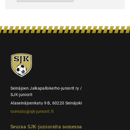
SJK-
juniorit
Seinäjoen Jalkapallokerho-juniorit ry /
SJK-juniorit
Alaseinäjoenkatu 9 B, 60220 Seinäjoki
toimisto@sjk-juniorit.fi
Seuraa SJK-junioreita somessa