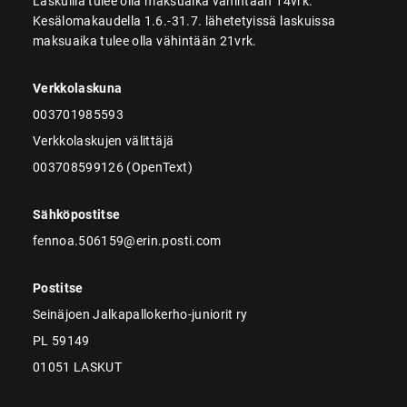
Laskuilla tulee olla maksuaika vähintään 14vrk.
Kesälomakaudella 1.6.-31.7. lähetetyissä laskuissa
maksuaika tulee olla vähintään 21vrk.
Verkkolaskuna
003701985593
Verkkolaskujen välittäjä
003708599126 (OpenText)
Sähköpostitse
fennoa.506159@erin.posti.com
Postitse
Seinäjoen Jalkapallokerho-juniorit ry
PL 59149
01051 LASKUT