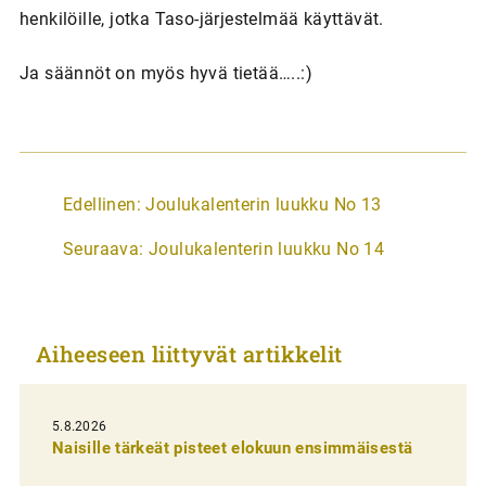
henkilöille, jotka Taso-järjestelmää käyttävät.
Ja säännöt on myös hyvä tietää…..:)
A
Edellinen:
Joulukalenterin luukku No 13
r
Seuraava:
Joulukalenterin luukku No 14
t
i
k
Aiheeseen liittyvät artikkelit
k
e
l
5.8.2026
Naisille tärkeät pisteet elokuun ensimmäisestä
i