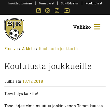
Siirry
|
|
|
Ilmoittautuminen
Turnaukset
SJK-Edustus
Koulutukset
sisältöön
Facebook
Instagram
Twitter
Youtube
Sjk-
Juniorit
Etusivu
»
Arkisto
»
Koulutusta joukkueille
Koulutusta joukkueille
Julkaistu
13.12.2018
Tervehdys kaikille!
Taso-järjestelmä muuttuu jonkin verran Tammikuussa.