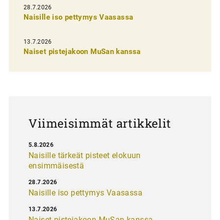
e
28.7.2026
n
Naisille iso pettymys Vaasassa
s
13.7.2026
e
Naiset pistejakoon MuSan kanssa
l
a
u
s
Viimeisimmät artikkelit
5.8.2026
Naisille tärkeät pisteet elokuun
ensimmäisestä
28.7.2026
Naisille iso pettymys Vaasassa
13.7.2026
Naiset pistejakoon MuSan kanssa