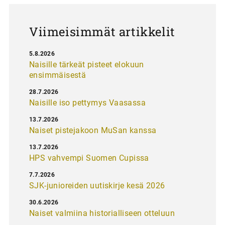
u
s
Viimeisimmät artikkelit
5.8.2026
Naisille tärkeät pisteet elokuun
ensimmäisestä
28.7.2026
Naisille iso pettymys Vaasassa
13.7.2026
Naiset pistejakoon MuSan kanssa
13.7.2026
HPS vahvempi Suomen Cupissa
7.7.2026
SJK-junioreiden uutiskirje kesä 2026
30.6.2026
Naiset valmiina historialliseen otteluun