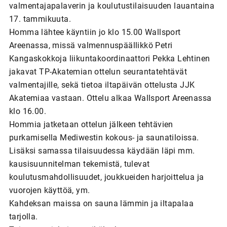
valmentajapalaverin ja koulutustilaisuuden lauantaina
17. tammikuuta.
Homma lähtee käyntiin jo klo 15.00 Wallsport
Areenassa, missä valmennuspäällikkö Petri
Kangaskokkoja liikuntakoordinaattori Pekka Lehtinen
jakavat TP-Akatemian ottelun seurantatehtävät
valmentajille, sekä tietoa iltapäivän ottelusta JJK
Akatemiaa vastaan. Ottelu alkaa Wallsport Areenassa
klo 16.00.
Hommia jatketaan ottelun jälkeen tehtävien
purkamisella Mediwestin kokous- ja saunatiloissa.
Lisäksi samassa tilaisuudessa käydään läpi mm.
kausisuunnitelman tekemistä, tulevat
koulutusmahdollisuudet, joukkueiden harjoittelua ja
vuorojen käyttöä, ym.
Kahdeksan maissa on sauna lämmin ja iltapalaa
tarjolla.