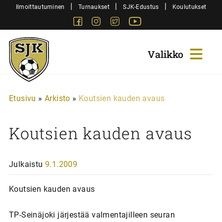
Siirry
|
|
|
Ilmoittautuminen
Turnaukset
SJK-Edustus
Koulutukset
sisältöön
Facebook
Instagram
Twitter
Youtube
Sjk-
Juniorit
Etusivu
»
Arkisto
»
Koutsien kauden avaus
Koutsien kauden avaus
Julkaistu
9.1.2009
Koutsien kauden avaus
TP-Seinäjoki järjestää valmentajilleen seuran