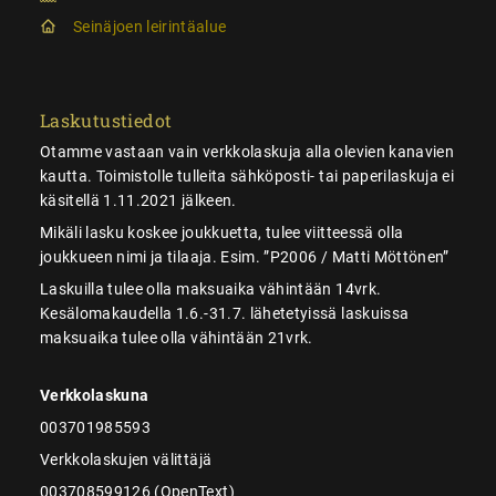
Seinäjoen leirintäalue
Laskutustiedot
Otamme vastaan vain verkkolaskuja alla olevien kanavien
kautta. Toimistolle tulleita sähköposti- tai paperilaskuja ei
käsitellä 1.11.2021 jälkeen.
Mikäli lasku koskee joukkuetta, tulee viitteessä olla
joukkueen nimi ja tilaaja. Esim. ”P2006 / Matti Möttönen”
Laskuilla tulee olla maksuaika vähintään 14vrk.
Kesälomakaudella 1.6.-31.7. lähetetyissä laskuissa
maksuaika tulee olla vähintään 21vrk.
Verkkolaskuna
003701985593
Verkkolaskujen välittäjä
003708599126 (OpenText)