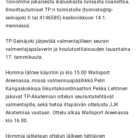
Toivomme jokaisesta ikäluokasta runsasta osanottoa.
Ilmoittautumiset TP:n toimistolle (toimisto@tp-
seinajoki.fi tai 4146585) keskiviikkoon 14.1.
mennessä.
TP-Seinäjoki järjestää valmentajilleen seuran
valmentajapalaverin ja koulutustilaisuuden lauantaina
17. tammikuuta.
Homma lähtee käyntiin jo klo 15.00 Wallsport
Areenassa, missä valmennuspäällikkö Petri
Kangaskokkoja liikuntakoordinaattori Pekka Lehtinen
jakavat TP-Akatemian ottelun seurantatehtävät
valmentajille, sekä tietoa iltapäivän ottelusta JJK
Akatemiaa vastaan. Ottelu alkaa Wallsport Areenassa
klo 16.00.
Hommia jatketaan ottelun jälkeen tehtävien