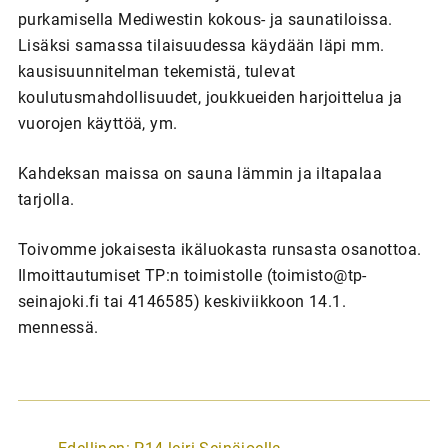
purkamisella Mediwestin kokous- ja saunatiloissa.
Lisäksi samassa tilaisuudessa käydään läpi mm.
kausisuunnitelman tekemistä, tulevat
koulutusmahdollisuudet, joukkueiden harjoittelua ja
vuorojen käyttöä, ym.
Kahdeksan maissa on sauna lämmin ja iltapalaa
tarjolla.
Toivomme jokaisesta ikäluokasta runsasta osanottoa.
Ilmoittautumiset TP:n toimistolle (toimisto@tp-
seinajoki.fi tai 4146585) keskiviikkoon 14.1.
mennessä.
A