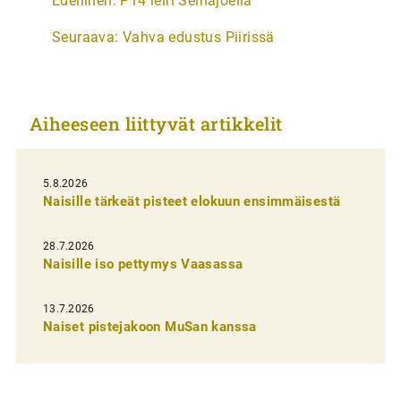
Edellinen:
P14 leiri Seinäjoella
r
Seuraava:
Vahva edustus Piirissä
t
i
k
Aiheeseen liittyvät artikkelit
k
e
l
5.8.2026
Naisille tärkeät pisteet elokuun ensimmäisestä
i
e
28.7.2026
n
Naisille iso pettymys Vaasassa
s
13.7.2026
e
Naiset pistejakoon MuSan kanssa
l
a