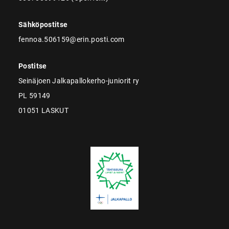
Sähköpostitse
fennoa.506159@erin.posti.com
Postitse
Seinäjoen Jalkapallokerho-juniorit ry
PL 59149
01051 LASKUT