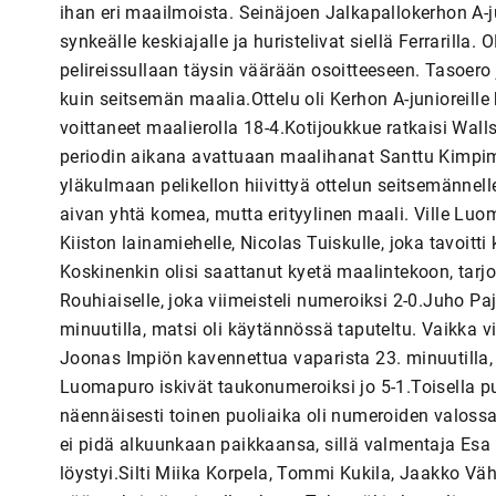
ihan eri maailmoista. Seinäjoen Jalkapallokerhon A-jun
synkeälle keskiajalle ja huristelivat siellä Ferrarilla.
pelireissullaan täysin väärään osoitteeseen. Tasoero
kuin seitsemän maalia.Ottelu oli Kerhon A-junioreill
voittaneet maalierolla 18-4.Kotijoukkue ratkaisi Wa
periodin aikana avattuaan maalihanat Santtu Kimpimä
yläkulmaan pelikellon hiivittyä ottelun seitsemännel
aivan yhtä komea, mutta erityylinen maali. Ville Luoma
Kiiston lainamiehelle, Nicolas Tuiskulle, joka tavoitt
Koskinenkin olisi saattanut kyetä maalintekoon, tarjoi
Rouhiaiselle, joka viimeisteli numeroiksi 2-0.Juho P
minuutilla, matsi oli käytännössä taputeltu. Vaikka vi
Joonas Impiön kavennettua vaparista 23. minuutilla,
Luomapuro iskivät taukonumeroiksi jo 5-1.Toisella p
näennäisesti toinen puoliaika oli numeroiden valossa o
ei pidä alkuunkaan paikkaansa, sillä valmentaja Esa 
löystyi.Silti Miika Korpela, Tommi Kukila, Jaakko 