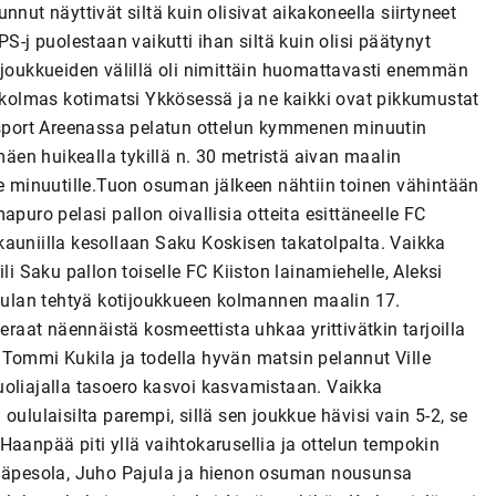
nut näyttivät siltä kuin olisivat aikakoneella siirtyneet
 OPS-j puolestaan vaikutti ihan siltä kuin olisi päätynyt
 joukkueiden välillä oli nimittäin huomattavasti enemmän
e kolmas kotimatsi Ykkösessä ja ne kaikki ovat pikkumustat
llsport Areenassa pelatun ottelun kymmenen minuutin
en huikealla tykillä n. 30 metristä aivan maalin
le minuutille.Tuon osuman jälkeen nähtiin toinen vähintään
puro pelasi pallon oivallisia otteita esittäneelle FC
i kauniilla kesollaan Saku Koskisen takatolpalta. Vaikka
li Saku pallon toiselle FC Kiiston lainamiehelle, Aleksi
ajulan tehtyä kotijoukkueen kolmannen maalin 17.
eraat näennäistä kosmeettista uhkaa yrittivätkin tarjoilla
 Tommi Kukila ja todella hyvän matsin pelannut Ville
uoliajalla tasoero kasvoi kasvamistaan. Vaikka
ululaisilta parempi, sillä sen joukkue hävisi vain 5-2, se
Haanpää piti yllä vaihtokarusellia ja ottelun tempokin
Vähäpesola, Juho Pajula ja hienon osuman nousunsa