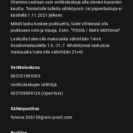
Otamme vastaan vain verkkolaskuja alla olevien kanavien
kautta. Toimistolle tulleita sähköposti- tai paperilaskuja ei
käsitellä 1.11.2021 jälkeen.
Mikäli lasku koskee joukkuetta, tulee viitteessä olla
joukkueen nimi ja tilaaja. Esim. ”P2006 / Matti Möttönen”
Laskuilla tulee olla maksuaika vähintään 14vrk.
Kesälomakaudella 1.6.-31.7. lähetetyissä laskuissa
maksuaika tulee olla vähintään 21vrk.
Verkkolaskuna
003701985593
Verkkolaskujen välittäjä
003708599126 (OpenText)
Sähköpostitse
fennoa.506159@erin.posti.com
Postitse