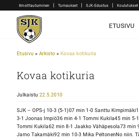
Siirry
|
|
|
Ilmoittautuminen
Turnaukset
SJK-Edustus
Koulutukset
sisältöön
Sjk-
ETUSIVU
Juniorit
Etusivu
»
Arkisto
»
Kovaa kotikuria
Kovaa kotikuria
Julkaistu
22.5.2010
SJK – OPS-j 10-3 (5-1)07 min 1-0 Santtu Kimpimäki1
3-1 Joonas Impiö36 min 4-1 Tommi Kukila45 min 5-1
Tommi Kukila62 min 8-1 Jaakko Vähäpesola73 min 9
Jarno Takamäki92 min 10-3 Mika PeltonenNo niin. Täss