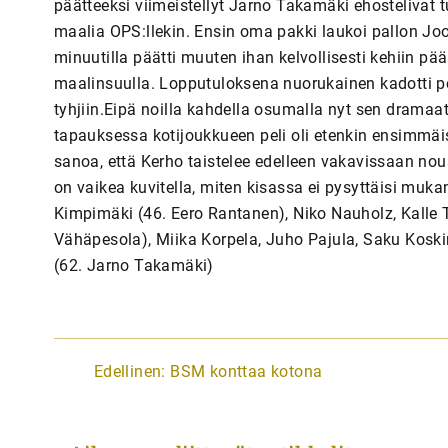
päätteeksi viimeistellyt Jarno Takamäki ehostelivat t
maalia OPS:llekin. Ensin oma pakki laukoi pallon Joon
minuutilla päätti muuten ihan kelvollisesti kehiin p
maalinsuulla. Lopputuloksena nuorukainen kadotti pe
tyhjiin.Eipä noilla kahdella osumalla nyt sen drama
tapauksessa kotijoukkueen peli oli etenkin ensimmäis
sanoa, että Kerho taistelee edelleen vakavissaan no
on vaikea kuvitella, miten kisassa ei pysyttäisi muk
Kimpimäki (46. Eero Rantanen), Niko Nauholz, Kalle T
Vähäpesola), Miika Korpela, Juho Pajula, Saku Kosk
(62. Jarno Takamäki)
A
Edellinen:
BSM konttaa kotona
r
t