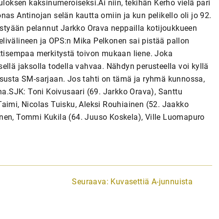
uloksen kaksinumeroiseksi.Ai niin, tekihän Kerho vielä pari
as Antinojan selän kautta omiin ja kun pelikello oli jo 92.
äästyään pelannut Jarkko Orava neppailla kotijoukkueen
livälineen ja OPS:n Mika Pelkonen sai pistää pallon
attisempaa merkitystä toivon mukaan liene. Joka
ellä jaksolla todella vahvaa. Nähdyn perusteella voi kyllä
ususta SM-sarjaan. Jos tahti on tämä ja ryhmä kunnossa,
ana.SJK: Toni Koivusaari (69. Jarkko Orava), Santtu
aimi, Nicolas Tuisku, Aleksi Rouhiainen (52. Jaakko
inen, Tommi Kukila (64. Juuso Koskela), Ville Luomapuro
Seuraava:
Kuvasettiä A-junnuista