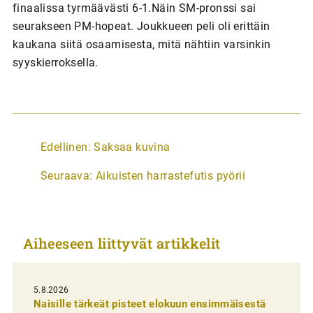
finaalissa tyrmäävästi 6-1.Näin SM-pronssi sai
seurakseen PM-hopeat. Joukkueen peli oli erittäin
kaukana siitä osaamisesta, mitä nähtiin varsinkin
syyskierroksella.
A
Edellinen:
Saksaa kuvina
r
Seuraava:
Aikuisten harrastefutis pyörii
t
i
k
Aiheeseen liittyvät artikkelit
k
e
l
5.8.2026
Naisille tärkeät pisteet elokuun ensimmäisestä
i