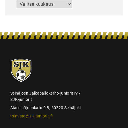
Arkistot
SJK-
juniorit
Seinäjoen Jalkapallokerho-juniorit ry /
SJK-juniorit
Alaseinäjoenkatu 9 B, 60220 Seinäjoki
toimisto@sjk-juniorit.fi