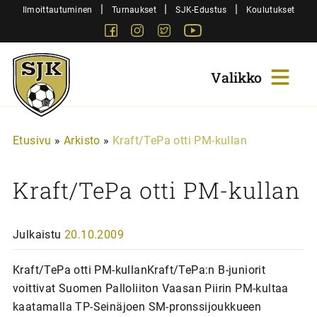
Siirry
|
|
|
Ilmoittautuminen
Turnaukset
SJK-Edustus
Koulutukset
sisältöön
Facebook
Instagram
Twitter
Youtube
Sjk-
Juniorit
Etusivu
»
Arkisto
»
Kraft/TePa otti PM-kullan
Kraft/TePa otti PM-kullan
Julkaistu
20.10.2009
Kraft/TePa otti PM-kullanKraft/TePa:n B-juniorit
voittivat Suomen Palloliiton Vaasan Piirin PM-kultaa
kaatamalla TP-Seinäjoen SM-pronssijoukkueen