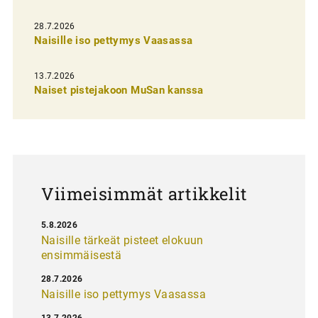
e
28.7.2026
n
Naisille iso pettymys Vaasassa
s
13.7.2026
e
Naiset pistejakoon MuSan kanssa
l
a
u
s
Viimeisimmät artikkelit
5.8.2026
Naisille tärkeät pisteet elokuun
ensimmäisestä
28.7.2026
Naisille iso pettymys Vaasassa
13.7.2026