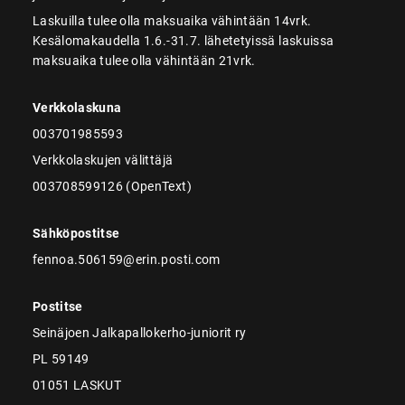
Laskuilla tulee olla maksuaika vähintään 14vrk.
Kesälomakaudella 1.6.-31.7. lähetetyissä laskuissa
maksuaika tulee olla vähintään 21vrk.
Verkkolaskuna
003701985593
Verkkolaskujen välittäjä
003708599126 (OpenText)
Sähköpostitse
fennoa.506159@erin.posti.com
Postitse
Seinäjoen Jalkapallokerho-juniorit ry
PL 59149
01051 LASKUT