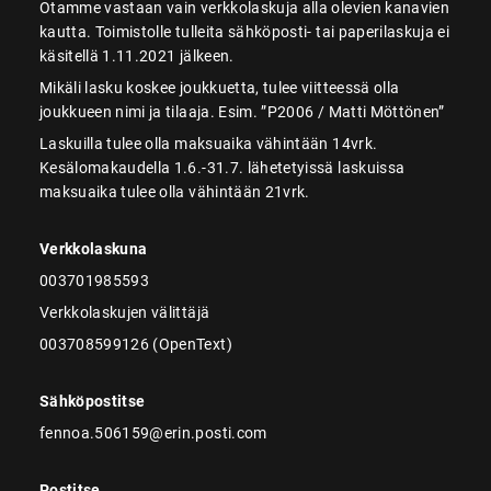
Otamme vastaan vain verkkolaskuja alla olevien kanavien
kautta. Toimistolle tulleita sähköposti- tai paperilaskuja ei
käsitellä 1.11.2021 jälkeen.
Mikäli lasku koskee joukkuetta, tulee viitteessä olla
joukkueen nimi ja tilaaja. Esim. ”P2006 / Matti Möttönen”
Laskuilla tulee olla maksuaika vähintään 14vrk.
Kesälomakaudella 1.6.-31.7. lähetetyissä laskuissa
maksuaika tulee olla vähintään 21vrk.
Verkkolaskuna
003701985593
Verkkolaskujen välittäjä
003708599126 (OpenText)
Sähköpostitse
fennoa.506159@erin.posti.com
Postitse