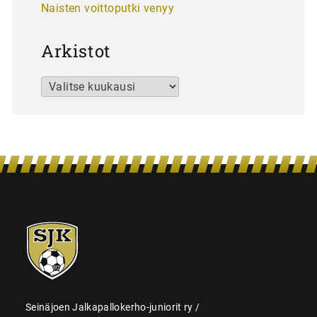
Naisten voittoputki venyy
Arkistot
Arkistot
SJK-
juniorit
Seinäjoen Jalkapallokerho-juniorit ry /