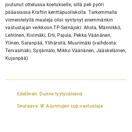
joutunut ottelussa koetukselle, sillä peli pyöri
pääasiassa Kraftin kenttäpuoliskolla. Tarkemmalla
viimeistelyllä maaleja olisi syntynyt enemmänkin
vastustajan verkkoon.TP-Seinäjoki: Ahola, Männikkö,
Lehtinen, Kivimäki, Erti, Pajula, Pekka Väänänen,
Ylinen, Saranpää, Ylihärsilä, Muurimäki (vaihdosta:
Tervasmäki, Syrjämäki, Mikko Väänänen, Jääskeläinen,
Kujanpää)
A
Edellinen:
Dunne tyytyväisenä
r
Seuraava:
IK A-junnujen cup-vastustaja
t
i
k