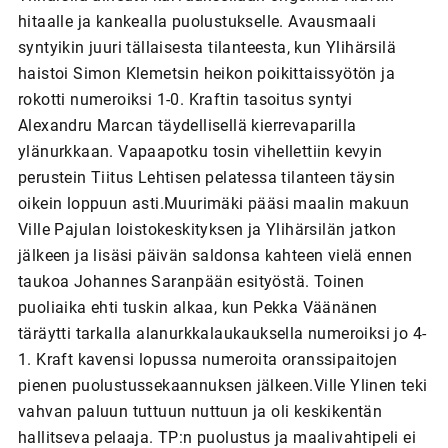
hitaalle ja kankealla puolustukselle. Avausmaali
syntyikin juuri tällaisesta tilanteesta, kun Ylihärsilä
haistoi Simon Klemetsin heikon poikittaissyötön ja
rokotti numeroiksi 1-0. Kraftin tasoitus syntyi
Alexandru Marcan täydellisellä kierrevaparilla
ylänurkkaan. Vapaapotku tosin vihellettiin kevyin
perustein Tiitus Lehtisen pelatessa tilanteen täysin
oikein loppuun asti.Muurimäki pääsi maalin makuun
Ville Pajulan loistokeskityksen ja Ylihärsilän jatkon
jälkeen ja lisäsi päivän saldonsa kahteen vielä ennen
taukoa Johannes Saranpään esityöstä. Toinen
puoliaika ehti tuskin alkaa, kun Pekka Väänänen
täräytti tarkalla alanurkkalaukauksella numeroiksi jo 4-
1. Kraft kavensi lopussa numeroita oranssipaitojen
pienen puolustussekaannuksen jälkeen.Ville Ylinen teki
vahvan paluun tuttuun nuttuun ja oli keskikentän
hallitseva pelaaja. TP:n puolustus ja maalivahtipeli ei