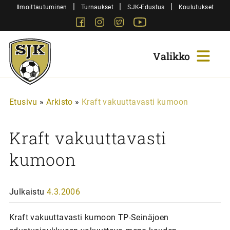
Siirry
|
|
|
Ilmoittautuminen
Turnaukset
SJK-Edustus
Koulutukset
sisältöön
Facebook
Instagram
Twitter
Youtube
Sjk-
Juniorit
Etusivu
»
Arkisto
»
Kraft vakuuttavasti kumoon
Kraft vakuuttavasti
kumoon
Julkaistu
4.3.2006
Kraft vakuuttavasti kumoon TP-Seinäjoen