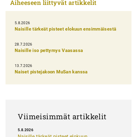
Aiheeseen liittyvät artikkelit
k
e
l
5.8.2026
Naisille tärkeät pisteet elokuun ensimmäisestä
i
e
28.7.2026
n
Naisille iso pettymys Vaasassa
s
13.7.2026
e
Naiset pistejakoon MuSan kanssa
l
a
u
s
Viimeisimmät artikkelit
5.8.2026
Naisille tärkeät pisteet elokuun