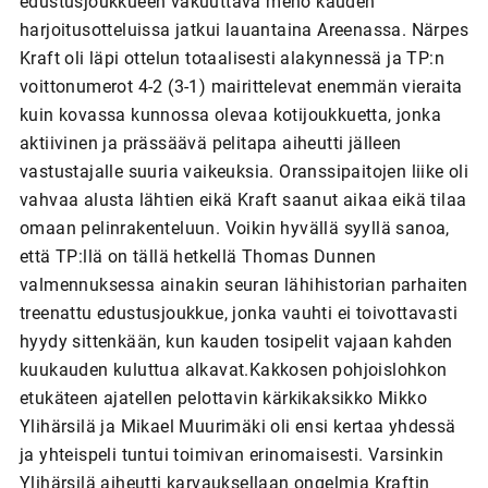
edustusjoukkueen vakuuttava meno kauden
harjoitusotteluissa jatkui lauantaina Areenassa. Närpes
Kraft oli läpi ottelun totaalisesti alakynnessä ja TP:n
voittonumerot 4-2 (3-1) mairittelevat enemmän vieraita
kuin kovassa kunnossa olevaa kotijoukkuetta, jonka
aktiivinen ja prässäävä pelitapa aiheutti jälleen
vastustajalle suuria vaikeuksia. Oranssipaitojen liike oli
vahvaa alusta lähtien eikä Kraft saanut aikaa eikä tilaa
omaan pelinrakenteluun. Voikin hyvällä syyllä sanoa,
että TP:llä on tällä hetkellä Thomas Dunnen
valmennuksessa ainakin seuran lähihistorian parhaiten
treenattu edustusjoukkue, jonka vauhti ei toivottavasti
hyydy sittenkään, kun kauden tosipelit vajaan kahden
kuukauden kuluttua alkavat.Kakkosen pohjoislohkon
etukäteen ajatellen pelottavin kärkikaksikko Mikko
Ylihärsilä ja Mikael Muurimäki oli ensi kertaa yhdessä
ja yhteispeli tuntui toimivan erinomaisesti. Varsinkin
Ylihärsilä aiheutti karvauksellaan ongelmia Kraftin