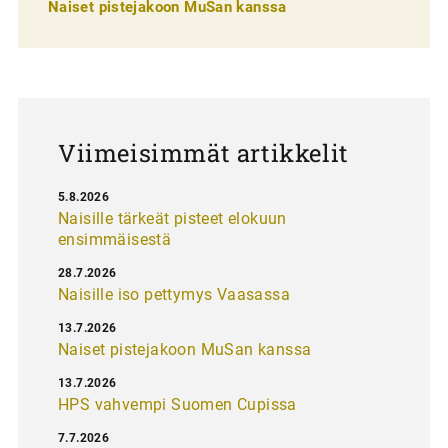
e
Naiset pistejakoon MuSan kanssa
l
a
u
s
Viimeisimmät artikkelit
5.8.2026
Naisille tärkeät pisteet elokuun
ensimmäisestä
28.7.2026
Naisille iso pettymys Vaasassa
13.7.2026
Naiset pistejakoon MuSan kanssa
13.7.2026
HPS vahvempi Suomen Cupissa
7.7.2026