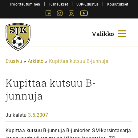
Siirry
|
|
|
Ilmoittautuminen
Turnaukset
SJK-Edustus
Koulutukset
sisältöön
Facebook
Instagram
Twitter
Youtube
Sjk-
Juniorit
Etusivu
»
Arkisto
»
Kupittaa kutsuu B-junnuja
Kupittaa kutsuu B-
junnuja
Julkaistu
3.5.2007
Kupittaa kutsuu B-junnuja B-juniorien SM-karsintasarja