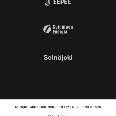
Seinäjoen Jalkapallokerho-juniorit ry / SJK-juniorit © 2026