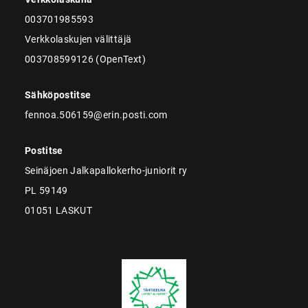
003701985593
Verkkolaskujen välittäjä
003708599126 (OpenText)
Sähköpostitse
fennoa.506159@erin.posti.com
Postitse
Seinäjoen Jalkapallokerho-juniorit ry
PL 59149
01051 LASKUT