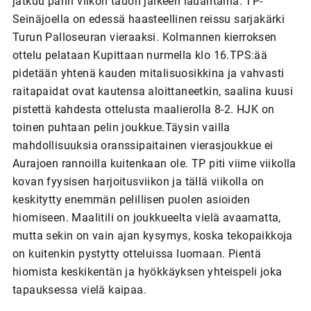
jatkuu parin viikon tauon jälkeen lauantaina. TP-
Seinäjoella on edessä haasteellinen reissu sarjakärki
Turun Palloseuran vieraaksi. Kolmannen kierroksen
ottelu pelataan Kupittaan nurmella klo 16.TPS:ää
pidetään yhtenä kauden mitalisuosikkina ja vahvasti
raitapaidat ovat kautensa aloittaneetkin, saalina kuusi
pistettä kahdesta ottelusta maalierolla 8-2. HJK on
toinen puhtaan pelin joukkue.Täysin vailla
mahdollisuuksia oranssipaitainen vierasjoukkue ei
Aurajoen rannoilla kuitenkaan ole. TP piti viime viikolla
kovan fyysisen harjoitusviikon ja tällä viikolla on
keskitytty enemmän pelillisen puolen asioiden
hiomiseen. Maalitili on joukkueelta vielä avaamatta,
mutta sekin on vain ajan kysymys, koska tekopaikkoja
on kuitenkin pystytty otteluissa luomaan. Pientä
hiomista keskikentän ja hyökkäyksen yhteispeli joka
tapauksessa vielä kaipaa.