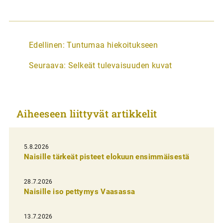
A
Edellinen:
Tuntumaa hiekoitukseen
r
Seuraava:
Selkeät tulevaisuuden kuvat
t
i
k
Aiheeseen liittyvät artikkelit
k
e
l
5.8.2026
Naisille tärkeät pisteet elokuun ensimmäisestä
i
e
28.7.2026
n
Naisille iso pettymys Vaasassa
s
13.7.2026