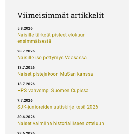
s
Viimeisimmät artikkelit
5.8.2026
Naisille tärkeät pisteet elokuun
ensimmäisestä
28.7.2026
Naisille iso pettymys Vaasassa
13.7.2026
Naiset pistejakoon MuSan kanssa
13.7.2026
HPS vahvempi Suomen Cupissa
7.7.2026
SJK-junioreiden uutiskirje kesä 2026
30.6.2026
Naiset valmiina historialliseen otteluun
28.6.2026