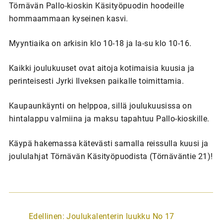
Törnävän Pallo-kioskin Käsityöpuodin hoodeille
hommaammaan kyseinen kasvi.
Myyntiaika on arkisin klo 10-18 ja la-su klo 10-16.
Kaikki joulukuuset ovat aitoja kotimaisia kuusia ja
perinteisesti Jyrki Ilveksen paikalle toimittamia.
Kaupaunkäynti on helppoa, sillä joulukuusissa on
hintalappu valmiina ja maksu tapahtuu Pallo-kioskille.
Käypä hakemassa kätevästi samalla reissulla kuusi ja
joululahjat Törnävän Käsityöpuodista (Törnäväntie 21)!
A
Edellinen:
Joulukalenterin luukku No 17