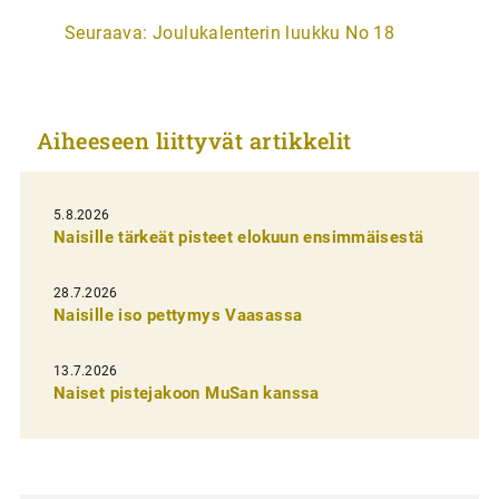
r
Seuraava:
Joulukalenterin luukku No 18
t
i
k
Aiheeseen liittyvät artikkelit
k
e
l
5.8.2026
Naisille tärkeät pisteet elokuun ensimmäisestä
i
e
28.7.2026
n
Naisille iso pettymys Vaasassa
s
13.7.2026
e
Naiset pistejakoon MuSan kanssa
l
a
u