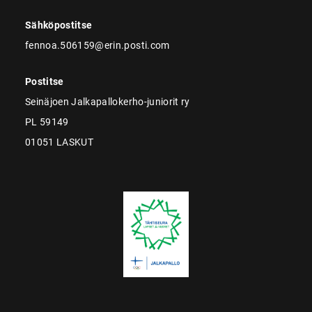
Sähköpostitse
fennoa.506159@erin.posti.com
Postitse
Seinäjoen Jalkapallokerho-juniorit ry
PL 59149
01051 LASKUT