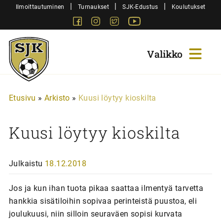
Siirry
|
|
|
Ilmoittautuminen
Turnaukset
SJK-Edustus
Koulutukset
sisältöön
Facebook
Instagram
Twitter
Youtube
Sjk-
Juniorit
Etusivu
»
Arkisto
»
Kuusi löytyy kioskilta
Kuusi löytyy kioskilta
Julkaistu
18.12.2018
Jos ja kun ihan tuota pikaa saattaa ilmentyä tarvetta
hankkia sisätiloihin sopivaa perinteistä puustoa, eli
joulukuusi, niin silloin seuraväen sopisi kurvata