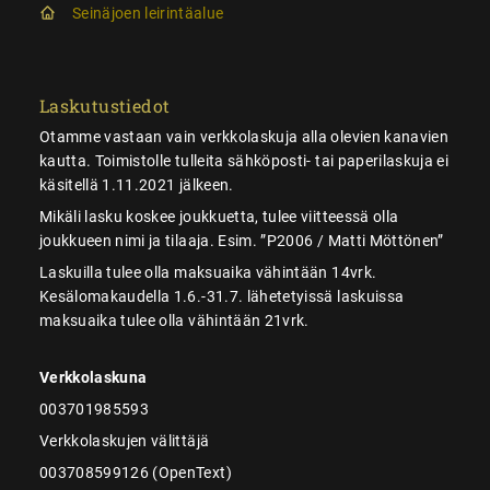
Seinäjoen leirintäalue
Laskutustiedot
Otamme vastaan vain verkkolaskuja alla olevien kanavien
kautta. Toimistolle tulleita sähköposti- tai paperilaskuja ei
käsitellä 1.11.2021 jälkeen.
Mikäli lasku koskee joukkuetta, tulee viitteessä olla
joukkueen nimi ja tilaaja. Esim. ”P2006 / Matti Möttönen”
Laskuilla tulee olla maksuaika vähintään 14vrk.
Kesälomakaudella 1.6.-31.7. lähetetyissä laskuissa
maksuaika tulee olla vähintään 21vrk.
Verkkolaskuna
003701985593
Verkkolaskujen välittäjä
003708599126 (OpenText)