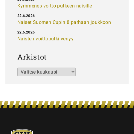
Kymmenes voitto putkeen naisille
22.6.2026
Naiset Suomen Cupin 8 parhaan joukkoon
22.6.2026
Naisten voittoputki venyy
Arkistot
Arkistot
SJK-