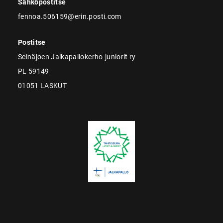
Sähköpostitse
fennoa.506159@erin.posti.com
Postitse
Seinäjoen Jalkapallokerho-juniorit ry
PL 59149
01051 LASKUT