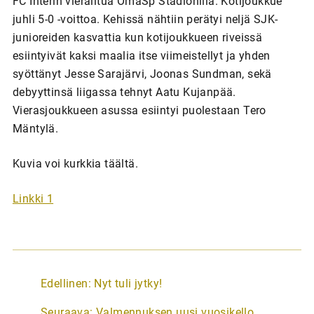
FC Interin vierailtua OmaSp Stadionilla. Kotijoukkue
juhli 5-0 -voittoa. Kehissä nähtiin perätyi neljä SJK-
junioreiden kasvattia kun kotijoukkueen riveissä
esiintyivät kaksi maalia itse viimeistellyt ja yhden
syöttänyt Jesse Sarajärvi, Joonas Sundman, sekä
debyyttinsä liigassa tehnyt Aatu Kujanpää.
Vierasjoukkueen asussa esiintyi puolestaan Tero
Mäntylä.
Kuvia voi kurkkia täältä.
Linkki 1
A
Edellinen:
Nyt tuli jytky!
r
Seuraava:
Valmennuksen uusi vuosikello