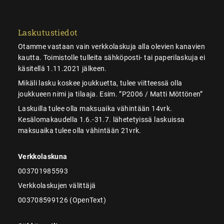
Laskutustiedot
Otamme vastaan vain verkkolaskuja alla olevien kanavien
kautta. Toimistolle tulleita sähköposti- tai paperilaskuja ei
käsitellä 1.11.2021 jälkeen.
Mikäli lasku koskee joukkuetta, tulee viitteessä olla
joukkueen nimi ja tilaaja. Esim. ”P2006 / Matti Möttönen”
Laskuilla tulee olla maksuaika vähintään 14vrk.
Kesälomakaudella 1.6.-31.7. lähetetyissä laskuissa
maksuaika tulee olla vähintään 21vrk.
Verkkolaskuna
003701985593
Verkkolaskujen välittäjä
003708599126 (OpenText)