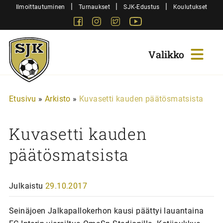
Siirry
|
|
|
Ilmoittautuminen
Turnaukset
SJK-Edustus
Koulutukset
sisältöön
Facebook
Instagram
Twitter
Youtube
Sjk-
Juniorit
Etusivu
»
Arkisto
»
Kuvasetti kauden päätösmatsista
Kuvasetti kauden
päätösmatsista
Julkaistu
29.10.2017
Seinäjoen Jalkapallokerhon kausi päättyi lauantaina