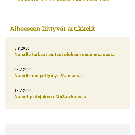
t
i
k
Aiheeseen liittyvät artikkelit
k
e
l
5.8.2026
Naisille tärkeät pisteet elokuun ensimmäisestä
i
e
28.7.2026
n
Naisille iso pettymys Vaasassa
s
13.7.2026
e
Naiset pistejakoon MuSan kanssa
l
a
u
s