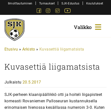
Siirry
|
|
|
Ilmoittautuminen
Turnaukset
SJK-Edustus
Koulutukset
sisältöön
Facebook
Instagram
Twitter
Youtube
Sjk-
Juniorit
Etusivu
»
Arkisto
»
Kuvasettiä liigamatsista
Kuvasettiä liigamatsista
Julkaistu
20.5.2017
SJK-perheen klaanipäällikkö otti ja hoiteli liigapisteet
komeasti Rovaniemen Palloseuran kustannuksella
erinomaisen hienossa kesäillassa numeroin 3-0. Kuten