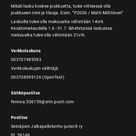
Mikäli lasku koskee joukkuetta, tulee viitteessä olla
joukkueen nimi ja tilaaja. Esim. ”P2006 / Matti Möttönen”
Laskuilla tulee olla maksuaika vähintään 14vrk.
Kesälomakaudella 1.6.-31.7. lähetetyissä laskuissa
maksuaika tulee olla vähintään 21vrk.
Verkkolaskuna
003701985593
Verkkolaskujen välittäjä
003708599126 (OpenText)
Sähköpostitse
fennoa.506159@erin.posti.com
Postitse
Seinäjoen Jalkapallokerho-juniorit ry
PL 59149