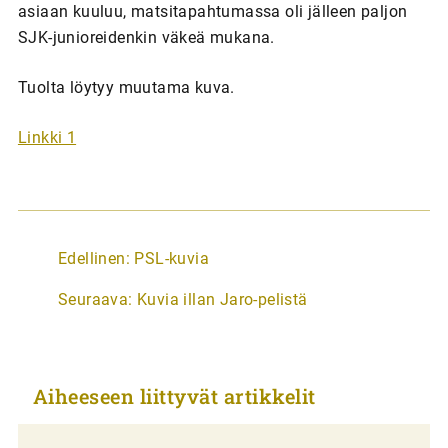
asiaan kuuluu, matsitapahtumassa oli jälleen paljon
SJK-junioreidenkin väkeä mukana.
Tuolta löytyy muutama kuva.
Linkki 1
A
Edellinen:
PSL-kuvia
r
Seuraava:
Kuvia illan Jaro-pelistä
t
i
k
Aiheeseen liittyvät artikkelit
k
e