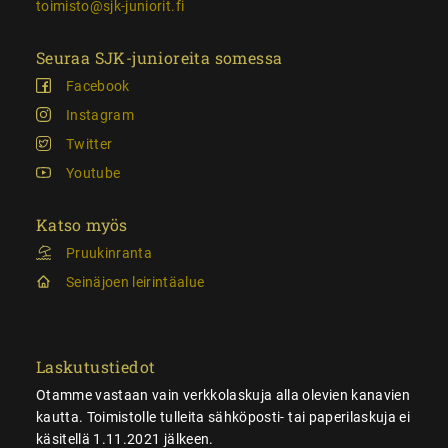
toimisto@sjk-juniorit.fi
Seuraa SJK-junioreita somessa
Facebook
Instagram
Twitter
Youtube
Katso myös
Pruukinranta
Seinäjoen leirintäalue
Laskutustiedot
Otamme vastaan vain verkkolaskuja alla olevien kanavien
kautta. Toimistolle tulleita sähköposti- tai paperilaskuja ei
käsitellä 1.11.2021 jälkeen.