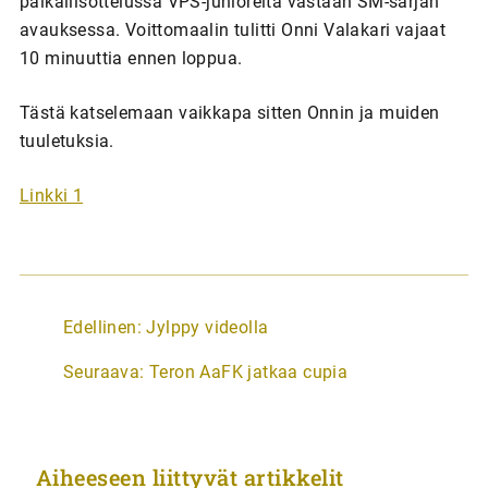
paikallisottelussa VPS-junioreita vastaan SM-sarjan
avauksessa. Voittomaalin tulitti Onni Valakari vajaat
10 minuuttia ennen loppua.
Tästä katselemaan vaikkapa sitten Onnin ja muiden
tuuletuksia.
Linkki 1
A
Edellinen:
Jylppy videolla
r
Seuraava:
Teron AaFK jatkaa cupia
t
i
k
Aiheeseen liittyvät artikkelit
k