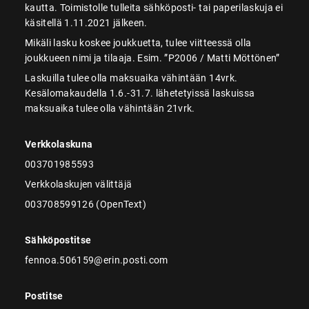
kautta. Toimistolle tulleita sähköposti- tai paperilaskuja ei
käsitellä 1.11.2021 jälkeen.
Mikäli lasku koskee joukkuetta, tulee viitteessä olla
joukkueen nimi ja tilaaja. Esim. ”P2006 / Matti Möttönen”
Laskuilla tulee olla maksuaika vähintään 14vrk.
Kesälomakaudella 1.6.-31.7. lähetetyissä laskuissa
maksuaika tulee olla vähintään 21vrk.
Verkkolaskuna
003701985593
Verkkolaskujen välittäjä
003708599126 (OpenText)
Sähköpostitse
fennoa.506159@erin.posti.com
Postitse