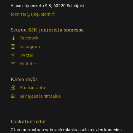
Alaseinäjoenkatu 9 B, 60220 Seinäjoki
toimisto@sjk-juniorit.fi
Seuraa SJK-junioreita somessa
Facebook
Instagram
Twitter
Youtube
Katso myös
Pruukinranta
Seinäjoen leirintäalue
Laskutustiedot
Otamme vastaan vain verkkolaskuja alla olevien kanavien