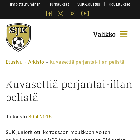
Siirry
|
|
|
Ilmoittautuminen
Turnaukset
SJK-Edustus
Koulutukset
sisältöön
Facebook
Instagram
Twitter
Youtube
Sjk-
Juniorit
Etusivu
»
Arkisto
»
Kuvasettiä perjantai-illan pelistä
Kuvasettiä perjantai-illan
pelistä
Julkaistu
30.4.2016
SJK-juniorit otti kerrassaan maukkaan voiton