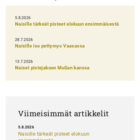
e
l
5.8.2026
Naisille tärkeät pisteet elokuun ensimmäisestä
i
e
28.7.2026
n
Naisille iso pettymys Vaasassa
s
13.7.2026
e
Naiset pistejakoon MuSan kanssa
l
a
u
s
Viimeisimmät artikkelit
5.8.2026
Naisille tärkeät pisteet elokuun