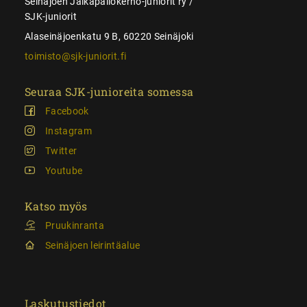
Seinäjoen Jalkapallokerho-juniorit ry /
SJK-juniorit
Alaseinäjoenkatu 9 B, 60220 Seinäjoki
toimisto@sjk-juniorit.fi
Seuraa SJK-junioreita somessa
Facebook
Instagram
Twitter
Youtube
Katso myös
Pruukinranta
Seinäjoen leirintäalue
Laskutustiedot