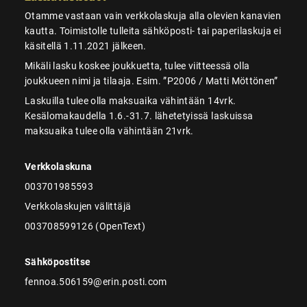
Otamme vastaan vain verkkolaskuja alla olevien kanavien
kautta. Toimistolle tulleita sähköposti- tai paperilaskuja ei
käsitellä 1.11.2021 jälkeen.
Mikäli lasku koskee joukkuetta, tulee viitteessä olla
joukkueen nimi ja tilaaja. Esim. ”P2006 / Matti Möttönen”
Laskuilla tulee olla maksuaika vähintään 14vrk.
Kesälomakaudella 1.6.-31.7. lähetetyissä laskuissa
maksuaika tulee olla vähintään 21vrk.
Verkkolaskuna
003701985593
Verkkolaskujen välittäjä
003708599126 (OpenText)
Sähköpostitse
fennoa.506159@erin.posti.com