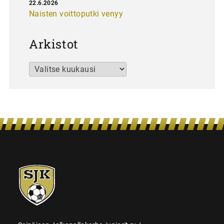
22.6.2026
Naisten voittoputki venyy
Arkistot
Arkistot
SJK-
juniorit