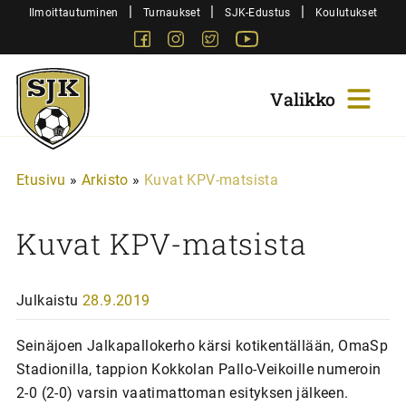
Siirry
|
|
|
Ilmoittautuminen
Turnaukset
SJK-Edustus
Koulutukset
sisältöön
Facebook
Instagram
Twitter
Youtube
Sjk-
Juniorit
Etusivu
»
Arkisto
»
Kuvat KPV-matsista
Kuvat KPV-matsista
Julkaistu
28.9.2019
Seinäjoen Jalkapallokerho kärsi kotikentällään, OmaSp
Stadionilla, tappion Kokkolan Pallo-Veikoille numeroin
2-0 (2-0) varsin vaatimattoman esityksen jälkeen.