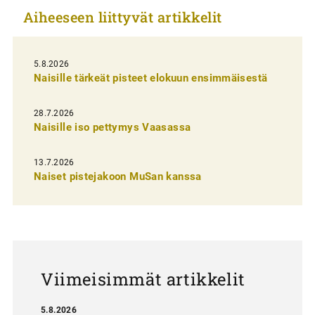
Aiheeseen liittyvät artikkelit
k
e
l
5.8.2026
Naisille tärkeät pisteet elokuun ensimmäisestä
i
e
28.7.2026
n
Naisille iso pettymys Vaasassa
s
13.7.2026
e
Naiset pistejakoon MuSan kanssa
l
a
u
s
Viimeisimmät artikkelit
5.8.2026