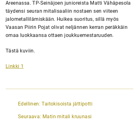
Areenassa. TP-Seinäjoen junioreista Matti Vähäpesola
täydensi seuran mitalisaaliin nostaen sen viiteen
jalometallilämiskään. Huikea suoritus, sillä myös
Vaasan Piirin Pojat olivat neljännen kerran peräkkäin
omaa luokkaansa ottaen joukkuemestaruuden.
Tästä kuviin.
Linkki 1
A
Edellinen:
Taitokisoista jättipotti
r
Seuraava:
Matin mitali kruunasi
t
i
k