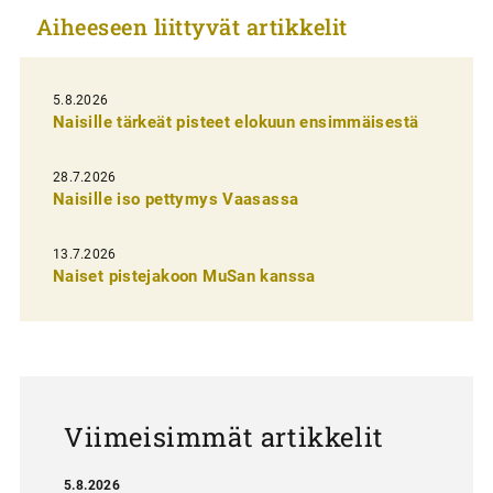
Aiheeseen liittyvät artikkelit
k
e
l
5.8.2026
Naisille tärkeät pisteet elokuun ensimmäisestä
i
e
28.7.2026
n
Naisille iso pettymys Vaasassa
s
13.7.2026
e
Naiset pistejakoon MuSan kanssa
l
a
u
s
Viimeisimmät artikkelit
5.8.2026