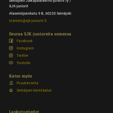
Seinäjoen Jalkapallokerho-juniorit ry /
SJK-juniorit
Alaseinäjoenkatu 9 B, 60220 Seinäjoki
toimisto@sjk-juniorit.fi
Seuraa SJK-junioreita somessa
Facebook
Instagram
Twitter
Youtube
Katso myös
Pruukinranta
Seinäjoen leirintäalue
Laskutustiedot