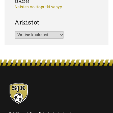
22.6.2026
Naisten voittoputki venyy
Arkistot
Arkistot
SJK-
juniorit