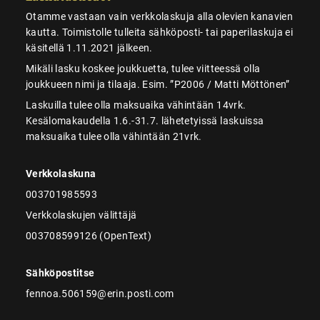
Otamme vastaan vain verkkolaskuja alla olevien kanavien
kautta. Toimistolle tulleita sähköposti- tai paperilaskuja ei
käsitellä 1.11.2021 jälkeen.
Mikäli lasku koskee joukkuetta, tulee viitteessä olla
joukkueen nimi ja tilaaja. Esim. ”P2006 / Matti Möttönen”
Laskuilla tulee olla maksuaika vähintään 14vrk.
Kesälomakaudella 1.6.-31.7. lähetetyissä laskuissa
maksuaika tulee olla vähintään 21vrk.
Verkkolaskuna
003701985593
Verkkolaskujen välittäjä
003708599126 (OpenText)
Sähköpostitse
fennoa.506159@erin.posti.com