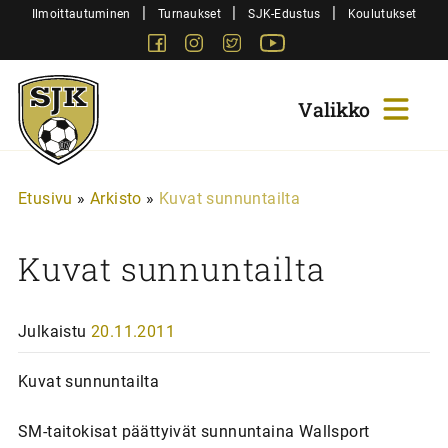
Siirry
|
|
|
Ilmoittautuminen
Turnaukset
SJK-Edustus
Koulutukset
sisältöön
Facebook
Instagram
Twitter
Youtube
Sjk-
Juniorit
Etusivu
»
Arkisto
»
Kuvat sunnuntailta
Kuvat sunnuntailta
Julkaistu
20.11.2011
Kuvat sunnuntailta
SM-taitokisat päättyivät sunnuntaina Wallsport