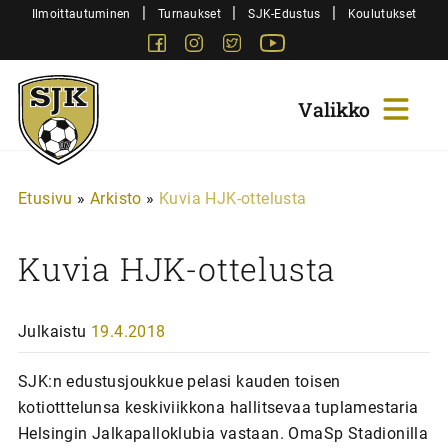
Siirry
|
|
|
Ilmoittautuminen
Turnaukset
SJK-Edustus
Koulutukset
sisältöön
Facebook
Instagram
Twitter
Youtube
Sjk-
Juniorit
Etusivu
»
Arkisto
»
Kuvia HJK-ottelusta
Kuvia HJK-ottelusta
Julkaistu
19.4.2018
SJK:n edustusjoukkue pelasi kauden toisen
kotiotttelunsa keskiviikkona hallitsevaa tuplamestaria
Helsingin Jalkapalloklubia vastaan. OmaSp Stadionilla