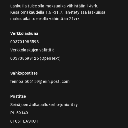
Laskuilla tulee olla maksuaika vähintään 14vrk.
Kesälomakaudella 1.6.-31.7. lähetetyissä laskuissa
maksuaika tulee olla vähintään 21vrk.
Verkkolaskuna
003701985593
Verkkolaskujen välittäjä
003708599126 (OpenText)
Sähköpostitse
fennoa.506159@erin.posti.com
Postitse
Seinäjoen Jalkapallokerho-juniorit ry
PL 59149
01051 LASKUT