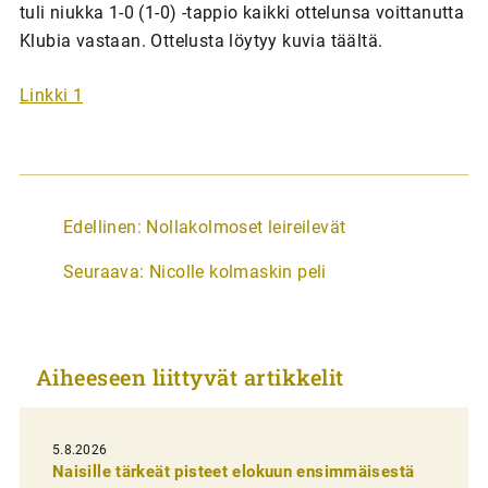
tuli niukka 1-0 (1-0) -tappio kaikki ottelunsa voittanutta
Klubia vastaan. Ottelusta löytyy kuvia täältä.
Linkki 1
A
Edellinen:
Nollakolmoset leireilevät
r
Seuraava:
Nicolle kolmaskin peli
t
i
k
Aiheeseen liittyvät artikkelit
k
e
l
5.8.2026
Naisille tärkeät pisteet elokuun ensimmäisestä
i