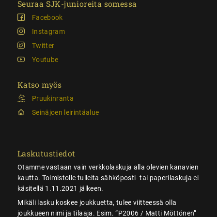
Seuraa SJK-junioreita somessa
Facebook
Instagram
Twitter
Youtube
Katso myös
Pruukinranta
Seinäjoen leirintäalue
Laskutustiedot
Otamme vastaan vain verkkolaskuja alla olevien kanavien
kautta. Toimistolle tulleita sähköposti- tai paperilaskuja ei
käsitellä 1.11.2021 jälkeen.
Mikäli lasku koskee joukkuetta, tulee viitteessä olla
joukkueen nimi ja tilaaja. Esim. ”P2006 / Matti Möttönen”