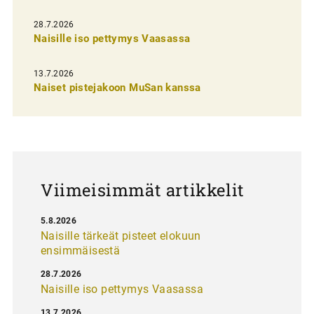
e
28.7.2026
n
Naisille iso pettymys Vaasassa
s
13.7.2026
e
Naiset pistejakoon MuSan kanssa
l
a
u
s
Viimeisimmät artikkelit
5.8.2026
Naisille tärkeät pisteet elokuun
ensimmäisestä
28.7.2026
Naisille iso pettymys Vaasassa
13.7.2026