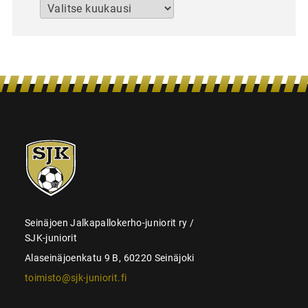
Arkistot
SJK-
juniorit
Seinäjoen Jalkapallokerho-juniorit ry /
SJK-juniorit
Alaseinäjoenkatu 9 B, 60220 Seinäjoki
toimisto@sjk-juniorit.fi