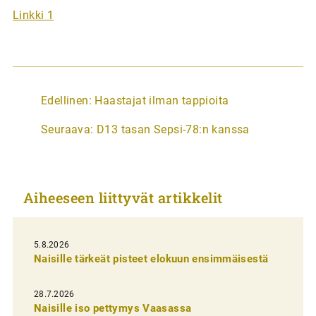
Linkki 1
A
Edellinen:
Haastajat ilman tappioita
r
Seuraava:
D13 tasan Sepsi-78:n kanssa
t
i
k
Aiheeseen liittyvät artikkelit
k
e
l
5.8.2026
Naisille tärkeät pisteet elokuun ensimmäisestä
i
e
28.7.2026
n
Naisille iso pettymys Vaasassa