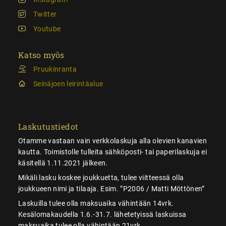
Twitter
Youtube
Katso myös
Pruukinranta
Seinäjoen leirintäalue
Laskutustiedot
Otamme vastaan vain verkkolaskuja alla olevien kanavien
kautta. Toimistolle tulleita sähköposti- tai paperilaskuja ei
käsitellä 1.11.2021 jälkeen.
Mikäli lasku koskee joukkuetta, tulee viitteessä olla
joukkueen nimi ja tilaaja. Esim. ”P2006 / Matti Möttönen”
Laskuilla tulee olla maksuaika vähintään 14vrk.
Kesälomakaudella 1.6.-31.7. lähetetyissä laskuissa
maksuaika tulee olla vähintään 21vrk.