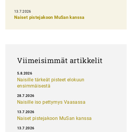
s
13.7.2026
e
Naiset pistejakoon MuSan kanssa
l
a
u
s
Viimeisimmät artikkelit
5.8.2026
Naisille tärkeät pisteet elokuun
ensimmäisestä
28.7.2026
Naisille iso pettymys Vaasassa
13.7.2026
Naiset pistejakoon MuSan kanssa
13.7.2026