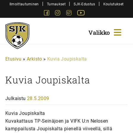
Siirry
|
|
|
Ilmoittautuminen
Turnaukset
SJK-Edustus
Koulutukset
sisältöön
Facebook
Instagram
Twitter
Youtube
Sjk-
Juniorit
Etusivu
»
Arkisto
»
Kuvia Joupiskalta
Kuvia Joupiskalta
Julkaistu
28.5.2009
Kuvia Joupiskalta
Kuvakattaus TP-Seinäjoen ja VIFK U:n Nelosen
kamppailusta Joupiskalta pienellä viiveellä, sillä