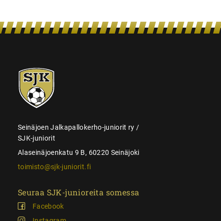
SJK-
juniorit
Seinäjoen Jalkapallokerho-juniorit ry /
SJK-juniorit
Alaseinäjoenkatu 9 B, 60220 Seinäjoki
toimisto@sjk-juniorit.fi
Seuraa SJK-junioreita somessa
Facebook
Instagram