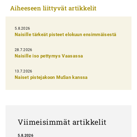
k
Aiheeseen liittyvät artikkelit
e
l
i
5.8.2026
Naisille tärkeät pisteet elokuun ensimmäisestä
e
n
28.7.2026
Naisille iso pettymys Vaasassa
s
e
13.7.2026
l
Naiset pistejakoon MuSan kanssa
a
u
s
Viimeisimmät artikkelit
5.8.2026