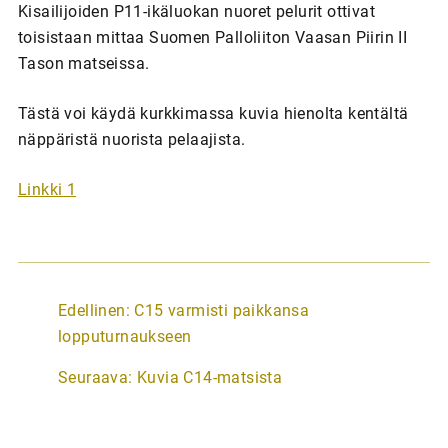
Kisailijoiden P11-ikäluokan nuoret pelurit ottivat
toisistaan mittaa Suomen Palloliiton Vaasan Piirin II
Tason matseissa.
Tästä voi käydä kurkkimassa kuvia hienolta kentältä
näppäristä nuorista pelaajista.
Linkki 1
A
Edellinen:
C15 varmisti paikkansa
r
lopputurnaukseen
t
Seuraava:
Kuvia C14-matsista
i
k