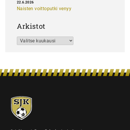
22.6.2026
Naisten voittoputki venyy
Arkistot
Arkistot
SJK-
juniorit