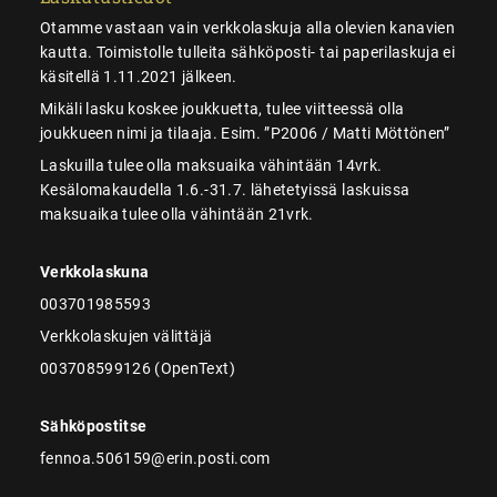
Otamme vastaan vain verkkolaskuja alla olevien kanavien
kautta. Toimistolle tulleita sähköposti- tai paperilaskuja ei
käsitellä 1.11.2021 jälkeen.
Mikäli lasku koskee joukkuetta, tulee viitteessä olla
joukkueen nimi ja tilaaja. Esim. ”P2006 / Matti Möttönen”
Laskuilla tulee olla maksuaika vähintään 14vrk.
Kesälomakaudella 1.6.-31.7. lähetetyissä laskuissa
maksuaika tulee olla vähintään 21vrk.
Verkkolaskuna
003701985593
Verkkolaskujen välittäjä
003708599126 (OpenText)
Sähköpostitse
fennoa.506159@erin.posti.com