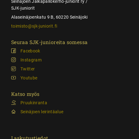
Seinäjoen Jalkapallokerho-juniorit ry /
SJK-juniorit
Alaseinäjoenkatu 9 B, 60220 Seinäjoki
toimisto@sjk-juniorit.fi
Seuraa SJK-junioreita somessa
Facebook
Instagram
Twitter
Youtube
Katso myös
Pruukinranta
Seinäjoen leirintäalue
Laskutustiedot