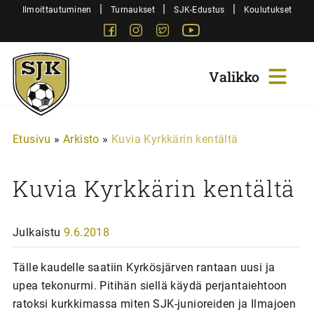
Siirry
|
|
|
Ilmoittautuminen
Turnaukset
SJK-Edustus
Koulutukset
sisältöön
Facebook
Instagram
Twitter
Youtube
Sjk-
Juniorit
Etusivu
»
Arkisto
»
Kuvia Kyrkkärin kentältä
Kuvia Kyrkkärin kentältä
Julkaistu
9.6.2018
Tälle kaudelle saatiin Kyrkösjärven rantaan uusi ja
upea tekonurmi. Pitihän siellä käydä perjantaiehtoon
ratoksi kurkkimassa miten SJK-junioreiden ja Ilmajoen