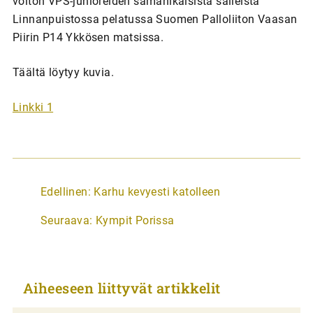
voiton VPS-junioreiden samanikäisistä sälleistä
Linnanpuistossa pelatussa Suomen Palloliiton Vaasan
Piirin P14 Ykkösen matsissa.
Täältä löytyy kuvia.
Linkki 1
A
Edellinen:
Karhu kevyesti katolleen
r
Seuraava:
Kympit Porissa
t
i
k
Aiheeseen liittyvät artikkelit
k
e