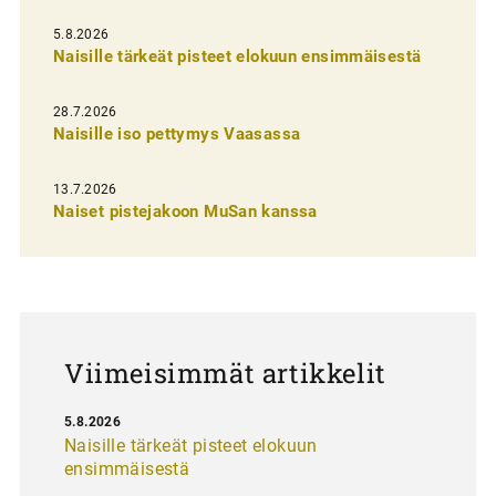
l
5.8.2026
Naisille tärkeät pisteet elokuun ensimmäisestä
i
e
28.7.2026
n
Naisille iso pettymys Vaasassa
s
13.7.2026
e
Naiset pistejakoon MuSan kanssa
l
a
u
s
Viimeisimmät artikkelit
5.8.2026
Naisille tärkeät pisteet elokuun
ensimmäisestä