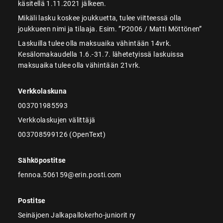
käsitellä 1.11.2021 jälkeen.
Mikäli lasku koskee joukkuetta, tulee viitteessä olla
joukkueen nimi ja tilaaja. Esim. ”P2006 / Matti Möttönen”
Laskuilla tulee olla maksuaika vähintään 14vrk.
Kesälomakaudella 1.6.-31.7. lähetetyissä laskuissa
maksuaika tulee olla vähintään 21vrk.
Verkkolaskuna
003701985593
Verkkolaskujen välittäjä
003708599126 (OpenText)
Sähköpostitse
fennoa.506159@erin.posti.com
Postitse
Seinäjoen Jalkapallokerho-juniorit ry