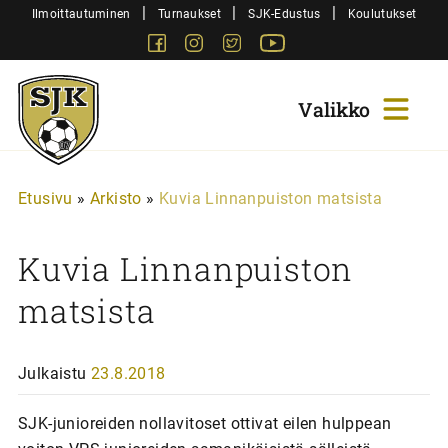
Siirry
|
|
|
Ilmoittautuminen
Turnaukset
SJK-Edustus
Koulutukset
sisältöön
Facebook
Instagram
Twitter
Youtube
Sjk-
Juniorit
Etusivu
»
Arkisto
»
Kuvia Linnanpuiston matsista
Kuvia Linnanpuiston
matsista
Julkaistu
23.8.2018
SJK-junioreiden nollavitoset ottivat eilen hulppean