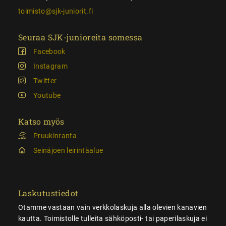
toimisto@sjk-juniorit.fi
Seuraa SJK-junioreita somessa
Facebook
Instagram
Twitter
Youtube
Katso myös
Pruukinranta
Seinäjoen leirintäalue
Laskutustiedot
Otamme vastaan vain verkkolaskuja alla olevien kanavien
kautta. Toimistolle tulleita sähköposti- tai paperilaskuja ei