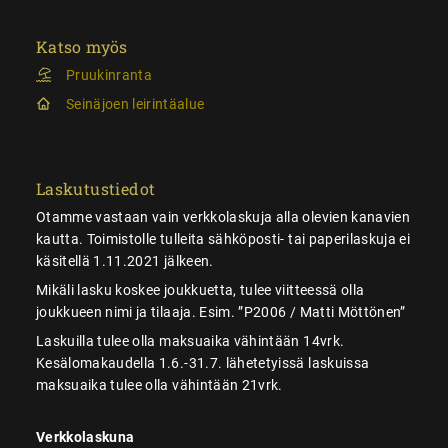
Katso myös
Pruukinranta
Seinäjoen leirintäalue
Laskutustiedot
Otamme vastaan vain verkkolaskuja alla olevien kanavien
kautta. Toimistolle tulleita sähköposti- tai paperilaskuja ei
käsitellä 1.11.2021 jälkeen.
Mikäli lasku koskee joukkuetta, tulee viitteessä olla
joukkueen nimi ja tilaaja. Esim. ”P2006 / Matti Möttönen”
Laskuilla tulee olla maksuaika vähintään 14vrk.
Kesälomakaudella 1.6.-31.7. lähetetyissä laskuissa
maksuaika tulee olla vähintään 21vrk.
Verkkolaskuna