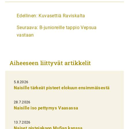
A
Edellinen:
Kuvasettiä Raviskalta
r
Seuraava:
B-junioreille tappio Vepsua
t
vastaan
i
k
k
Aiheeseen liittyvät artikkelit
e
l
i
5.8.2026
Naisille tärkeät pisteet elokuun ensimmäisestä
e
n
28.7.2026
Naisille iso pettymys Vaasassa
s
e
13.7.2026
l
Naiset pistejakoon MuSan kanssa