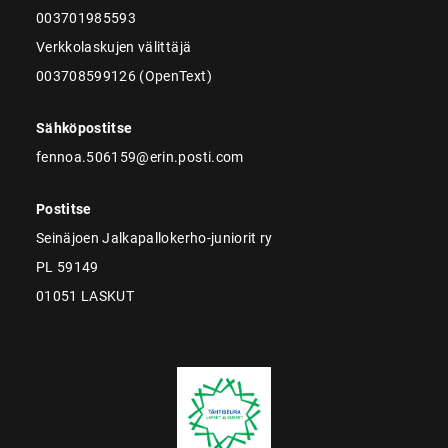
003701985593
Verkkolaskujen välittäjä
003708599126 (OpenText)
Sähköpostitse
fennoa.506159@erin.posti.com
Postitse
Seinäjoen Jalkapallokerho-juniorit ry
PL 59149
01051 LASKUT