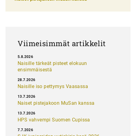
a
u
s
Viimeisimmät artikkelit
5.8.2026
Naisille tärkeät pisteet elokuun
ensimmäisestä
28.7.2026
Naisille iso pettymys Vaasassa
13.7.2026
Naiset pistejakoon MuSan kanssa
13.7.2026
HPS vahvempi Suomen Cupissa
7.7.2026