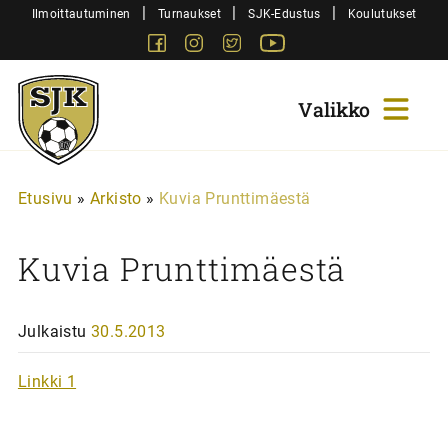
Siirry
|
|
|
Ilmoittautuminen
Turnaukset
SJK-Edustus
Koulutukset
sisältöön
Facebook
Instagram
Twitter
Youtube
Sjk-
Juniorit
Etusivu
»
Arkisto
»
Kuvia Prunttimäestä
Kuvia Prunttimäestä
Julkaistu
30.5.2013
Linkki 1