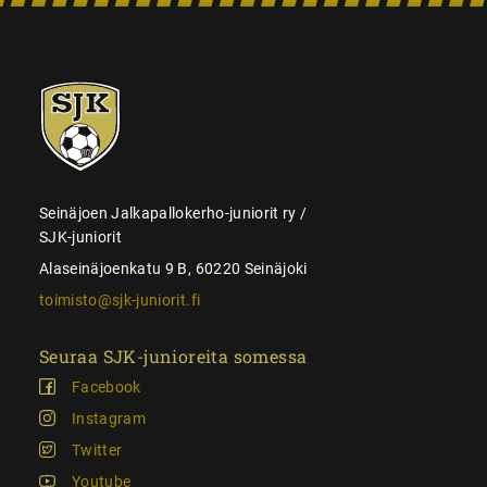
SJK-
juniorit
Seinäjoen Jalkapallokerho-juniorit ry /
SJK-juniorit
Alaseinäjoenkatu 9 B, 60220 Seinäjoki
toimisto@sjk-juniorit.fi
Seuraa SJK-junioreita somessa
Facebook
Instagram
Twitter
Youtube