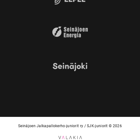
Seinäjoen Jalkapallokerho-juniorit ry / SJK-juniorit © 2026