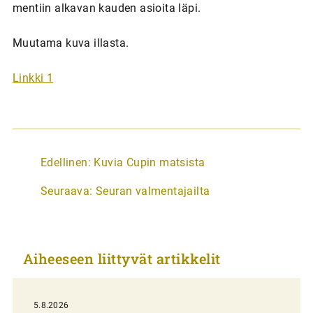
mentiin alkavan kauden asioita läpi.
Muutama kuva illasta.
Linkki 1
A
Edellinen:
Kuvia Cupin matsista
r
Seuraava:
Seuran valmentajailta
t
i
k
Aiheeseen liittyvät artikkelit
k
e
l
5.8.2026