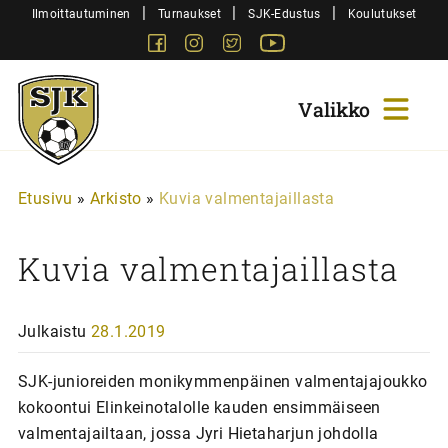
Siirry
|
|
|
Ilmoittautuminen
Turnaukset
SJK-Edustus
Koulutukset
sisältöön
Facebook
Instagram
Twitter
Youtube
Sjk-
Juniorit
Etusivu
»
Arkisto
»
Kuvia valmentajaillasta
Kuvia valmentajaillasta
Julkaistu
28.1.2019
SJK-junioreiden monikymmenpäinen valmentajajoukko
kokoontui Elinkeinotalolle kauden ensimmäiseen
valmentajailtaan, jossa Jyri Hietaharjun johdolla