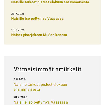
Naisille tärkeät pisteet elokuun ensimmäisestä
i
e
28.7.2026
n
Naisille iso pettymys Vaasassa
s
13.7.2026
e
Naiset pistejakoon MuSan kanssa
l
a
u
s
Viimeisimmät artikkelit
5.8.2026
Naisille tärkeät pisteet elokuun
ensimmäisestä
28.7.2026
Naisille iso pettymys Vaasassa