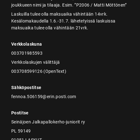
joukkueen nimi ja tilaaja. Esim. ”P2006 / Matti Möttönen”
Laskuilla tulee olla maksuaika vähintään 14vrk.
Kesälomakaudella 1.6.-31.7. lähetetyissä laskuissa
maksuaika tulee olla vähintään 21vrk.
Verkkolaskuna
003701985593
Verkkolaskujen välittäjä
003708599126 (OpenText)
Sähköpostitse
fennoa.506159@erin.posti.com
Postitse
Seinäjoen Jalkapallokerho-juniorit ry
PL 59149
01051 LASKUT