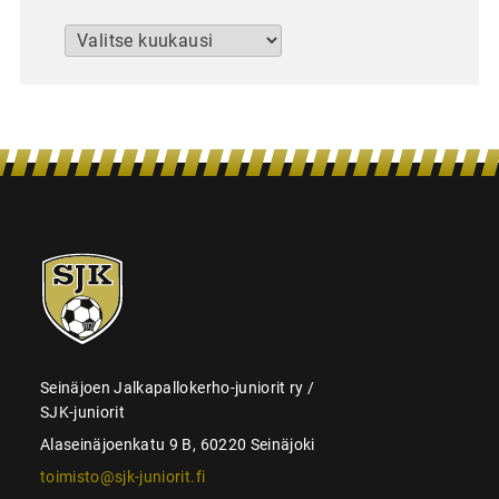
Arkistot
SJK-
juniorit
Seinäjoen Jalkapallokerho-juniorit ry /
SJK-juniorit
Alaseinäjoenkatu 9 B, 60220 Seinäjoki
toimisto@sjk-juniorit.fi